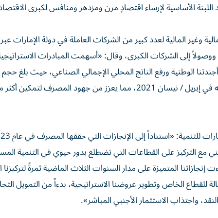
 اللبنة الأساسية لإرساء اقتصادٍ مرن ومزدهر ومنافس لكبرى الاقتصا
ووصولاً إلى الشركات الكبرى، وقال: «أسهمت المبادرات الاستراتيجية
نا الوطنية ورفع الناتج المحلي الإجمالي الصناعي، حيث بلغ حجم ا
الذي قدمه المصرف 10.4 مليار درهم منذ إطلاق استراتيجيته في إبريل / نيسان 2021، مما يعزز من جهود المصرف لتمكين أك
ي مع التركيز على القطاعات التي تضطلع بدور حيوي في التنمية المست
إنجازاتنا المتميزة على مدار السنوات الثلاث الماضية ثمرةً لتركيزنا ا
ة للقطاع الخاص وتطوير عروضنا الاستراتيجية، بدءاً من التمويل التجا
لنقد، واجتذاب الاستثمار الأجنبي المباشر».