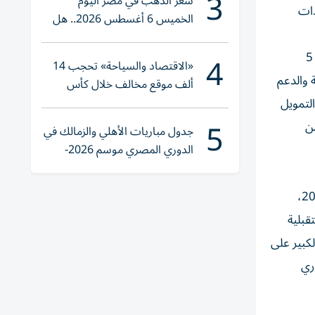
3
سعر الذهب في مصر اليوم
دات
الخميس 6 أغسطس 2026.. هل
تنوي الشراء؟
4
وبيّن الجابر: أن المصرف يقدم مجموعة شاملة من الحلول المالية وغير المالية لعدد كبير من الشركات العاملة في دولة الإمارات عبر 5
«الاقتصاد والسياحة» تحجب 14
 والدعم
ألف موقع مخالف خلال كأس
العالم 2026
لتمويل
5
ثر من
جدول مباريات الأهلي والزمالك في
الدوري المصري موسم 2026-
2027
فيما قال أحمد محمد النقبي، الرئيس التنفيذي لمصرف الإمارات للتنمية: «استناداً إلى الإنجازات التي حققها المصرف في عام 2023،
قبلية
لكبير على
ري