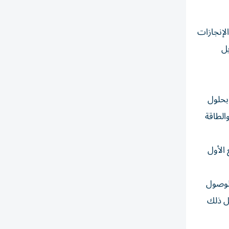
لإنجازات
يل
نمية بتوفير تمويلات بقيمة 30 مليار درهم لدعم 13500 شركة بحلول
والطاقة
يدة في إبريل / نيسان 2021، وحتى الربع الأول
للوصول
شكل ذلك