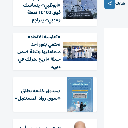
شارك
«أبوظبي» يتماسك
فوق 10100 نقطة
و«دبي» يتراجع
«تعاونية الاتحاد»
تحتفي بفوز أحد
متعامليها بشقة ضمن
حملة «اربح منزلك في
دبي»
صندوق خليفة يطلق
«سوق رواد المستقبل»