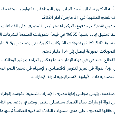
سه الدكتور سلطان أحمد الجابر، وزير الصناعة والتكنولوجيا المتقدمة،
ة في 31 مارس/ آذار 2024.
قيق تقدم كبير مدفوع بالتركيز الاستراتيجي للمصرف على القطاعات 
الأولوية في أجندة التنمية الوطنية لدولة الإمارات، وتضمن ذلك تحقيق زيادة بنسبة 665% في قيمة التمويلات المقدم
والمتوسطة لتصل إلى 3.4 مليار درهم، 
لموزعة ليصل إلى 1.4 مليار درهم.
ك توفير 18606 فرص عمل في القطاع الصناعي في دولة الإمارات، ما يعكس التزامه بتوفير الوظائ
ؤية الدولة في تعزيز التنويع الاقتصادي والإسهام في تحفيز النمو الم
قتصادية ذات الأولوية الاستراتيجية لدولة الإمارات.
ا المتقدمة، رئيس مجلس إدارة مصرف الإمارات للتنمية: «تجسد إنجازا
ي دولة الإمارات ببناء اقتصاد مستقبلي متطور ومتنوع، ودعم نمو النا
تي حققها المصرف على مدى السنوات الثلاث الماضية انعكاساً لإسهامات