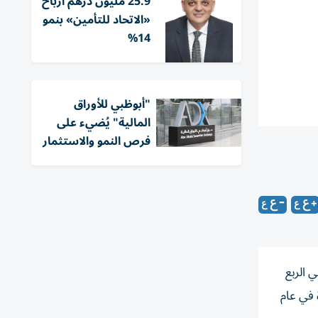
25.9 مليون درهم أرباح
«الاتحاد للتأمين» بنمو
14%
"أبوظبي للأوراق
المالية" يُضيء على
فرص النمو والاستثمار
 الربع
دة في عام