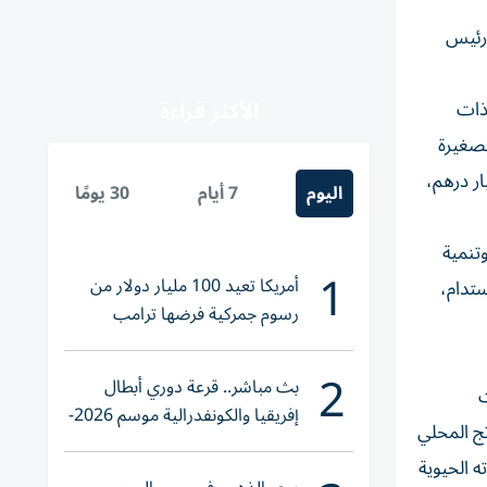
 رئيس
الأكثر قراءة
ذات
ة للشركات الصغيرة
وكذلك تسجيل زيادة بنسبة 2,942% في تمويلات الشركات الكبيرة التي وصلت إلى5.5 مليار درهم،
اليوم
7 أيام
30 يومًا
ف وتنمية
1
أمريكا تعيد 100 مليار دولار من
ستدام،
رسوم جمركية فرضها ترامب
2
بث مباشر.. قرعة دوري أبطال
ت
إفريقيا والكونفدرالية موسم 2026-
تج المحلي
2027
ه الحيوية