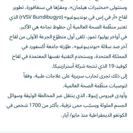
وستتولى «مختبرات هيلمان»، ومقرّها في سنغافورة، تطوير
لقاح «آر في إس في بونديبوغيو» (rVSV Bundibugyo) الذي
تعتبر منظّمة الصحة العالمية أن حظوظ نجاحه هي الأكبر.
في أواخر يوليو/ تموز، تلقى أول متطوّع الجرعة الأولى من لقاح
آخر ضد سلالة «بونديبوغيو»، طوّرته جامعة أكسفورد في
المملكة المتحدة، ويستخدم التقنية نفسها المعتمدة في لقاح
كوفيد-19 الذي تنتجه شركة أسترازينيكا.
إلى ذلك تجرى تجارب سريرية على علاجات طبية، وفقاً
لتوصيات منظّمة الصحة العالمية.
وأودى فيروس إيبولا، الذي ينتقل عبر المخالطة الوثيقة وسوائل
الجسم الملوثة ويسبّب حمى نزفية، بأكثر من 1700 شخص في
الكونغو الديمقراطية منذ مايو/ أيار.