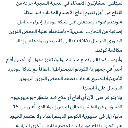
سيتلقى المشاركون الأصحّاء في التجربة السريرية جرعة من
اللقاح من أجل تقييم إنتاج الأجسام المضادة ضد سلالة
«بونديبوغيو»، وسيتعيّن على شركة موديرنا إجراء «مراحل
إضافية من التجارب السريرية» باستخدام تقنية الحمض النووي
الريبوزي المرسال (mRNA) التي كانت من روادها في إطار
مكافحة كوفيد.
وأبرمت كندا التي تمنع منذ 20 يوليو/ تموز دخول أي أجنبي أقام
أخيراً في جمهورية الكونغو الديمقراطية، اتفاقاً مع شركة موديرنا
الأمريكية لتصنيع لقاحات تعتمد الحمض النووي الريبوزي
المرسال على أراضيها.
ولا يتوافر حتى الآن أي لقاح أو علاج ضد متحوّر «بونديبوغيو»،
المسؤول عن التفشي الحالي لمرض إيبولا الذي أُعلن في 15
مايو/ أيار في جمهورية الكونغو الديمقراطية. ولا تقتصر الجهود
على تجارب لقاح موديرنا، إذ تخضع مقاربات أخرى للدراسة.