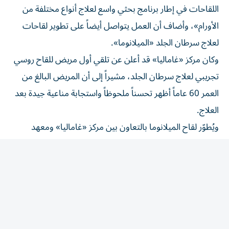
الأورام»، وأضاف أن العمل يتواصل أيضاً على تطوير لقاحات
لعلاج سرطان الجلد «الميلانوما».
وكان مركز «غاماليا» قد أعلن عن تلقي أول مريض للقاح روسي
تجريبي لعلاج سرطان الجلد، مشيراً إلى أن المريض البالغ من
العمر 60 عاماً أظهر تحسناً ملحوظاً واستجابة مناعية جيدة بعد
العلاج.
ويُطوّر لقاح الميلانوما بالتعاون بين مركز «غاماليا» ومعهد
«هرتسن» لأبحاث الأورام في موسكو والمركز الوطني الطبي
لأبحاث الأورام «بلوخين»، بينما تستمر الأبحاث لإنتاج علاجات
جديدة تعتمد على تقنيات متقدمة.
المقالة التالية