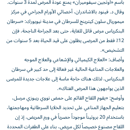
باسم «أوتجين سيفوميران» يمنع عودة المرض لمدة 3 سنوات.
وقال د. فينود بالاشاندران، أخصائي الأورام الجراحي في مركز
ميموريال سلون كيترينج للسرطان في مدينة نيويورك: «سرطان
البنكرياس مرض قاتل للغاية، حتى بعد الجراحة الناجحة، فإن
12٪ فقط من المرضى يظلون على قيد الحياة بعد 5 سنوات من
التشخيص».
وأضاف: «العلاج الكيميائي والإشعاعي والعلاج الموجه
والعلاجات المناعية الحالية غير فعالة إلى حد كبير في سرطان
البنكرياس، لذلك هناك حاجة ماسة إلى علاجات جديدة للمرضى
الذين يواجهون هذا المرض الفتاك».
وأوضح: «يقوم اللقاح القائم على حمض نووي ريبوزي مرسل،
بتعليم الجهاز المناعي على تحديد الخلايا السرطانية ومهاجمتها،
باستخدام 20 بروتيناً موجوداً حصرياً في ورم المريض، إذ إن
اللقاح مصنوع خصيصاً لكل مريض، بناء على الطفرات المحددة