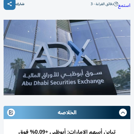
دقائق القراءة - 3
استمع
شارك
الخلاصه
تباين أسهم الإمارات: أبوظبي +0.09% فوق