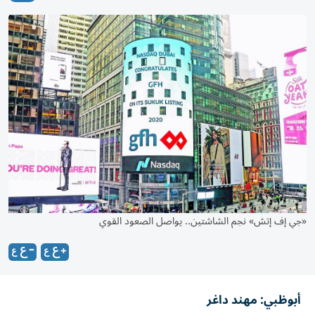
«جي إف إتش» نجم الشاشتين.. يواصل الصعود القوي
أبوظبي: مهند داغر