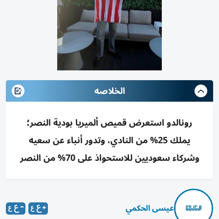
الخلاصه
رونالدو استعرض قميص ألميريا بودية النصر؛
يملك 25% من النادي، وتدور أنباء عن سعيه
وشركاء سعوديين للاستحواذ على 70% من النصر
عيسى الحكمي