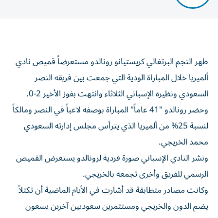
ظهر النجم البرتغالي كريستيانو رونالدو مستعرضاً قميص نادي
ألميريا خلال المباراة الودية التي جمعت بين فريقه النصر
السعودي ونظيره الإسباني الثلاثاء وانتهت بفوز الأخير 2-0.
وحضر رونالدو "41 عاماً" المباراة بوصفه لاعباً في النصر ومالكاً
لنسبة 25% من ألميريا الذي يترأس مجلس إدارته السعودي
محمد الخريجي.
ونشر النادي الإسباني صورة فردية لرونالدو يستعرض القميص
الرسمي للفريق وأخرى تجمعه بالخريجي.
وكانت مصادر متطابقة قد أشارت في الأيام الماضية أن تكتلاً
يضم الدون والخريجي ومستثمرين سعوديين آخرين يسعون
للاستحواذ على 70% من النصر السعودي الذي يمتلك 75% منه