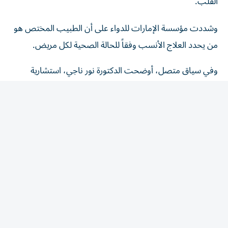
وشددت مؤسسة الإمارات للدواء على أن الطبيب المختص هو
من يحدد العلاج الأنسب وفقاً للحالة الصحية لكل مريض.
وفي سياق متصل، أوضحت الدكتورة نور ناجي، استشارية
الطب الباطني ورئيسة القسم في مدينة برجيل الطبية
ل«الخليج»، أن ارتفاع الكولسترول يُعرف ب«القاتل الصامت»،
لأن معظم المصابين لا يشعرون بأي أعراض لسنوات، بينما
تستمر الدهون بالتراكم داخل جدران الشرايين، ما يزيد احتمالية
الإصابة بتصلب الشرايين والجلطات القلبية والدماغية إذا لم يتم
اكتشاف الحالة وعلاجها مبكراً.
وأضافت أن إجراء فحص الدهون في الدم بشكل دوري يُعد
الوسيلة الأكثر فعالية للكشف المبكر، خاصة للأشخاص الذين
لديهم تاريخ عائلي للإصابة بأمراض القلب أو السكري أو ارتفاع