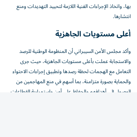
انتشارها.
أعلى مستويات الجاهزية
وأكد مجلس الأمن السيبراني أن المنظومة الوطنية للرصد
والاستجابة عملت بأعلى مستويات الجاهزية، حيث جرى
التعامل مع الهجمات لحظة رصدها وتطبيق إجراءات الاحتواء
والحماية بصورة متزامنة، بما أسهم في منع المهاجمين من
الوصول إلى أهدافهم والحفاظ على أمن واستمرارية القطاعات
المستهدفة.
ويعكس إحباط هذه الهجمات مستوى التطور الذي بلغته
القدرات السيبرانية الوطنية في دولة الإمارات، وما تمتلكه من
إمكانات متقدمة في «الرصد المبكر» والتحليل الاستباقي