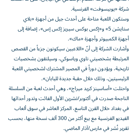
شركة «يوبيسوفت» الفرنسية.
وستكون اللعبة متاحة على أحدث جيل من أجهزة «بلاي
ستايشن 5» و«إكس بوكس سيريز إكس إس»، إضافة إلى
أجهزة الكمبيوتر وأجهزة «ماك».
وأشارت الشركة إلى أنّ «اللاعبين سيكونون جزءاً من القصص
المرتبطة بشخصيتي ناوي وياسوكي، وسيلتقون بشخصيات
تاريخية، ويؤدون دوراً في المصير المشترك لشخصيتي اللعبة
الرئيسيتين، وذلك خلال حقبة جديدة لليابان».
واحتلت «أساسينز كريد ميراج»، وهي أحدث لعبة من السلسلة
الناجحة صدرت في أكتوبر/تشرين الأول الفائت وتدور أحداثها
في بغداد خلال القرن التاسع، المركز العاشر في سوق ألعاب
الفيديو الفرنسية مع بيع أكثر من 300 ألف نسخة منها، بحسب
تقرير نُشر في مارس/آذار الماضي.