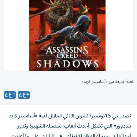
لعبة جديدة من «أساسينز كريد»
تصدر في 15نوفمبر/ تشرين الثاني المقبل لعبة «أساسينز كريد
شادووز» التي تشكل أحدث ألعاب السلسلة الشهيرة وتدور
أحداثها في مرحلة النظام الإقطاعي في اليابان، على ما أعلنت