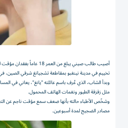
أصيب طالب صيني يبلغ من الع
تخييم في مدينة نينغبو بمقاطعة تشجيانغ شرقي الصين، في ح
وبدأ الشاب، الذي عُرف باسم عائلته "يانغ"، يعاني في المسا
مثل زقزقة الطيور ونغمات الهاتف المحمول.
وشخّص الأطباء حالته بأنها ضعف سمع مؤقت ناجم عن التعر
مصادر الضجيج لمدة أسبوعين.