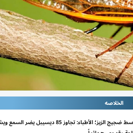
الخلاصه
طالب صيني فقد سمعه مؤقتاً بعد 4 ساعات وسط ضجيج الزيز؛ الأطباء: تجاوز 85 ديسيبل يض