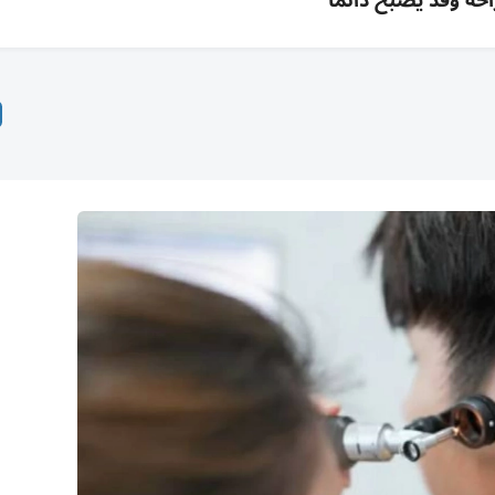
احة وقد يصبح دائماً