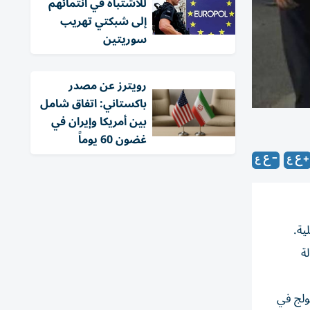
للاشتباه في انتمائهم
إلى شبكتي تهريب
سوريتين
‏رويترز عن مصدر
باكستاني: اتفاق شامل
بين أمريكا وإيران في
غضون 60 يوماً
ية.
ة
غ من العمر 53 عاماً. وكان قد عولج في