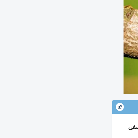
ر السمع ويشفى