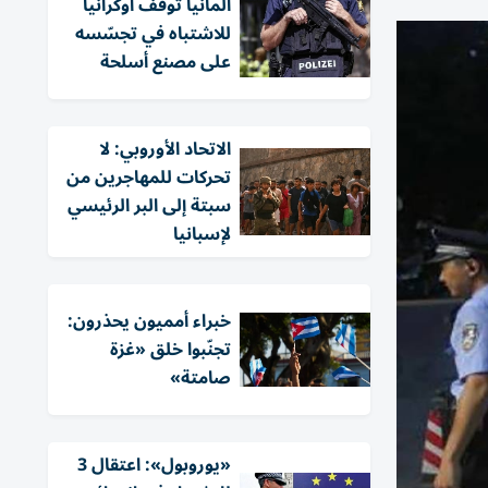
ألمانيا توقف أوكرانياً
للاشتباه في تجسّسه
على مصنع أسلحة
الاتحاد الأوروبي: لا
تحركات للمهاجرين من
سبتة إلى البر الرئيسي
لإسبانيا
خبراء أمميون يحذرون:
تجنّبوا خلق «غزة
صامتة»
«يوروبول»: اعتقال 3