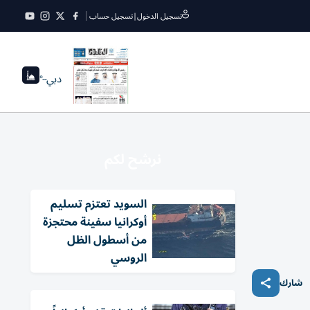
تسجيل الدخول
|
تسجيل حساب
دبي
--°
نرشح لكم
السويد تعتزم تسليم
أوكرانيا سفينة محتجزة
من أسطول الظل
الروسي
شارك