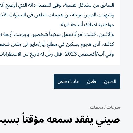
السابق من مشاكل نفسية، وفق المصدر ذاته الذي أوضح أنه 
وشهدت الصين موجة من هجمات الطعن في السنوات الأخيرة، ف
مواطنيه امتلاك أسلحة نارية.
والاثنين، قتلت امرأة تحمل سكيناً شخصين وجرحت أربعة آخ
كذلك، أدى هجوم بسكين في مطلع أيار/مايو إلى مقتل شخصين وإصابة 21 آخرين بجروح في مستشفى في إقليم
وفي آب/أغسطس 2023، قتل رجل له تاريخ من الاضطرابات العقلية شخصين وأصاب سبعة آخرين في هجوم بسكين في المقاطعة ذاتها.
الصين
طعن
حادث طعن
منوعات
/
محطات
صيني يفقد سمعه مؤقتاً بسبب