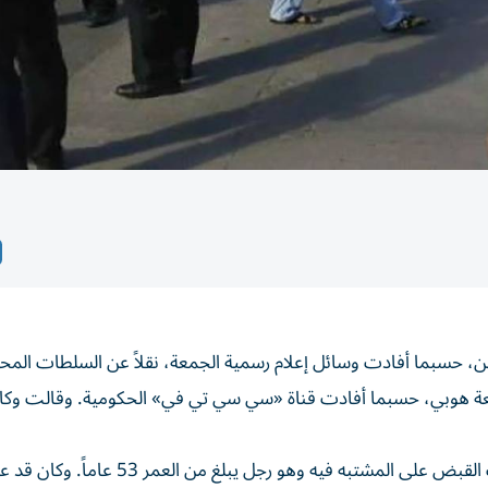
حسبما أفادت وسائل إعلام رسمية الجمعة، نقلاً عن السلطات المحل
ة هوبي، حسبما أفادت قناة «سي سي تي في» الحكومية. وقالت وكال
من جهتها، أشارت «سي سي تي في» إلى أن الشرطة، ألقت القبض على المشتبه فيه وهو رجل يبل