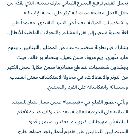
يحمل الفيلم توقيع المخرج اللبناني مارك سلامة، الذي يقدّم من
خلال العمل معالجة سينمائية تركز على الحالة الإنسانية
والشخصيات المركّبة، بعيداً من السرد التقليدي، معتمداً على
لغة بصرية تسعى إلى نقل المشاعر والتحولات الداخلية للأبطال.
يشارك في بطولة «غضب» عدد من الممثلين اللبنانيين، بينهم
ماريا نقّوزي، ريم مروة، حسن عقيل، وعصام بو خالد، حيث
يجسّدون شخصيات تتقاطع مصائرها ضمن حكاية تحمل الكثير
من التوتر والانفعالات، في محاولة لاستكشاف معنى الغضب
ومسبباته وانعكاساته على الفرد والمجتمع.
ويأتي حضور الفيلم في «فينيسيا» ضمن مسار متنامٍ للسينما
اللبنانية على الخريطة العالمية، بعد مشاركات عديدة لأفلام
لبنانية في مهرجانات كبرى، ما يعكس استمرار قدرة
السينمائيين اللبنانيين على تقديم أعمال تجد صداها خارج