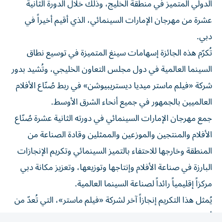
عشرة من مهرجان الإمارات السينمائي، الذي أقيم أخيراً في
دبي.
تُكرّم هذه الجائزة إسهامات سينغ المتميزة في توسيع نطاق
السينما العالمية في دول مجلس التعاون الخليجي، وتُشيد بدور
شركة «فيلم ماستر ميديا ​​ديستريبيوشن» في ربط صُنّاع الأفلام
العالميين بالجمهور في جميع أنحاء الشرق الأوسط.
جمع مهرجان الإمارات السينمائي في دورته الثانية عشرة صُنّاع
الأفلام والمنتجين والموزعين والممثلين وقادة الصناعة من
المنطقة وخارجها للاحتفاء بالتميز السينمائي وتكريم الإنجازات
البارزة في صناعة الأفلام وإنتاجها وتوزيعها، وتعزيز مكانة دبي
مركزاً إقليمياً رائداً لصناعة السينما العالمية.
يُمثل هذا التكريم إنجازاً آخر لشركة «فيلم ماستر»، التي تُعدّ من
أبرز شركات التوزيع السينمائي الدولي في منطقة الخليج. تتخذ