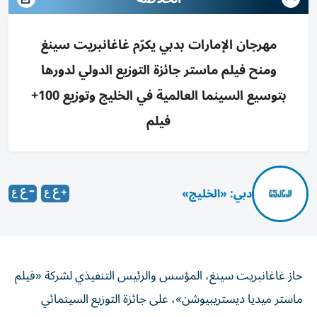
مهرجان الإمارات بدبي يكرّم غاغانبريت سينغ
ومنح فيلم ماستر جائزة التوزيع الدولي لدورها
بتوسيع السينما العالمية في الخليج وتوزيع 100+
فيلم
دبي: «الخليج»
حاز غاغانبريت سينغ، المؤسس والرئيس التنفيذي لشركة «فيلم
ماستر ميديا ​​ديستريبيوشن»، على جائزة التوزيع السينمائي
الدولي المتميز في منطقة الخليج، وذلك خلال الدورة الثانية