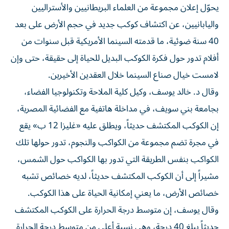
يحوّل إعلان مجموعة من العلماء البريطانيين والأستراليين
واليابانيين، عن اكتشاف كوكب جديد في حجم الأرض على بعد
40 سنة ضوئية، ما قدمته السينما الأمريكية قبل سنوات من
أفلام تدور حول فكرة الكوكب البديل للحياة إلى حقيقة، حتى وإن
لامست خيال صناع السينما خلال العقدين الأخيرين.
وقال د. خالد يوسف، وكيل كلية الملاحة وتكنولوجيا الفضاء،
بجامعة بني سويف، في مداخلة هاتفية مع الفضائية المصرية،
إن الكوكب المكتشف حديثاً، ويطلق عليه «غليزا 12 ب» يقع
في مجرة تضم مجموعة من الكواكب والنجوم، تدور حولها تلك
الكواكب بنفس الطريقة التي تدور بها الكواكب حول الشمس،
مشيراً إلى أن الكوكب المكتشف حديثاً، لديه خصائص تشبه
خصائص الأرض، ما يعني إمكانية الحياة على هذا الكوكب.
وقال يوسف، إن متوسط درجة الحرارة على الكوكب المكتشف
حديثاً يبلغ 40 درجة، وهي نسبة أعلى من متوسط درجة الحرارة