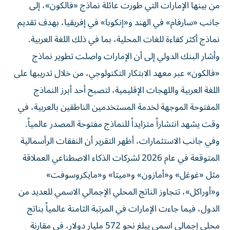
من بينها الإمارات التي طورت عائلة نماذج «فالكون»، إلى
جانب «سارفام» في الهند و«إنكوبا» في إفريقيا، بهدف تقديم
نماذج أكثر كفاءة للغات المحلية، بما في ذلك اللغة العربية.
وأشار البنك الدولي إلى أن الإمارات واصلت تطوير نماذج
«فالكون» عبر معهد الابتكار التكنولوجي، من خلال تدريبها على
اللغة العربية واللهجات الإقليمية، لتصبح أحد أبرز النماذج
المفتوحة الموجهة لخدمة المستخدمين الناطقين بالعربية، في
وقت يشهد انتشاراً متزايداً للنماذج مفتوحة المصدر عالمياً.
وفي جانب الاستثمارات، أظهر التقرير أن النفقات الرأسمالية
المتوقعة في عام 2026 لشركات الذكاء الاصطناعي العملاقة
مثل «غوغل» و«أمازون» و«ميتا» و«مايكروسوفت»
و«أوراكل»، تتجاوز الناتج المحلي الإجمالي الاسمي للعديد من
الدول، فيما جاءت الإمارات في المرتبة الثامنة عالمياً بناتج
محلي إجمالي اسمي يبلغ نحو 572 مليار دولار، في مقارنة