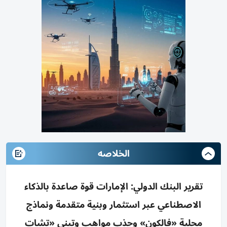
الخلاصه
تقرير البنك الدولي: الإمارات قوة صاعدة بالذكاء
الاصطناعي عبر استثمار وبنية متقدمة ونماذج
محلية «فالكون» وجذب مواهب وتبني «تشات