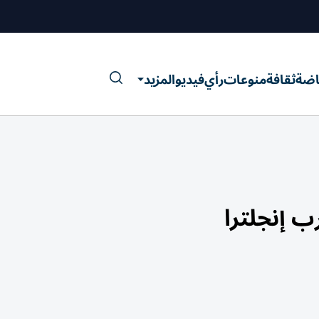
اضة
ثقافة
منوعات
رأي
فيديو
المزيد
 إنجلترا