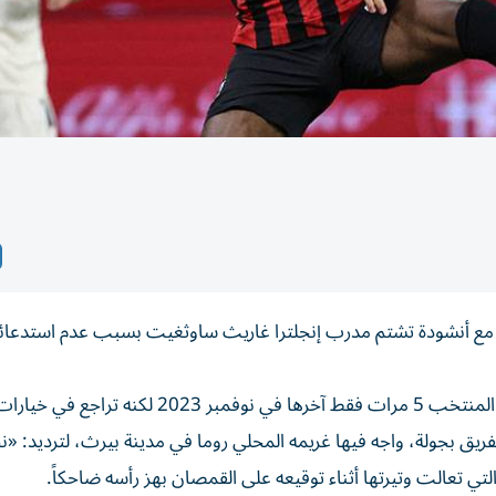
 أي سي ميلان الإيطالي فيكايو توموري (26 عاماً) مع أنشودة تشتم مدرب إنجلترا غاريث ساوثغيت بسبب عدم است
ودشن توموري مسيرته في منتخب إنجلترا عام 2019 ومثل المنتخب 5 مرات فقط آخرها في نوفمب
يق بجولة، واجه فيها غريمه المحلي روما في مدينة بيرث، لترديد: «
تي تعالت وتيرتها أثناء توقيعه على القمصان بهز رأسه ضاحكاً.