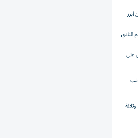
 ‌والذي كان يعد ‌من أبرز
 النادي
ل على
انب
إيطالي وثلاثة