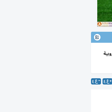
ن، فاز بـ6 دوريات و3 ألقاب أوروبية