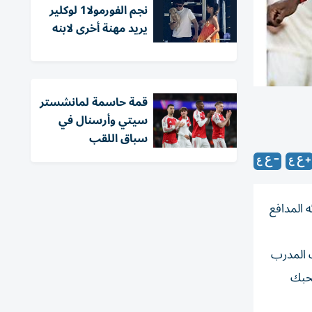
نجم الفورمولا1 لوكلير
يريد مهنة أخرى لابنه
قمة حاسمة لمانشستر
سيتي وأرسنال في
سباق اللقب
دعائه المدافع
ر 2023 لكنه تراجع في خيارات المدرب
نحبك