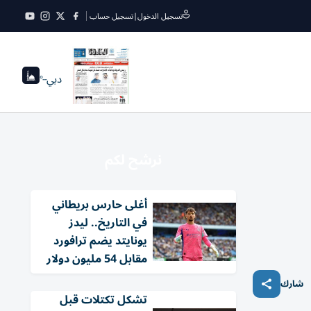
تسجيل الدخول
|
تسجيل حساب
دبي
--°
نرشح لكم
أغلى حارس بريطاني
في التاريخ.. ليدز
يونايتد يضم ترافورد
مقابل 54 مليون دولار
شارك
تشكل تكتلات قبل