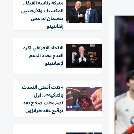
معركة رئاسة الفيفا..
المكسيك والأرجنتين
تنضمان لداعمي
إنفانتينو
الاتحاد الإفريقي لكرة
القدم يجدد الدعم
لإنفانتينو
«كنت أتمنى التحدث
بالتركية».. أول
تصريحات صلاح بعد
توقيع عقد طرابزون