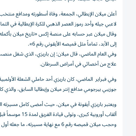
لاعبي جيله وأحد رموز العصر الذهبي للكرة الإيطالية في الثم
وقال ميلان ‌عبر حسابه على منصة إكس «تاريخ ميلان بأكمله 
إلى الأبد، تماماً مثل قميصه الأيقوني رقم 6».
وفي العام الماضي، قال ميلان: إن باريزي، الذي شغل ​منصب
علاج من أخصائي في أمراض السرطان.
وفي فبراير الماضي، كان باريزي ⁠أحد حاملي الشعلة الأولمبية
جوزيبي ​بيرجومي ‌مدافع إنتر ميلان وإيطاليا السابق، والذي 
ألقاب أوروبية كبرى، وتولى قيادة الفريق لمدة 15 موسماً قبل اعتزاله في ⁠عام 1997.
وحجب ميلان قميصه ​رقم 6 مع نهاية مسيرته، ما جعله أول لاعب في تاريخ النادي يحظى ⁠بهذا الشرف.