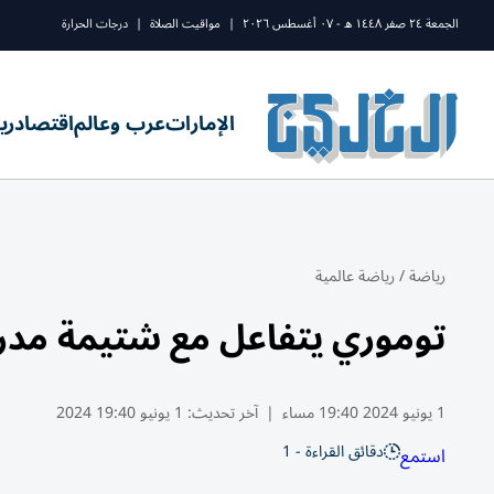
الجمعة ٢٤ صفر ١٤٤٨ ه - ٠٧ أغسطس ٢٠٢٦
|
مواقيت الصلاة
|
درجات الحرارة
الإمارات
عرب وعالم
اقتصاد
ري
رياضة
/
رياضة عالمية
توموري يتفاعل مع شتيمة مدرب
1 يونيو 2024 19:40 مساء
|
آخر تحديث:
1 يونيو 19:40 2024
دقائق القراءة - 1
استمع