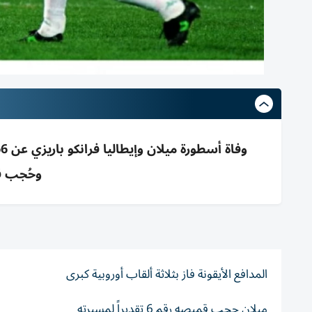
وحُجب قميصه 6 ت
المدافع الأيقونة فاز بثلاثة ألقاب أوروبية كبرى
ميلان حجب قميصه رقم 6 تقديراً لمسيرته