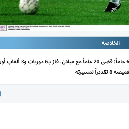
الخلاصه
وفاة أسطورة ميلان وإيطاليا فرانكو باريزي عن 66 عاماً؛ قضى 20 عاماً مع ميلا
قديراً لمسيرته