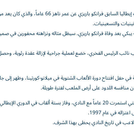
أعلن ميلان الإيطالي، الجمعة، وفاة أسطورته ومدافع منتخب إيطاليا السابق ​فرانكو ⁠باريزي عن عمر ناهز 66 عاماً،
انينيات والتسعينيات.
⁠يبكي بعد وفاة فرانكو باريزي. سيظل مثاله ونزاهته محفورين في صميم
 نائب الرئيس الفخري، خضع لعملية جراحية ‌لإزالة عقدة رئوية، وحص
 في حفل افتتاح دورة الألعاب الشتوية في ميلانو-كورتينا، وظهر إلى ج
‌كان منافسه اللدود على أرض الملعب لفترة طويلة.
ويعتبر باريزي أيقونة في ميلان، حيث أمضى كامل مسيرته ‌التي استمرت 20 ‌عاماً مع النادي، ⁠وفاز بستة ألقاب في الدوري ‌ال