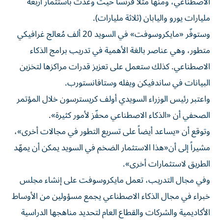
الاصطناعي، ومنها مثلاً فرنسا حيث وعدت باستثمار أربعة
مليارات يورو واليابان (ثلاثة مليارات).
وستوفّر «مايكروسوفت» في السويد 20 ألف مُعالج غرافيكي
متطور، وهي عناصر بالغة الأهمية في تدريب برامج الذكاء
الاصطناعي. كذلك ستعمل على تعزيز قدرات مراكزها لتخزين
البيانات في ساندفيكن ويفله وستافانستورب.
واعتبر رئيس الوزراء السويدي أولف كريسترسون خلال المؤتمر
الصحفي أن «الذكاء الاصطناعي محفّز لأمور كثيرة».
وتوقع أن «يساعد أيضاً على تسريع التطور في مجالات أخرى»،
مشيراً إلى أن«هذا الاستثمار الضخم في السويد يمكن أن يمهّد
الطريق لاستثمارات أخرى».
وفي مجال التدريب، تعمل مايكروسوفت على إنشاء مجلس
خبراء في مجال الذكاء الاصطناعي يجمع مسؤولين من الأوساط
الأكاديمية والشركات والقطاع العام لتحديد مناهجها الدراسية