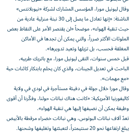
وقال ليونيل مورا، المؤسس المشارك لشركة «نيوبلانتس»
الناشئة: «إنها تعادل ما يصل إلى 30 نبتة منزلية عادية من
حيث تنقية الهواء»، موضحاً «لن يقتصر الأمر على التقاط بعض
الملوثات الأكثر ضرراً، والتي يمكن أن تجدها في الأماكن
المغلقة فحسب، بل تزيلها وتعيد تدويرها».
قبل خمس سنوات، التقى ليونيل مورا، مع باتريك طربيه،
الباحث في تعديل الجينات، والذي كان يحلم بابتكار كائنات حية
«مع مهمات».
وقال مورا خلال جولة في دفيئة مستأجرة في لودي في ولاية
كاليفورنيا الأمريكية: «كانت هناك نباتات حولنا، وفكّرنا أن أقوى
وظيفة يمكن أن نضيفها إليها هي تنقية الهواء».
تعدّ آلاف نباتات البوتوس، وهي نباتات خضراء مرقطة بالأبيض
يبلغ ارتفاعها نحو 20 سنتيمتراً، لتعبئتها وتغليفها وشحنها.