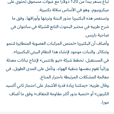
تباع بسعر يبدأ من 120 دولاراً مع عبوات مسحوق تحتوي على
ميكروبيوم، وهو في الأساس سلالة بكتيرية.
وتستعمر هذه البكتيريا جذور النبتة وتربتها وأوراقها، وفق ما
شرح طربيه في مختبر البحوث التابع للشركة في سانتوان في
ضاحية باريس.
وأضاف أن البكتيريا «تمتص المركبات العضوية المتطايرة لتنمو
وتتكاثر. والنبات موجود لإنشاء هذا النظام البيئي للبكتيريا».
في المستقبل، تخطط شركة «نيو بلانتس» لإنتاج نباتات معدلة
وراثياً تقوم بنفسها بتنقية الهواء، وتأمل على المدى الطويل، في
معالجة المشكلات المرتبطة باحترار المناخ.
وقال طربيه: «يمكننا زيادة قدرة الأشجار على احتجاز ثاني أكسيد
الكربون» أو «تنمية بذور أكثر مقاومة للجفاف» وفق ما أضاف
مورا.