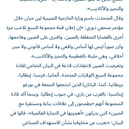
والتحيز والأكاذيب».
وقال المتحدث باسم وزارة الخارجية الصينية لين جيان خلال
مؤتمر صحفي دوري: «إن إعلان قمة مجموعة السبع تلاعب مرة
أخرى بالقضايا المتعلقة بالصين، وافترى على الصين وهاجمها،
وكرر صوراً ليس لها أساس واقعي ولا أساس قانوني ولا مبرر
أخلاقي، وهي مليئة بالغطرسة والتحيز والأكاذيب».
وتعرضت الصين لانتقادات لاذعة في البيان الختامي لقادة
مجموعة السبع (الولايات المتحدة، ألمانيا، فرنسا، إيطاليا،
بريطانيا، كندا، اليابان) الذين اجتمعوا الجمعة في بورغو
إيناتسيا، بالقرب من باري، في جنوب إيطاليا. وبينما أكد قادة
المجموعة أنهم «يطمحون إلى علاقات بناءة ومستقرة مع
الصين» التي يدركون «أهميتها في التجارة العالمية»، قالوا في
البيان: «نعرب عن مخاوفنا بشأن الاستهداف الصناعي