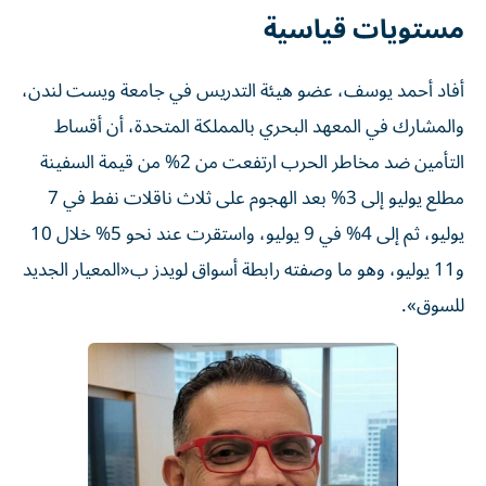
مستويات قياسية
أفاد أحمد يوسف، عضو هيئة التدريس في جامعة ويست لندن،
والمشارك في المعهد البحري بالمملكة المتحدة، أن أقساط
التأمين ضد مخاطر الحرب ارتفعت من 2% من قيمة السفينة
مطلع يوليو إلى 3% بعد الهجوم على ثلاث ناقلات نفط في 7
يوليو، ثم إلى 4% في 9 يوليو، واستقرت عند نحو 5% خلال 10
و11 يوليو، وهو ما وصفته رابطة أسواق لويدز ب«المعيار الجديد
للسوق».