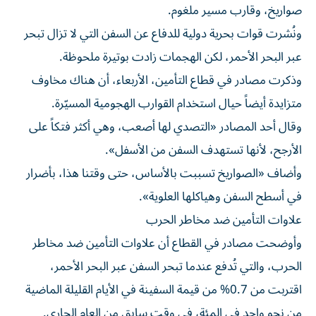
صواريخ، وقارب مسير ملغوم.
ونُشرت قوات بحرية دولية للدفاع عن السفن التي لا تزال تبحر
عبر البحر الأحمر، لكن الهجمات زادت بوتيرة ملحوظة.
وذكرت مصادر في قطاع التأمين، الأربعاء، أن هناك مخاوف
متزايدة أيضاً حيال استخدام القوارب الهجومية المسيّرة.
وقال أحد المصادر «التصدي لها أصعب، وهي أكثر فتكاً على
الأرجح، لأنها تستهدف السفن من الأسفل».
وأضاف «الصواريخ تسببت بالأساس، حتى وقتنا هذا، بأضرار
في أسطح السفن وهياكلها العلوية».
علاوات التأمين ضد مخاطر الحرب
وأوضحت مصادر في القطاع أن علاوات التأمين ضد مخاطر
الحرب، والتي تُدفع عندما تبحر السفن عبر البحر الأحمر،
اقتربت من 0.7% من قيمة السفينة في الأيام القليلة الماضية
من نحو واحد في المئة، في وقت سابق من العام الجاري.