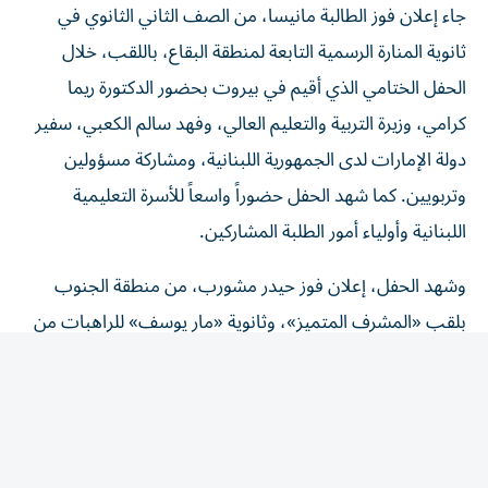
ثانوية المنارة الرسمية التابعة لمنطقة البقاع، باللقب، خلال
الحفل الختامي الذي أقيم في بيروت بحضور الدكتورة ريما
كرامي، وزيرة التربية والتعليم العالي، وفهد سالم الكعبي، سفير
دولة الإمارات لدى الجمهورية اللبنانية، ومشاركة مسؤولين
وتربويين. كما شهد الحفل حضوراً واسعاً للأسرة التعليمية
اللبنانية وأولياء أمور الطلبة المشاركين.
وشهد الحفل، إعلان فوز حيدر مشورب، من منطقة الجنوب
بلقب «المشرف المتميز»، وثانوية «مار يوسف» للراهبات من
منطقة زحلة «المدرسة المتميزة».
وفي فئة أصحاب الهمم، التي شارك فيها 2514 طالباً وطالبة،
أحرز الطالب أحمد علي قطيش، من الصف الثامن في
«مؤسسة الهادي» للإعاقة السمعية والبصرية والتربية المختصة