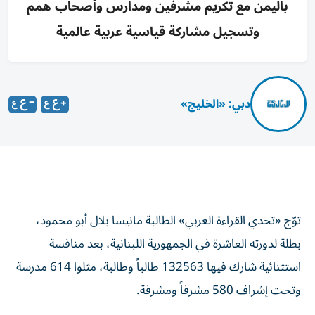
باليمن مع تكريم مشرفين ومدارس وأصحاب همم
وتسجيل مشاركة قياسية عربية عالمية
دبي: «الخليج»
توّج «تحدي القراءة العربي» الطالبة مانيسا بلال أبو محمود،
بطلة لدورته العاشرة في الجمهورية اللبنانية، بعد منافسة
استثنائية شارك فيها 132563 طالباً وطالبة، مثلوا 614 مدرسة
وتحت إشراف 580 مشرفاً ومشرفة.
جاء إعلان فوز الطالبة مانيسا، من الصف الثاني الثانوي في