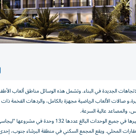
الاتجاهات الجديدة في البناء. وتشمل هذه الوسائل مناطق ألعاب الأطف
ة،و صالات الألعاب الرياضية مجهزة بالكامل، والردهات الفخمة ذات ال
س، والمصاعد عالية السرعة.
كل هذه المميزات حرصت شركة "صن رايز كابيتال" على توفيرها في جميع الوحدات البالغ عددها 132 وحدة في 
العقارات المحلي. ويقع المجمع السكني في منطقة البرشاء جنوب، إحد