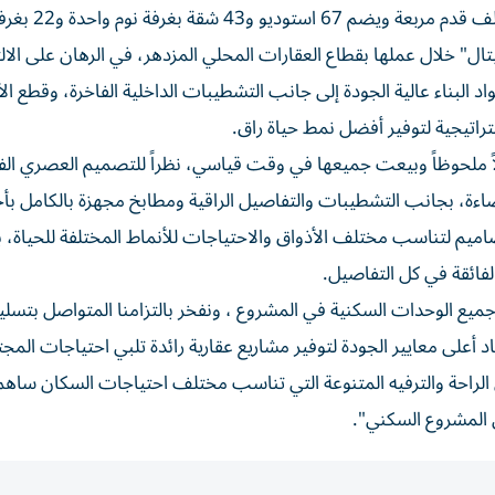
ل" خلال عملها بقطاع العقارات المحلي المزدهر، في الرهان على الالت
د البناء عالية الجودة إلى جانب التشطيبات الداخلية الفاخرة، وقطع ال
راتيجية لتوفير أفضل نمط حياة راق.
 ملحوظاً وبيعت جميعها في وقت قياسي، نظراً للتصميم العصري الفر
اءة، بجانب التشطيبات والتفاصيل الراقية ومطابخ مجهزة بالكامل بأج
صاميم لتناسب مختلف الأذواق والاحتياجات للأنماط المختلفة للحياة، ب
الفائقة في كل التفاصيل.
ع الوحدات السكنية في المشروع ، ونفخر بالتزامنا المتواصل بتسلي
أعلى معايير الجودة لتوفير مشاريع عقارية رائدة تلبي احتياجات المجت
ائل الراحة والترفيه المتنوعة التي تناسب مختلف احتياجات السكان سا
ي المشروع السكني".