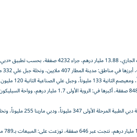
بيق «دبي ريست».
وبلغت المبيعات 6.70 مليار
وبلغت الهبات 1.52 مليار درهم لـ178 معاملة، أكبرها: مدينة دبي الطبية المرحلة الأول
وعلى صعيد التداولات اليو