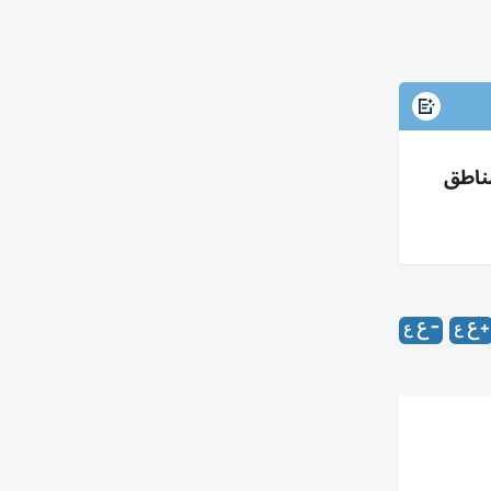
12 مليار درهم عبر 3700 صفقة: مبيعات 5.8، رهون 5، هبات 1.3 ومناطق