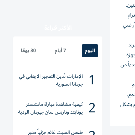
زام
أراضي
الأكثر قراءة
يد
اليوم
7 أيام
30 يومًا
هزة
دءاً من
1
الإمارات تُدين التفجير الإرهابي في
جرمانا السورية
م
مع.
2
كيفية مشاهدة مباراة مانشستر
هم بشكل
يونايتد وباريس سان جيرمان الودية
والقنوات الناقلة
طقس السبت غائم جزئياً مغبر