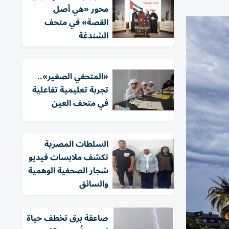
محور «هي أصل
القصة» في متحف
الشندغة
«المتحفي الصغير»..
تجربة تعليمية تفاعلية
في متحف العين
السلطات المصرية
تكشف ملابسات فيديو
شجار الصحفية الوهمية
والسائق
صاعقة برق تخطف حياة