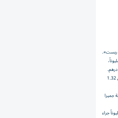
 درهم، نتجت عبر 3206 صفقة، أبرزها في مناطق: مدينة المطار 407 ملايين، ونخلة جبل علي 332 مليوناً،
وعلى صعيد الرهون، سجلت 5.66 مليار درهم، تمثلت عبر 848 صفقة، أكبرها في: الروية الأولى 1.7 مليار درهم، وواحة السيليكون 1.32
ى 347 مليوناً، ودبي مارينا 255 مليوناً، ونخلة جميرا
مية الجمعة، بلغت التصرفات 1.3 مليار درهم، نتجت عبر 646 صفقة، توزعت على: المبيعات بـ789 مليوناً جراء