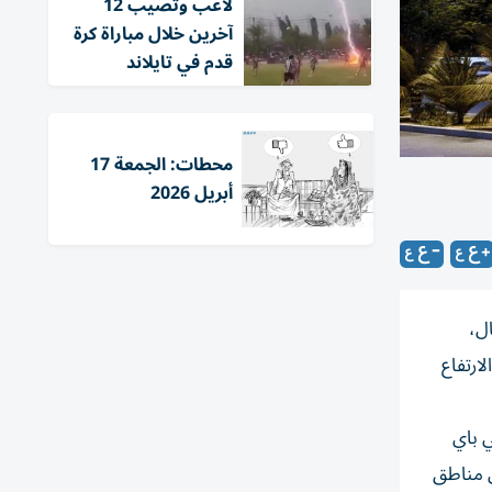
لاعب وتُصيب 12
آخرين خلال مباراة كرة
قدم في تايلاند
محطات: الجمعة 17
أبريل 2026
ال،
ارتفاع
مشروعها "ليجاسي باي
ى مناطق