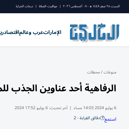
السبت ٢٥ صفر ١٤٤٨ ه - ٠٨ أغسطس ٢٠٢٦
|
مواقيت الصلاة
|
درجات الحرارة
الإمارات
عرب وعالم
اقتصاد
ري
منوعات
/
محطات
الرفاهية أحد عناوين الجذب للم
6 يوليو 2024 14:03 مساء
|
آخر تحديث:
6 يوليو 17:52 2024
دقائق القراءة - 2
استمع