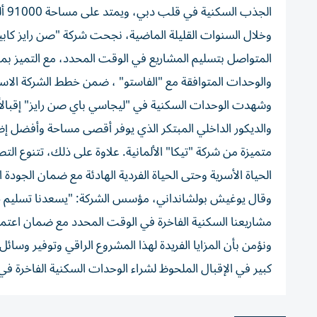
الجذب السكنية في قلب دبي، ويمتد على مساحة 91000 ألف قدم مربعة ويضم 67 استوديو و43 شقة بغرفة نوم واحدة و22 بغرفتين.
وخلال السنوات القليلة الماضية، نجحت شركة "صن رايز كابيتا
المتواصل بتسليم المشاريع في الوقت المحدد، مع التميز بموا
والوحدات المتوافقة مع "الفاستو" ، ضمن خطط الشركة الاست
وشهدت الوحدات السكنية في "ليجاسي باي صن رايز" إقبالاً
والديكور الداخلي المبتكر الذي يوفر أقصى مساحة وأفضل إض
متميزة من شركة "تيكا" الألمانية. علاوة على ذلك، تتنوع الت
الحياة الأسرية وحتى الحياة الفردية الهادئة مع ضمان الجودة 
وقال يوغيش بولشانداني، مؤسس الشركة: "يسعدنا تسليم جمي
مشاريعنا السكنية الفاخرة في الوقت المحدد مع ضمان اعتماد 
ونؤمن بأن المزايا الفريدة لهذا المشروع الراقي وتوفير وس
كبير في الإقبال الملحوظ لشراء الوحدات السكنية الفاخرة ف