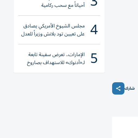
3
أحياناً مع سحب ركامية
4
مجلس الشيوخ الأمريكي يصادق
على تعيين تود بلانش وزيراً للعدل
5
الإمارات.. تعرض سفينة تابعة
لـ«أدنوك» للاستهداف بصاروخ
أثناء عبورها «هرمز»
شارك