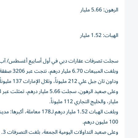
الرهون: 5.66 مليار
الهبات: 1.52 مليار
سجلت تصرفات عقارات دبي في أول أسابيع أغسطس/ آب الجاري، 13.88 مليار درهم، جراء 4232 صفقة، بحسب تط
وداون تان جبل علي 212 مليوناً، وتلال الإمارات 137 مليوناً، ومعيصم الثانية 133 مليوناً، وجبل علي الصناعية الثانية 120 مليون درهم.
مليار، والخليج التجاري 112 مليوناً.
100 مليون درهم.