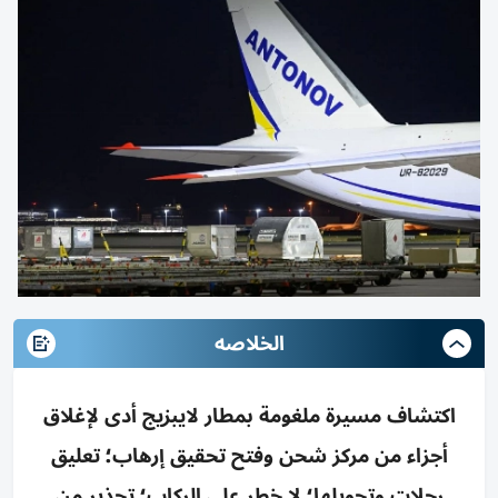
الخلاصه
اكتشاف مسيرة ملغومة بمطار لايبزيج أدى لإغلاق
أجزاء من مركز شحن وفتح تحقيق إرهاب؛ تعليق
رحلات وتحويلها؛ لا خطر على الركاب؛ تحذير من