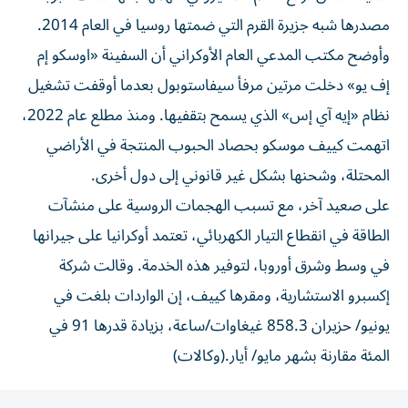
مصدرها شبه جزيرة القرم التي ضمتها روسيا في العام 2014.
وأوضح مكتب المدعي العام الأوكراني أن السفينة «اوسكو إم
إف يو» دخلت مرتين مرفأ سيفاستوبول بعدما أوقفت تشغيل
نظام «إيه آي إس» الذي يسمح بتقفيها. ومنذ مطلع عام 2022،
اتهمت كييف موسكو بحصاد الحبوب المنتجة في الأراضي
المحتلة، وشحنها بشكل غير قانوني إلى دول أخرى.
على صعيد آخر، مع تسبب الهجمات الروسية على منشآت
الطاقة في انقطاع التيار الكهربائي، تعتمد أوكرانيا على جيرانها
في وسط وشرق أوروبا، لتوفير هذه الخدمة. وقالت شركة
إكسبرو الاستشارية، ومقرها كييف، إن الواردات بلغت في
يونيو/ حزيران 858.3 غيغاوات/ساعة، بزيادة قدرها 91 في
المئة مقارنة بشهر مايو/ أيار.(وكالات)