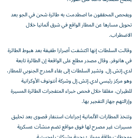
ويفحص المحققون ما اصطدمت به طائرة ​شحن في ‌الجو بعد
تحويل مسارها عن المطار الواقع في شرق ألمانيا ‌خلال
الاضطراب.
وقالت السلطات إنها اكتشفت أضرارا طفيفة بعد هبوط الطائرة
في هانوفر. وقال مصدر مطلع على الواقعة إن الطائرة تابعة
لدي.إتش.إل. وتشير السلطات إلى بقاء ‌المدرج الجنوبي ‌للمطار،
وهو مركز رئيسي لدي.إتش.إل وشركة ⁠أنتونوف الأوكرانية
للطيران، مغلقا خلال فحص خبراء المتفجرات الطائرة ‌المسيرة
وإزالتهم جهاز التفجير بها.
وتتخذ المطارات الألمانية إجراءات استنفار قصوى بعد تحليق
مسيرات غير مصرح لها فوق مواقع تضم ⁠منشآت عسكرية
ومحطات طاقة وموانئ بحرية وشركات لوجستية.