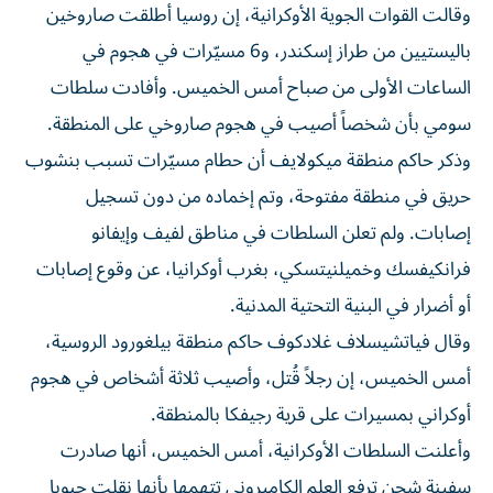
وقالت القوات الجوية الأوكرانية، إن روسيا أطلقت صاروخين
باليستيين من طراز إسكندر، و6 مسيّرات في هجوم في
الساعات الأولى من صباح أمس الخميس. وأفادت سلطات
سومي بأن شخصاً أصيب في هجوم صاروخي على المنطقة.
وذكر حاكم منطقة ميكولايف أن حطام مسيّرات تسبب بنشوب
حريق في منطقة مفتوحة، وتم إخماده من دون تسجيل
إصابات. ولم تعلن السلطات في مناطق لفيف وإيفانو
فرانكيفسك وخميلنيتسكي، بغرب أوكرانيا، عن وقوع إصابات
أو أضرار في البنية التحتية المدنية.
وقال فياتشيسلاف غلادكوف حاكم منطقة بيلغورود الروسية،
أمس الخميس، إن رجلاً قُتل، وأصيب ثلاثة أشخاص في هجوم
أوكراني بمسيرات على قرية رجيفكا بالمنطقة.
وأعلنت السلطات الأوكرانية، أمس الخميس، أنها صادرت
سفينة شحن ترفع العلم الكاميروني تتهمها بأنها نقلت حبوبا