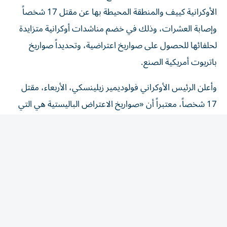
الأوكرانية كييف والمنطقة المحيطة بها عن مقتل 17 شخصاً
وإصابة العشرات، وذلك في خضم مناشدات أوكرانية متزايدة
لحلفائها للحصول على صواريخ اعتراضية، وتحديداً صواريخ
باتريوت أمريكية الصنع.
وأعلن الرئيس الأوكراني فولوديمير زيلينسكي، الأربعاء، مقتل
17 شخصاً، معتبراً أن «صواريخ الاعتراض الباليستية هي التي
كانت قادرة على إنقاذ أوراح الذين قتلوا». وأضاف أن نقص
الصواريخ الاعتراضية «لا يؤدي إلا إلى تشجيع روسيا على شن
هجمات تحصد الأرواح». وقالت السلطات المحلية إن أكثر من
40 شخصاً أُصيبوا أيضاً بجروح في العاصمة والمناطق المحيطة
بها.
وحذّر الرئيس الأوكراني من أن بلاده تواجه نقصاً حاداً في أنظمة