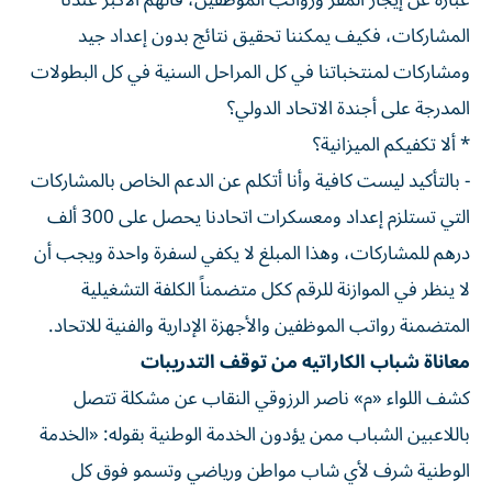
عبارة عن إيجار المقر ورواتب الموظفين، فالهمّ الأكبر عندنا
المشاركات، فكيف يمكننا تحقيق نتائج بدون إعداد جيد
ومشاركات لمنتخباتنا في كل المراحل السنية في كل البطولات
المدرجة على أجندة الاتحاد الدولي؟
* ألا تكفيكم الميزانية؟
- بالتأكيد ليست كافية وأنا أتكلم عن الدعم الخاص بالمشاركات
التي تستلزم إعداد ومعسكرات اتحادنا يحصل على 300 ألف
درهم للمشاركات، وهذا المبلغ لا يكفي لسفرة واحدة ويجب أن
لا ينظر في الموازنة للرقم ككل متضمناً الكلفة التشغيلية
المتضمنة رواتب الموظفين والأجهزة الإدارية والفنية للاتحاد.
معاناة شباب الكاراتيه من توقف التدريبات
كشف اللواء «م» ناصر الرزوقي النقاب عن مشكلة تتصل
باللاعبين الشباب ممن يؤدون الخدمة الوطنية بقوله: «الخدمة
الوطنية شرف لأي شاب مواطن ورياضي وتسمو فوق كل