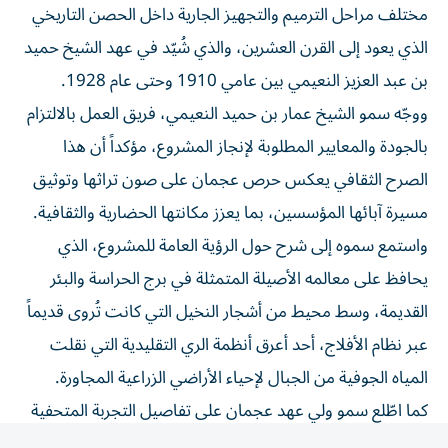
مختلف مراحل الترميم والتجهيز الجارية داخل الحصن التاريخي
الذي يعود إلى القرن العشرين، والذي شُيّد في عهد الشيخ حميد
بن عبد العزيز النعيمي بين عامي 1910 وحتى عام 1928.
ووجّه سمو الشيخ عمار بن حميد النعيمي، فريق العمل بالالتزام
بالجودة والمعايير المطلوبة لإنجاز المشروع، مؤكداً أن هذا
الصرح الثقافي يعكس حرص عجمان على صون تراثها وتوثيق
مسيرة آبائها المؤسسين، بما يعزز مكانتها الحضارية والثقافية.
واستمع سموه إلى شرح حول الرؤية العامة للمشروع، الذي
يحافظ على معالمه الأصيلة المتمثلة في برج الحراسة والبئر
القديمة، وسط محيط من أشجار النخيل التي كانت تُروى قديماً
عبر نظام الأفلاج، أحد أعرق أنظمة الري التقليدية التي نقلت
المياه الجوفية من الجبال لإحياء الأراضي الزراعية المجاورة.
كما اطّلع سمو ولي عهد عجمان على تفاصيل التجربة المتحفية
التي تتوزع على 13 غرفة وساحة مركزية (الليوان)، لتأخذ الزائر