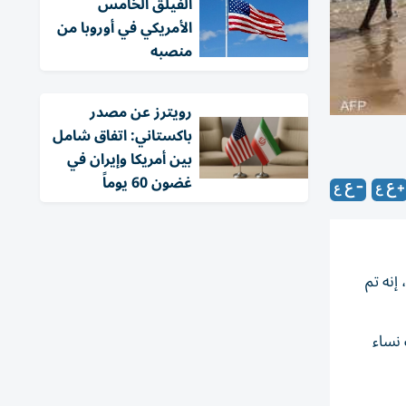
الفيلق الخامس
الأمريكي في أوروبا من
منصبه
‏رويترز عن مصدر
باكستاني: اتفاق شامل
بين أمريكا وإيران في
غضون 60 يوماً
إنه تم
إلى 52 غامبيا بينهم ثلاث نساء