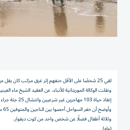
لقي 25 شخصًا على الأقل حتفهم إثر غرق مركب كان يقل مهاجرين قبالة ساحل العاصمة الموريتانية نواكشوط.
ونقلت الوكالة الموريتانية للأنباء، عن العقيد الشيخ ماء العي
إنقاذ حياة 103 مهاجرين غير شرعيين وانتشال 25 جثة جراء غرق القارب.
وثلاثة أطفال فضلًا عن شخص واحد من كوت ديفوار.
(وام)