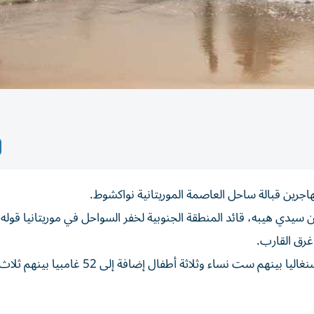
نين سيدي هيبه، قائد المنطقة الجنوبية لخفر السواحل في موريتانيا قوله، 
وأوضح أن خفر السواحل أحصوا بين الناجين والمتوفين 65 سنغاليا بينهم ست نساء وثلاثة أطفال إضافة 