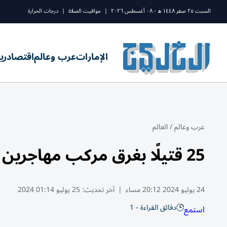
السبت ٢٥ صفر ١٤٤٨ ه - ٠٨ أغسطس ٢٠٢٦
|
مواقيت الصلاة
|
درجات الحرارة
الإمارات
عرب وعالم
اقتصاد
ري
عرب وعالم
/
العالم
25 قتيلًا بغرق مركب مهاجرين قبالة سواحل موريتانيا
24 يوليو 2024 20:12 مساء
|
آخر تحديث:
25 يوليو 01:14 2024
دقائق القراءة - 1
استمع