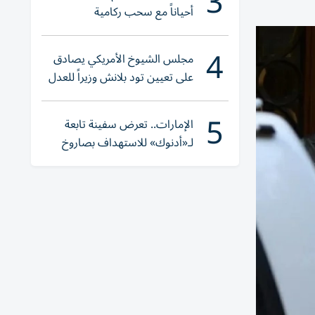
3
أحياناً مع سحب ركامية
4
مجلس الشيوخ الأمريكي يصادق
على تعيين تود بلانش وزيراً للعدل
5
الإمارات.. تعرض سفينة تابعة
لـ«أدنوك» للاستهداف بصاروخ
أثناء عبورها «هرمز»