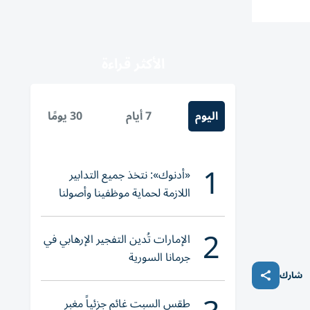
الأكثر قراءة
اليوم
7 أيام
30 يومًا
1
«أدنوك»: نتخذ جميع التدابير
اللازمة لحماية موظفينا وأصولنا
وعملياتنا
2
الإمارات تُدين التفجير الإرهابي في
جرمانا السورية
شارك
طقس السبت غائم جزئياً مغبر