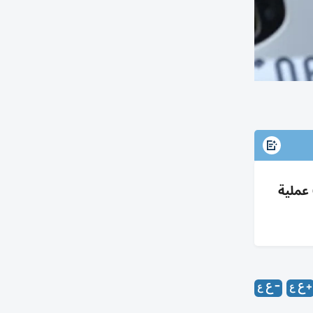
الشرطة الإسبانية تفكك شبكة لتهريب مهاجرين عبر المتوسط: 78 معتقلاً و18 زورقاً؛ نقلت 2000 شخص بـ64 عملية