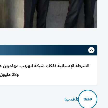
و28 مليون دولار، بالتعاون مع يوروبول
(أ.ف.ب)