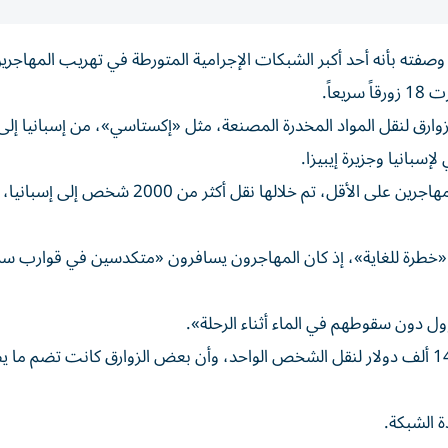
صفته بأنه أحد أكبر الشبكات الإجرامية المتورطة في تهريب المهاجري
ق لنقل المواد المخدرة المصنعة، مثل «إكستاسي»، من إسبانيا إلى ا
سبانيا وجزيرة إيبيزا.
ويعتقد المحققون أن الشبكة مسؤولة عن 64 عملية تهريب مهاجرين على الأقل، تم خلالها نقل
 «خطرة للغاية»، إذ كان المهاجرون يسافرون «متكدسين في قوارب سر
ل دون سقوطهم في الماء أثناء الرحلة».
وأشارت الشرطة إلى أن الشبكة كانت تتقاضى ما يصل إلى 14 ألف دولار لنقل الشخص الواحد، وأن بعض الزوارق كانت تض
ة الشبكة.