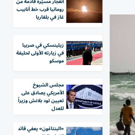
انفجار مسيّرة قادمة من
رومانيا قرب خط أنابيب
غاز في بلغاريا
زيلينسكي في صربيا
في زيارته الأولى لحليفة
موسكو
مجلس الشيوخ
الأمريكي يصادق على
تعيين تود بلانش وزيراً
للعدل
«البنتاغون» يعفي قائد