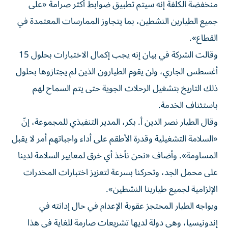
منخفضة الكلفة إنه سيتم تطبيق ضوابط أكثر صرامة «على
جميع الطيارين النشطين، بما يتجاوز الممارسات المعتمدة في
القطاع».
وقالت الشركة في بيان إنه يجب إكمال الاختبارات بحلول 15
أغسطس الجاري، ولن يقوم الطيارون الذين لم يجتازوها بحلول
ذلك التاريخ بتشغيل الرحلات الجوية حتى يتم السماح لهم
باستئناف الخدمة.
وقال الطيار نصر الدين أ. بكر، المدير التنفيذي للمجموعة، إنّ
«السلامة التشغيلية وقدرة الأطقم على أداء واجباتهم أمر لا يقبل
المساومة». وأضاف «نحن نأخذ أي خرق لمعايير السلامة لدينا
على محمل الجد، وتحركنا بسرعة لتعزيز اختبارات المخدرات
الإلزامية لجميع طيارينا النشطين».
ويواجه الطيار المحتجز عقوبة الإعدام في حال إدانته في
إندونيسيا، وهي دولة لديها تشريعات صارمة للغاية في هذا