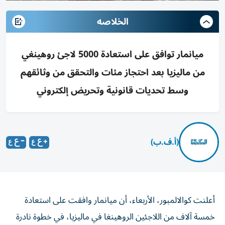
الخلاصه
ميانمار توافق على استعادة 5000 لاجئ روهينغي
من ماليزيا بعد احتجاز مئات والتحقق من وثائقهم
وسط تحديات قانونية وتحريض إلكتروني
(أ.ف.ب)
أعلنت كوالالمبور، الأربعاء، أن ميانمار وافقت على استعادة
خمسة آلاف من اللاجئين الروهينغا في ماليزيا، في خطوة نادرة
تأتي بعد أيام من احتجاز السلطات الماليزية عشرات اللاجئين.