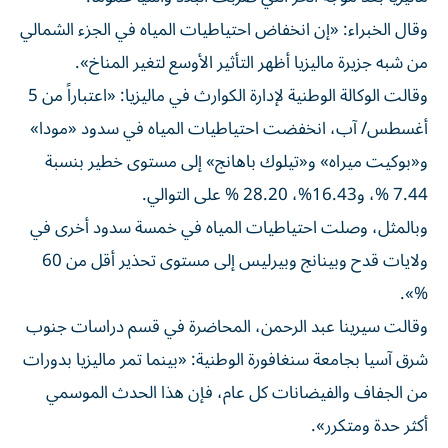
وقال الخبراء: «إن انخفاض احتياطيات المياه في الجزء الشمالي
من شبه جزيرة ماليزيا أظهر التأثير الأوسع لتغير المناخ».
وقالت الوكالة الوطنية لإدارة الكوارث في ماليزيا: «اعتباراً من 5
أغسطس/ آب، انخفضت احتياطيات المياه في سدود «مودا»
و«بوكيت ميراه» و«تيلوك باهانج» إلى مستوى خطير بنسبة
7.44 %، و16.43%، 28.20 % على التوالي.
وبالمثل، وصلت احتياطيات المياه في خمسة سدود أخرى في
ولايات قدح وبينانج وبيرليس إلى مستوى تحذير أقل من 60
%».
وقالت سيرينا عبد الرحمن، المحاضرة في قسم دراسات جنوب
شرق آسيا بجامعة سنغافورة الوطنية: «بينما تمر ماليزيا بدورات
من الجفاف والفيضانات كل عام، فإن هذا الحدث الموسمي
أكثر حدة ومتكرر».