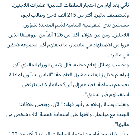
وتستضيف ماليزيا أكثر من 215 ألف لاجئ وطالب لجوء
مسجلين لدى المفوضية السامية للأمم المتحدة لشؤون
اللاجئين. ومن بين هؤلاء، أكثر من 126 ألفاً من الروهينغا الذين
فروا من الاضطهاد في ماينمار، ما يجعلهم أكبر مجموعة لاجئين
في ماليزيا.
وبحسب وسائل إعلام محلية، قال رئيس الوزراء الماليزي أنور
إبراهيم خلال زيارة لبلدة شرق العاصمة: "الناس يسألون لماذا لا
نعيدهم ببساطة. نعيدهم إلى أين؟ ميانمار كانت ترفض
استقبالهم في السابق".
ونقلت وسائل إعلام عن أنور قوله: "الآن، وبفضل علاقاتنا
الجيدة مع ميانمار، وافقوا على استعادة خمسة آلاف شخص من
ماليزيا".
ويأتي ذلك بعد أيام من احتجاز السلطات الماليزية أكثر من 100