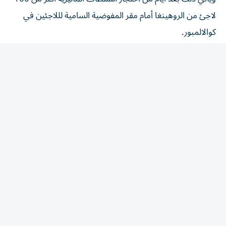
لاجئ من الروهينغا أمام مقر المفوضية السامية لللاجئين في
كوالالمبور.
وقالت منظمة معنية بحقوق الروهينغا في ماليزيا إن هؤلاء
سعوا إلى الحصول على مأوى بعدما هُددوا بالإخلاء من تجمع
سكني غير رسمي في ولاية بينانغ الشمالية.
ونقلت وكالة الأنباء الماليزية "برناما" عن مسؤولين تأكيدهم أن
المحتجزين يحملون وثائق صالحة صادرة عن المفوضية الأممية.
وقال مسؤول كبير في الشرطة، الأربعاء، إن الموقوفين أفرج
عنهم وأُرسلوا إلى مواقع مختلفة في أنحاء ماليزيا، بعد استكمال
عملية التحقق النهائية.
وعلى الرغم من إيوائها أحد أكبر تجمعات اللاجئين في جنوب
شرق آسيا، لم توقّع ماليزيا اتفاقية اللاجئين لعام 1951 ولا
تعترف رسمياً بوضع اللجوء.
ووجدت خدمة تقصّي صحة الأخبار في "فرانس برس" أن