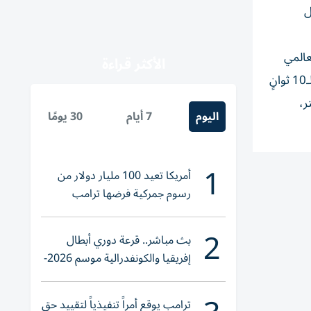
ال
لقياسي العالمي
الأكثر قراءة
للجامايكي يوساين بولت (19.19 ثانية)، وهو صنع اسماً لنفسه عندما كان عمره 18 عاماً، ليصبح ثاني رجل في التاريخ يكسر حاجز الـ10 ثوانٍ
تألق في بطولة العالم في بودابست العام الماضي (فضية في 100 متر،
اليوم
7 أيام
30 يومًا
1
أمريكا تعيد 100 مليار دولار من
رسوم جمركية فرضها ترامب
2
بث مباشر.. قرعة دوري أبطال
إفريقيا والكونفدرالية موسم 2026-
2027
ترامب يوقع أمراً تنفيذياً لتقييد حق