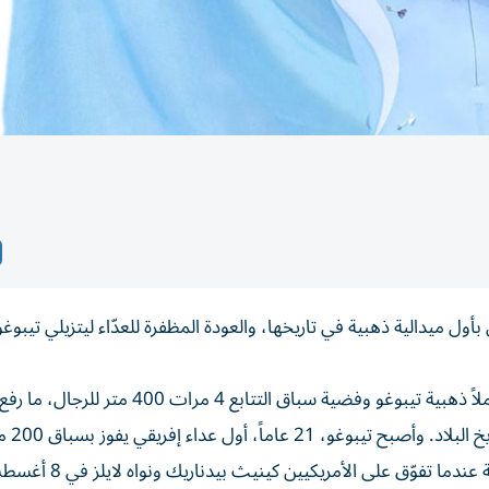
 ميدالية ذهبية في تاريخها، والعودة المظفرة للعدّاء ليتزيلي تيبوغو
ووصل وفد بوتسوانا الأولمبي إلى المطار الدولي، الثلاثاء، حاملاً ذهبية تيبوغو وفضية سباق التتاب
عدد الميداليات الأولمبية لبوتسوانا إلى أربع ميدالي