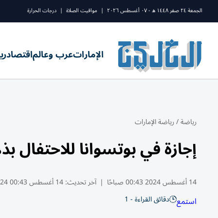
الجمعة ٢٤ صفر ١٤٤٨ ه - ٠٧ أغسطس ٢٠٢٦
|
مواقيت الصلاة
|
درجات الحرارة
الإمارات
عرب وعالم
اقتصاد
ري
رياضة
/
رياضة الإمارات
إجازة في بوتسوانا للاحتفال بذ
14 أغسطس 2024 00:43 صباحًا
|
آخر تحديث:
14 أغسطس 00:43 2024
دقائق القراءة - 1
استمع