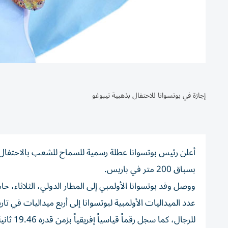
إجازة في بوتسوانا للاحتفال بذهبية تيبوغو
أعلن رئيس بوتسوانا عطلة رسمية للسماح للشعب بالاحتفال بأول
بسباق 200 متر في باريس.
للرجال، كما سجل رقماً قياسياً إفريقياً بزمن قدره 19.46 ثانية عندما تفوّق على الأمريكيين كينيث بيدناريك ونواه لايلز في 8 أغسطس.