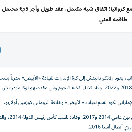
داليتش يعود للإمارات لقيادة الأبيض بعد نجاحه مع كرواتيا؛ اتفاق شبه مك
طاقمه الفني
اتيا، يعود زلاتكو داليتش إلى كرة الإمارات لقيادة «الأبيض» مدرباً بش
ماراتي لكرة القدم لقيادة «الأبيض» وخلافة الروماني كوزمين أولاريو.
ويعرف زلاتكو كرة الإمارات جيداً، حيث سبق له تدريب العين بين ع