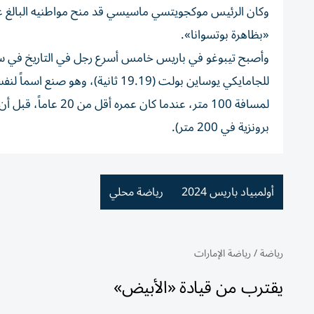
«بظاهرة بوتسوانا».
برونزية في 200 متر).
أولمبياد باريس 2024
رياضة محلي
رياضة
/
رياضة الإمارات
يقترب من قيادة «الأبيض»