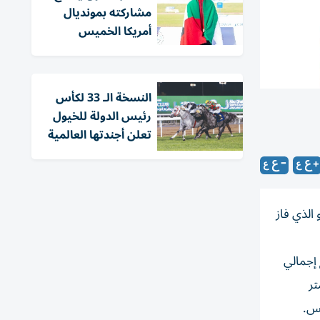
مشاركته بمونديال
أمريكا الخميس
النسخة الـ 33 لكأس
رئيس الدولة للخيول
تعلن أجندتها العالمية
 الذي فاز
ع 4 مرات 400 متر للرجال، ما رفع إجمالي
ات في تاريخ البلاد. وأصبح تيبوغو، 21 عاماً، أول عداء إفريقي يفوز بسباق 200 متر