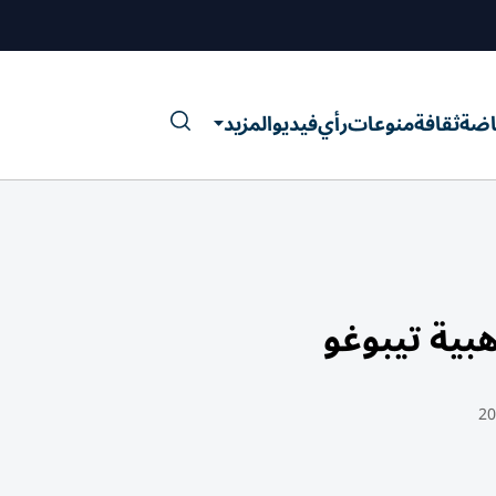
اضة
ثقافة
منوعات
رأي
فيديو
المزيد
هبية تيبوغو