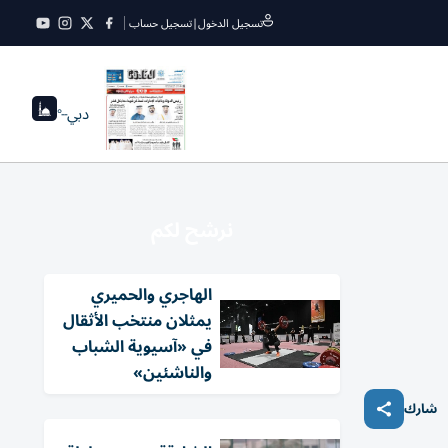
تسجيل الدخول
|
تسجيل حساب
دبي
--°
نرشح لكم
الهاجري والحميري
يمثلان منتخب الأثقال
في «آسيوية الشباب
والناشئين»
شارك