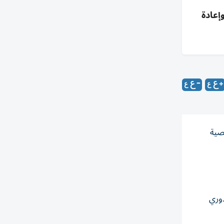
تمل، عقد طويل وأجر 5م€ محتمل وإعادة
خصية
امي 2014 و2017، وقاده للقب كأس رئيس الدولة 2014، والدوري