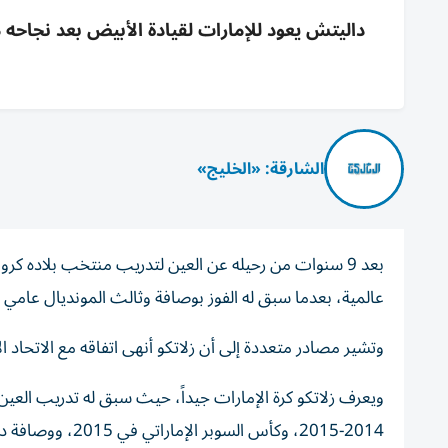
الشارقة: «الخليج»
بعد 9 سنوات من رحيله عن العين لتدريب منتخب بلاده كرو
عالمية، بعدما سبق له الفوز بوصافة وثالث المونديال عامي 2018 و2022، وقاد كذلك نخبة النجوم وفي مقدمتهم لوكا مودريتش.
وتشير مصادر متعددة إلى أن زلاتكو أنهى اتفاقه مع الاتحاد الإ
2014-2015، وكأس السوبر الإماراتي في 2015، ووصافة دوري أبطال آسيا 2016.