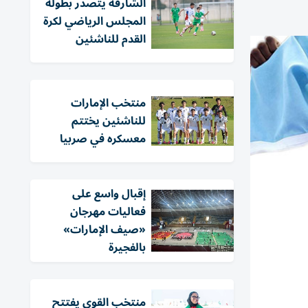
الشارقة يتصدر بطولة
المجلس الرياضي لكرة
القدم للناشئين
منتخب الإمارات
للناشئين يختتم
معسكره في صربيا
إقبال واسع على
فعاليات مهرجان
«صيف الإمارات»
بالفجيرة
منتخب القوى يفتتح