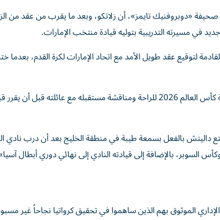
 صحيفة «دوبروفنيك تايمز»، أن زلاتكو، وبعد ما يقرب من عقد من ال
د في مسيرته التدريبية بتوليه قيادة منتخب الإمارات.
القادمة لتوقيع عقد طويل الأمد مع اتحاد الإمارات لكرة القدم، بعدما ختم
وكشفت الصحيفة أن «داليتش استغل فترة الراحة بعد بطولة كأس العالم 2026 للراحة ومناقشة مستقبله مع عائلته قبل أن يق
متع داليتش بالفعل بسمعة طيبة في منطقة الخليج بعد أن درب نادي ال
الإداري الموثوق بهم الذين ساهموا في تحقيق كرواتيا نجاحاً غير مسب