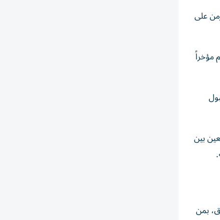
زمن على
 مؤخراً
رر قبول
عين بين
وق، بمن