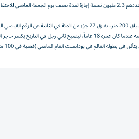
وكان الرئيس موكجويتسي ماسيسي قد منح مواطنيه البالغ عددهم 2.3 مليون نسمة إجازة لمدة نصف يوم الجمعة الماضي للاحتف
وأصبح تيبوغو في باريس خامس أسرع رجل في التاريخ في سباق 200 متر، بفارق 27 جزء من المئة في الثانية عن الرقم ا
لمسافة 100 متر، عندما كان عمره أقل من 20 عاماً، قبل أن ي