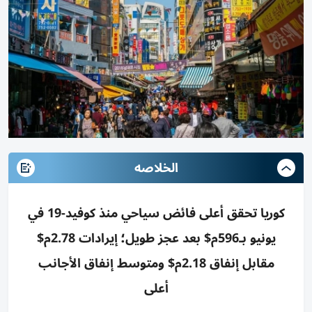
الخلاصه
كوريا تحقق أعلى فائض سياحي منذ كوفيد-19 في
يونيو بـ596م$ بعد عجز طويل؛ إيرادات 2.78م$
مقابل إنفاق 2.18م$ ومتوسط إنفاق الأجانب
أعلى