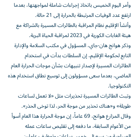
ارتفع عدد الوفيات المرتبطة بالحرارة إلى 21 حالة.
وأنشأ الإقليم نظام المراقبة ⁠بالطائرات المسيرة بالشراكة مع
هيئة الغابات الكورية في 2023 لمراقبة الحياة البرية.
وذكر هوانج هان-جاي، المسؤول في مكتب ​السلامة ‌والإدارة
التابع لحكومة الإقليم، إن السلطات بدأت في استخدام
الطائرات المسيرة لإصدار تنبيهات بشأن موجات الحرارة العام
الماضي، بعدما سعى مسؤولون إلى توسيع نطاق استخدام هذه
‌التكنولوجيا.
وتبث الطائرات ‌المسيرة تحذيرات مثل «لا تعمل ⁠لساعات
طويلة» و«هناك تحذير من موجة الحر، ‌لذا توخى الحذر».
وقال المزارع هوانج، 69 عاماً، إن موجة الحرارة هذا العام أسوأ
من الأعوام ⁠السابقة، ما دفعه إلى تقليص ​ساعات عمله
الصباحية من سبع إلى خمس ساعات وتوظيف عاملين