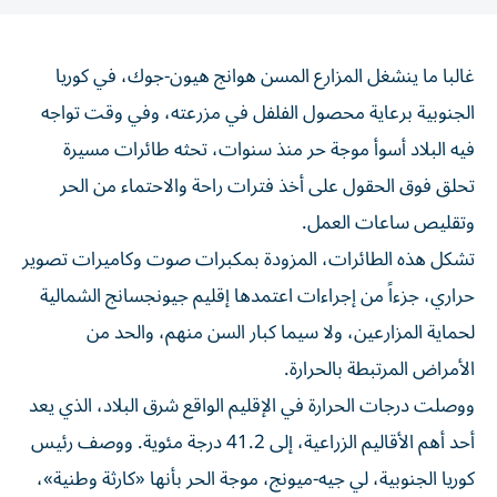
غالبا ما ينشغل المزارع المسن هوانج هيون-جوك، في كوريا
الجنوبية برعاية محصول الفلفل ‌في مزرعته، وفي وقت تواجه
فيه البلاد أسوأ ​موجة ⁠حر منذ سنوات، تحثه طائرات مسيرة
‌تحلق فوق الحقول ‌على أخذ فترات راحة والاحتماء من الحر
وتقليص ساعات العمل.
تشكل هذه الطائرات، المزودة بمكبرات صوت وكاميرات ‌تصوير
حراري، جزءاً من إجراءات اعتمدها إقليم جيونجسانج الشمالية
⁠لحماية المزارعين، ولا سيما كبار السن منهم، والحد من
الأمراض المرتبطة بالحرارة.
ووصلت درجات الحرارة في الإقليم الواقع شرق البلاد، الذي يعد
أحد أهم الأقاليم الزراعية، إلى 41.2 درجة مئوية. ووصف رئيس
كوريا الجنوبية، لي ​جيه-ميونج، موجة الحر بأنها «كارثة وطنية»،
وأمر اليوم الخميس باتخاذ إجراءات شاملة لمواجهتها، بعدما