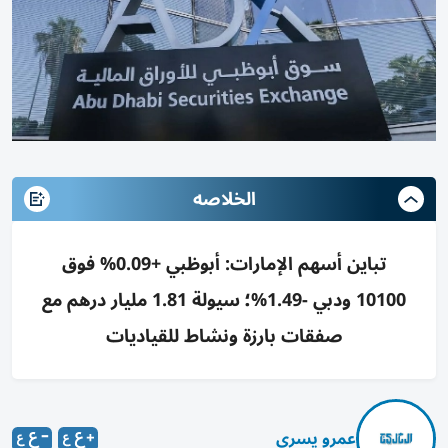
الخلاصه
تباين أسهم الإمارات: أبوظبي +0.09% فوق
10100 ودبي -1.49%؛ سيولة 1.81 مليار درهم مع
صفقات بارزة ونشاط للقياديات
عمرو يسري