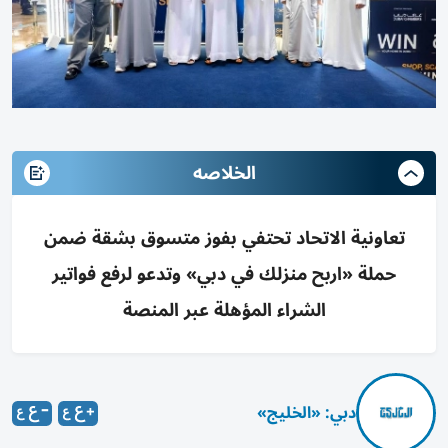
الخلاصه
تعاونية الاتحاد تحتفي بفوز متسوق بشقة ضمن
حملة «اربح منزلك في دبي» وتدعو لرفع فواتير
الشراء المؤهلة عبر المنصة
دبي: «الخليج»