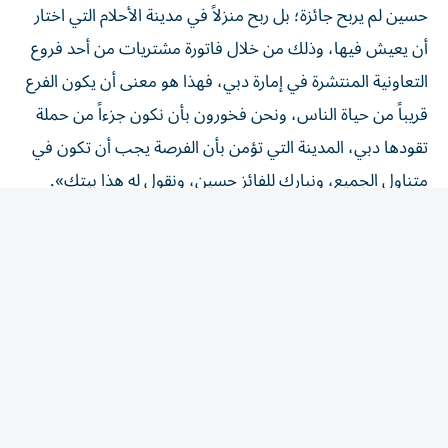
أن يعيش فيها، وذلك من خلال فاتورة مشتريات من أحد فروع
التعاونية المنتشرة في إمارة دبي، فهذا هو معنى أن يكون الفرع
قريباً من حياة الناس، ونحن فخورون بأن نكون جزءاً من حملة
تقودها دبي، المدينة التي تؤمن بأن الفرصة يجب أن تكون في
متناول الجميع، ونبارك للفائز حسين، ونقول له هذا بيتك».
ودعت تعاونية الاتحاد المتسوقين إلى الاحتفاظ بفواتير
مشترياتهم المؤهلة ورفعها عبر منصة الحملة عند التسوق من
المنافذ المشاركة، للاستفادة من فرص الفوز المتاحة ضمن
الحملة.
المقالة التالية