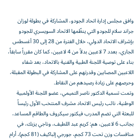
وافق مجلس إدارة اتحاد الجودو، المشاركة في بطولة لوزان
جراند سلام للجودو التي ينظّمها الاتحاد السويسري للجودو
بإشراف الاتحاد الدولي، خلال الفترة من 28 إلى 30 أغسطس
الجاري، بعدد 7 لاعبين بدلاً من 4 لاعبين، كما كان مقرراً سابقاً،
بناء على توصية اللجنة الطبية والفنية بالاتحاد، بعد شفاء
اللاعبين المصابين وقدرتهم على المشاركة في البطولة المقبلة،
وحرصهم على زيادة رصيدهم من النقاط.
وتمت تسمية الدكتور ناصر التميمي، عضو اللجنة الأولمبية
الوطنية، نائب رئيس الاتحاد مشرف المنتخب الأول رئيساً
للبعثة التي تضم المدرب فيكتور سيكروف والطاقم المساعد،
بجانب 6 لاعبين، هم: كريم عبد اللطيف، وناجي يزبك، في
منافسات وزن تحت 73 كجم، جورجي إلباكيف (81 كجم)، أرام
جورجيان، وطلال شفيلي الذي تغيّر وزنه ليلعب (تحت 90 كجم)