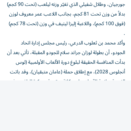
بدلاً من وزن تحت 81 كجم، بجانب اللاعب عمر معروف لوزن
(فوق 100 كجم)، واللاعبة إليزا ليتيف في وزن (تحت 78 كجم)
.
وأكد محمد بن ثعلوب الدرعي، رئيس مجلس إدارة اتحاد
الجودو، أن بطولة لوزان جراند سلام للجودو المقبلة، تأتي بعد أن
بدأت المنافسة الحقيقة لبلوغ دورة الألعاب الأولمبية (لوس
أنجلوس 2028)، مع إطلاق حملة (عامان متبقيان)، وقد باتت
الفرصة سانحة الآن لضمان مكانة متقدمة ومبكرة للراغبين في
المشاركة في أحد أعظم الأحداث الرياضية في العالم، حيث
يعمل الاتحاد لحصد المزيد من نقاط التأهل وفق رؤية وخطة
خطط لها مجلس إدارة الاتحاد، منذ بداية الموسم الحالي،
بالمشاركة في بطولات الجودو الدولية الكبرى التي تقام بإشراف
الاتحاد الدولي للجودو، بهدف تحقيق الهدف الأولمبي