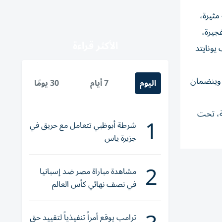
ن مواجهة مثيرة،
جيرة،
الأكثر قراءة
يونايتد
ن بطولة كأس رئيس الدولة وينضمان
اليوم
7 أيام
30 يومًا
ية بشكلها الجديد والمخصصة للفئات (تحت 21 سنة، تحت 18 سنة، تحت 16 سنة، تحت
1
شرطة أبوظبي تتعامل مع حريق في
جزيرة ياس
2
مشاهدة مباراة مصر ضد إسبانيا
في نصف نهائي كأس العالم
لناشئات اليد 2026
ترامب يوقع أمراً تنفيذياً لتقييد حق