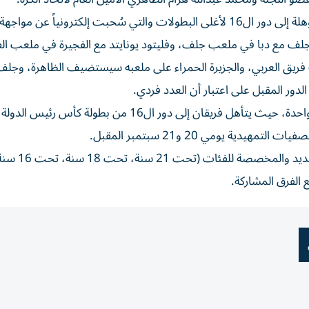
وأسفرت قرعة التصفيات التمهيدية لأندية الدرجة الأولى المؤهلة إلى دور ال16 لأغلى البطولات والتي سُحبت إلكترونياً ع
 مع دبا في ملعب جلف، وفليتود يونايتد مع الفجيرة في ملعب الف
 فريق العربي، والجزيرة الحمراء على ملعبه سيستضيف الظاهرة، وجلف 
دور المقبل على اعتبار أن العدد فردي.
وتقام التصفيات التمهيدية بنظام خروج المغلوب من مباراة واحدة، حيث يتأهل فريقان إلى دور ال16 م
في المقابل أسفرت قرعة كؤوس المراحل السن