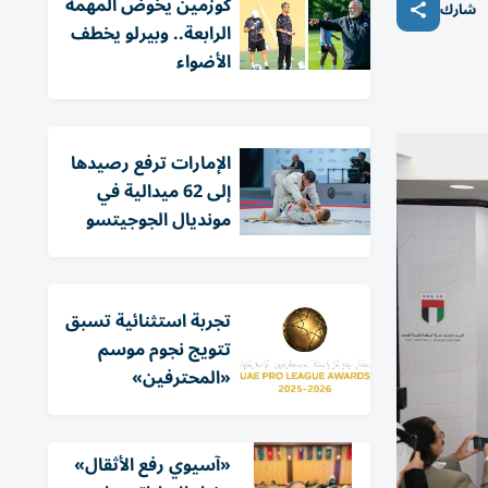
كوزمين يخوض المهمة
شارك
الرابعة.. وبيرلو يخطف
الأضواء
الإمارات ترفع رصيدها
إلى 62 ميدالية في
مونديال الجوجيتسو
تجربة استثنائية تسبق
تتويج نجوم موسم
«المحترفين»
«آسيوي رفع الأثقال»