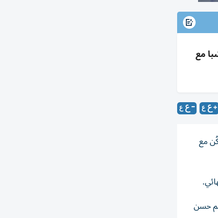
 بند الشبا مع
ُن مع
يم حسن