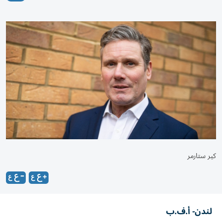
كير ستارمر
لندن- أ.ف.ب