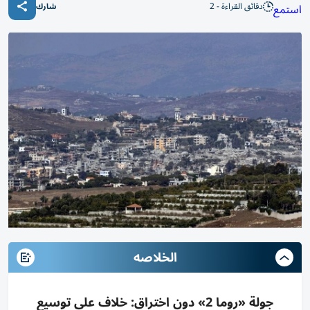
دقائق القراءة - 2
استمع
شارك
الخلاصه
جولة «روما 2» دون اختراق: خلاف على توسيع