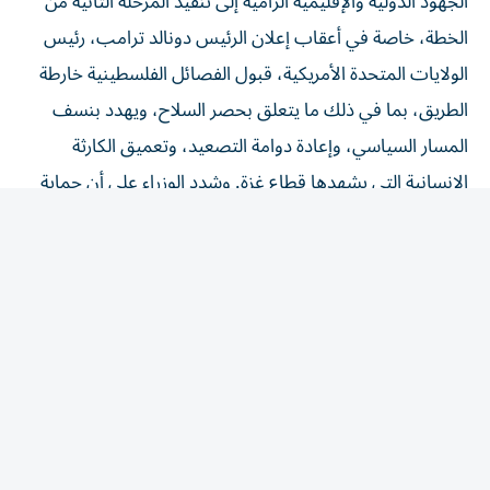
الخطة، خاصة في أعقاب إعلان الرئيس دونالد ترامب، رئيس
الولايات المتحدة الأمريكية، قبول الفصائل الفلسطينية خارطة
الطريق، بما في ذلك ما يتعلق بحصر السلاح، ويهدد بنسف
المسار السياسي، وإعادة دوامة التصعيد، وتعميق الكارثة
الإنسانية التي يشهدها قطاع غزة. وشدد الوزراء على أن حماية
المدنيين، وصون المرافق الطبية والعاملين في القطاعين
الصحي والإنساني، وضمان وصول المساعدات الإنسانية
والإمدادات الطبية والإغاثية إلى جميع أنحاء قطاع غزة بصورة
فورية وآمنة ودون عوائق، تمثل التزامات قانونية لا يجوز الإخلال
بها أو الانتقاص منها تحت أي ظرف. وأكد الوزراء أن الانتهاكات
الإسرائيلية المتواصلة في قطاع غزة لا يمكن النظر إليها بمعزل
عن الاعتداءات التي يرتكبها المستوطنون في الضفة الغربية
المحتلة، والتوسع الاستيطاني غير القانوني، والإجراءات الأحادية
الرامية إلى تغيير الوضع القائم في القدس المحتلة، وتشكل هذه