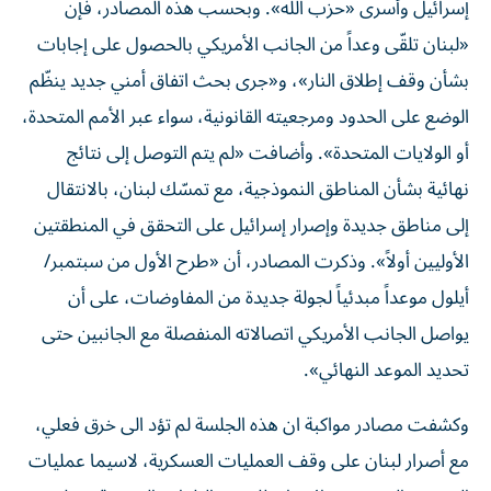
إسرائيل وأسرى «حزب الله». وبحسب هذه المصادر، فإن
«لبنان تلقّى وعداً من الجانب الأمريكي بالحصول على إجابات
بشأن وقف إطلاق النار»، و«جرى بحث اتفاق أمني جديد ينظّم
الوضع على الحدود ومرجعيته القانونية، سواء عبر الأمم المتحدة،
أو ​الولايات المتحدة​». وأضافت «لم يتم التوصل إلى نتائج
نهائية بشأن المناطق النموذجية، مع تمسّك لبنان، بالانتقال
إلى مناطق جديدة وإصرار إسرائيل على التحقق في المنطقتين
الأوليين أولاً». وذكرت المصادر، أن «طرح الأول من سبتمبر/
أيلول موعداً مبدئياً لجولة جديدة من المفاوضات، على أن
يواصل الجانب الأمريكي اتصالاته المنفصلة مع الجانبين حتى
تحديد الموعد النهائي».
وكشفت مصادر مواكبة ان هذه الجلسة لم تؤد الى خرق فعلي،
مع أصرار لبنان على وقف العمليات العسكرية، لاسيما عمليات