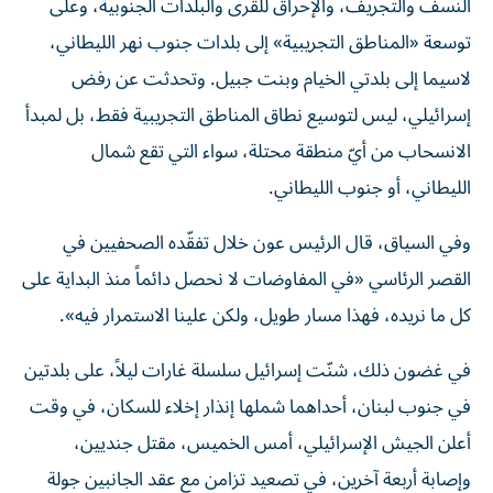
النسف والتجريف، والإحراق للقرى والبلدات الجنوبية، وعلى
توسعة «المناطق التجريبية» إلى بلدات جنوب نهر الليطاني،
لاسيما إلى بلدتي الخيام وبنت جبيل. وتحدثت عن رفض
إسرائيلي، ليس لتوسيع نطاق المناطق التجريبية فقط، بل لمبدأ
الانسحاب من أيّ منطقة محتلة، سواء التي تقع شمال
الليطاني، أو جنوب الليطاني.
وفي السياق، قال الرئيس عون خلال تفقّده الصحفيين في
القصر الرئاسي «في المفاوضات لا نحصل دائماً منذ البداية على
كل ما نريده، فهذا مسار طويل، ولكن علينا الاستمرار فيه».
في غضون ذلك، شنّت إسرائيل سلسلة غارات ليلاً، على بلدتين
في جنوب لبنان، أحداهما شملها إنذار إخلاء للسكان، في وقت
أعلن الجيش الإسرائيلي، أمس الخميس، مقتل جنديين،
وإصابة أربعة آخرين، في تصعيد تزامن مع عقد الجانبين جولة