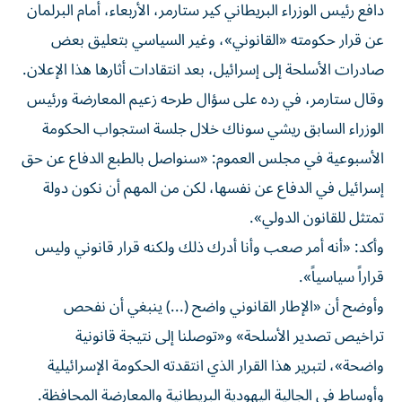
دافع رئيس الوزراء البريطاني كير ستارمر، الأربعاء، أمام البرلمان
عن قرار حكومته «القانوني»، وغير السياسي بتعليق بعض
صادرات الأسلحة إلى إسرائيل، بعد انتقادات أثارها هذا الإعلان.
وقال ستارمر، في رده على سؤال طرحه زعيم المعارضة ورئيس
الوزراء السابق ريشي سوناك خلال جلسة استجواب الحكومة
الأسبوعية في مجلس العموم: «سنواصل بالطبع الدفاع عن حق
إسرائيل في الدفاع عن نفسها، لكن من المهم أن نكون دولة
تمتثل للقانون الدولي».
وأكد: «أنه أمر صعب وأنا أدرك ذلك ولكنه قرار قانوني وليس
قراراً سياسياً».
وأوضح أن «الإطار القانوني واضح (...) ينبغي أن نفحص
تراخيص تصدير الأسلحة» و«توصلنا إلى نتيجة قانونية
واضحة»، لتبرير هذا القرار الذي انتقدته الحكومة الإسرائيلية
وأوساط في الجالية اليهودية البريطانية والمعارضة المحافظة.