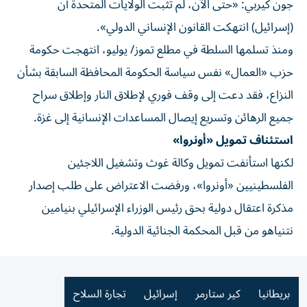
جون كيربي: «حتى الآن، لم تثبت الولايات المتحدة أن
(إسرائيل) انتهكت القانون الإنساني الدولي».
ومنذ تسلمها السلطة في مطلع تموز/ يوليو، انتهجت حكومة
حزب «العمال» نفس سياسة الحكومة المحافظة السابقة بشأن
النزاع، فقد دعت إلى وقف فوري لإطلاق النار وإطلاق سراح
جميع الرهائن وتسريع إيصال المساعدات الإنسانية إلى غزة.
استئناف تمويل «أونروا»
لكنها استأنفت تمويل وكالة غوث وتشغيل اللاجئين
الفلسطينيين «أونروا»، ورفضت الاعتراض على طلب إصدار
مذكرة اعتقال دولية بحق رئيس الوزراء الإسرائيلي بنيامين
نتنياهو من قبل المحكمة الجنائية الدولية.
بريطانيا
كير ستارمر
إسرائيل
تجارة السلاح