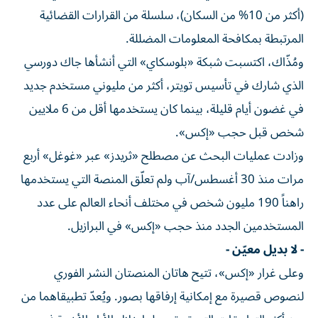
(أكثر من 10% من السكان)، سلسلة من القرارات القضائية
المرتبطة بمكافحة المعلومات المضللة.
ومُذّاك، اكتسبت شبكة «بلوسكاي» التي أنشأها جاك دورسي
الذي شارك في تأسيس تويتر، أكثر من مليوني مستخدم جديد
في غضون أيام قليلة، بينما كان يستخدمها أقل من 6 ملايين
شخص قبل حجب «إكس».
وزادت عمليات البحث عن مصطلح «ثريدز» عبر «غوغل» أربع
مرات منذ 30 أغسطس/آب ولم تعلّق المنصة التي يستخدمها
راهناً 190 مليون شخص في مختلف أنحاء العالم على عدد
المستخدمين الجدد منذ حجب «إكس» في البرازيل.
- لا بديل معيّن -
وعلى غرار «إكس»، تتيح هاتان المنصتان النشر الفوري
لنصوص قصيرة مع إمكانية إرفاقها بصور. ويُعدّ تطبيقاهما من