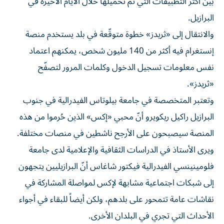
بين أكثر التطبيقات التي تم تحميلها خلال الأيام الأخيرة في
البرازيل.
والانتقال إلى «ثريدز» خطوة متوقّعة في بلد يستخدم منصة
إنستغرام فيه أكثر من 140 مليون شخص، يمكنهم اعتماد
نفس معلومات تسجيل الدخول وكلمات المرور لتصفّح
«ثريدز».
وتعتبر المتخصصة في جامعة بيلوتاس الفيدرالية في جنوب
البرازيل راكيل ريكويرو أنّ محبي «إكس» الذين حُرموا من هذه
المنصة سيصبحون على الأرجح ناشطين في منصات مختلفة.
ويرى الأستاذ في الدراسات الثقافية والإعلامية لدى جامعة
فلومينينسي الفيدرالية فيكتور شاغاس أنّ البرازيليين يتجهون
إلى شبكات اجتماعية مشابهة لإكس لمواصلة المشاركة في
نقاشات عامة تتمحور على بلدهم، ولكن أيضاً للبقاء في أجواء
الأحداث التي تجري في البلدان الأخرى.