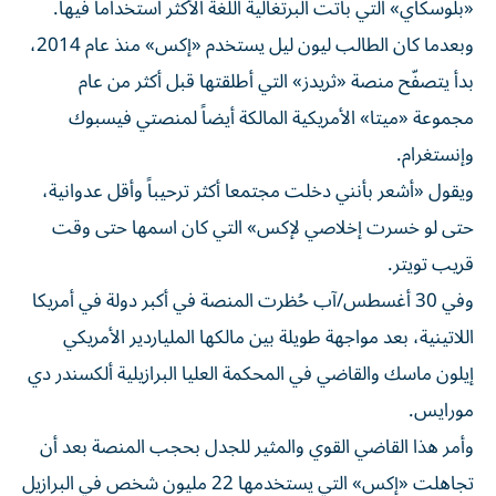
«بلوسكاي» التي باتت البرتغالية اللغة الأكثر استخداماً فيها.
وبعدما كان الطالب ليون ليل يستخدم «إكس» منذ عام 2014،
بدأ يتصفّح منصة «ثريدز» التي أطلقتها قبل أكثر من عام
مجموعة «ميتا» الأمريكية المالكة أيضاً لمنصتي فيسبوك
وإنستغرام.
ويقول «أشعر بأنني دخلت مجتمعا أكثر ترحيباً وأقل عدوانية،
حتى لو خسرت إخلاصي لإكس» التي كان اسمها حتى وقت
قريب تويتر.
وفي 30 أغسطس/آب حُظرت المنصة في أكبر دولة في أمريكا
اللاتينية، بعد مواجهة طويلة بين مالكها الملياردير الأمريكي
إيلون ماسك والقاضي في المحكمة العليا البرازيلية ألكسندر دي
مورايس.
وأمر هذا القاضي القوي والمثير للجدل بحجب المنصة بعد أن
تجاهلت «إكس» التي يستخدمها 22 مليون شخص في البرازيل