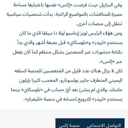
وفي البرازيل حيث فرضت «إكس» نفسها باعتبارها مساحة
مميزة للمناقشات بالمواضيع الرائجة، بدأت شخصيات سياسية
تنتقل إلى منصات أخرى.
ومن هؤلاء الرئيس لويز إيناسيو لولا دا سيلفا الذي ما كان
يستخدم «ثريدز» و«بلوسكاي» قبل بضعة أشهر والذي بدأ
بكتابة منشورات عبر المنصتين بشكل منتظم كما كان يفعل
عبر «إكس».
لكن لا يزال هناك عدد قليل من المتعصبين للمنصة كسلفه
اليميني المتطرف جايير بولسونارو، المعجب كثيرا بإيلون
ماسك، والذي لم ينشئ بعد أيّ حساب في «بلوسكاي» بينما
يستخدم «ثريدز» للترويج لحسابه في منصة «تليغرام».
التواصل الاجتماعي
منصة إكس