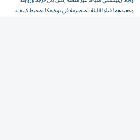
وحفيدهما قتلوا الليلة المنصرمة في بوخيفكا بمحيط كييف،
جراء ضربات روسية بالطيران المسيّر»، مشيراً إلى أن الصبي
الذي لقي حتفه «لم يكن يتجاوز الثالثة».
وكان زيلينسكي تناول العشاء إلى مائدة فوتشيتش بعد وصوله
إلى بلغراد مساء الجمعة.
وأعلن فوتشيتش عبر شبكات التواصل الاجتماعي أنه «واثق
من أن هذه الزيارة ستساهم في تطوير العلاقات بين صربيا
وأوكرانيا، وفي تعزيز التعاون في مجالات ذات اهتمام
مشترك».
وكان الرئيس الصربي أعلن الخميس أن المحادثات ستشمل
كذلك التعاون في مجال الطاقة، علماً أن بلاده تعوّل على روسيا
لإمدادها بالطاقة ولم تنضم إلى العقوبات الأوروبية على موسكو
بعد غزو أوكرانيا عام 2022.