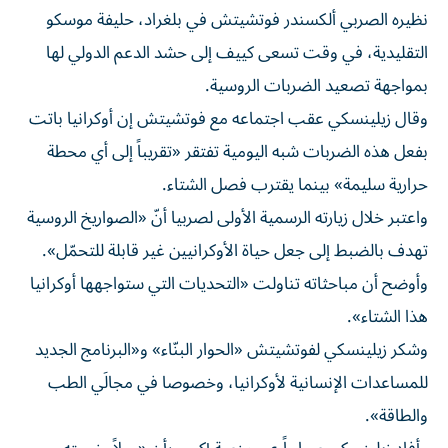
نظيره الصربي ألكسندر فوتشيتش في بلغراد، حليفة موسكو
التقليدية، في وقت تسعى كييف إلى حشد الدعم الدولي لها
بمواجهة تصعيد الضربات الروسية.
وقال زيلينسكي عقب اجتماعه مع فوتشيتش إن أوكرانيا باتت
بفعل هذه الضربات شبه اليومية تفتقر «تقريباً إلى أي محطة
حرارية سليمة» بينما يقترب فصل الشتاء.
واعتبر خلال زيارته الرسمية الأولى لصربيا أنّ «الصواريخ الروسية
تهدف بالضبط إلى جعل حياة الأوكرانيين غير قابلة للتحمّل».
وأوضح أن مباحثاته تناولت «التحديات التي ستواجهها أوكرانيا
هذا الشتاء».
وشكر زيلينسكي لفوتشيتش «الحوار البنّاء» و«البرنامج الجديد
للمساعدات الإنسانية لأوكرانيا، وخصوصا في مجالَي الطب
والطاقة».
وأفاد زيلينسكي صباحاً عبر منصة إكس بأن «رجلاً وزوجته