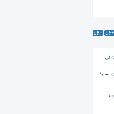
كه في
وم أوكراني بطائرات ‌مسيرة
رق