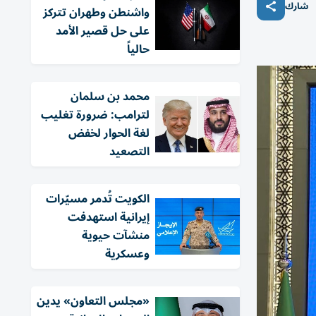
شارك
واشنطن وطهران تتركز
على حل قصير الأمد
حالياً
محمد بن سلمان
لترامب: ضرورة تغليب
لغة الحوار لخفض
التصعيد
الكويت تُدمر مسيّرات
إيرانية استهدفت
منشآت حيوية
وعسكرية
«مجلس التعاون» يدين