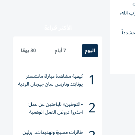
ق
ب الله،
الأكثر قراءة
مشدداً
اليوم
7 أيام
30 يومًا
1
كيفية مشاهدة مباراة مانشستر
يونايتد وباريس سان جيرمان الودية
والقنوات الناقلة
2
«التوطين» للباحثين عن عمل:
احذروا عروض العمل الوهمية
وتحققوا عبر «الباركود»
طائرات مسيرة وتهديدات.. برلين