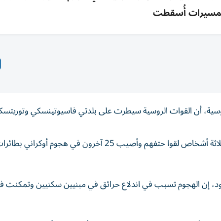
مسيرات أُسقطت
اع الروسية، ⁠أن القوات الروسية سيطرت على بلدتي فاسيوتينسكي ​وتوريتس
إلى ذلك، ذكرت السلطات في مدينة بيلجورود ‌الروسية، أن ثلاثة أشخاص لقوا حتفهم ⁠وأصيب 25 آخرون ‌في هج
رود، إن الهجوم تسبب ⁠في اندلاع حرائق في مبنيين سكنيين وتمكنت ف