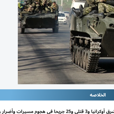
الخلاصه
روسيا تعلن سيطرتها على بلدتين في دونيتسك شرق أوكرانيا و3 قتلى و25 جريحا في هجوم مسير