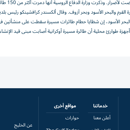
وأضاف أن عددا كبيرا من المباني السكنية
رة القرم والبحر الأسود وبحر آزوف. وقال ألكسندر كرافشينكو رئيس بلدي
البحر الأسود، إن شظايا حطام طائرات مسيرة سقطت على ‌منشأتين ف
 أجهزة طوارئ محلية أن طائرة مسيرة أوكرانية أصابت ⁠مبنى قيد الإنشاء
خدماتنا
مواقع أخرى
أعلن معنا
حوارات
عن الخليج