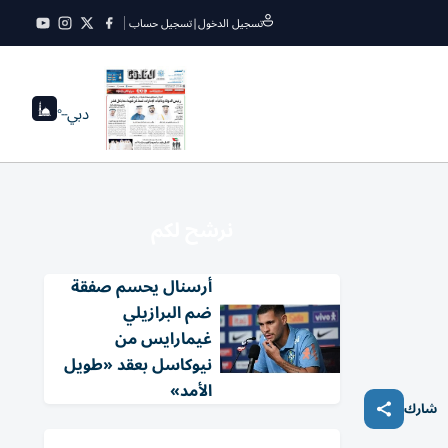
تسجيل الدخول
|
تسجيل حساب
دبي
--°
نرشح لكم
أرسنال يحسم صفقة
ضم البرازيلي
غيمارايس من
نيوكاسل بعقد «طويل
الأمد»
شارك