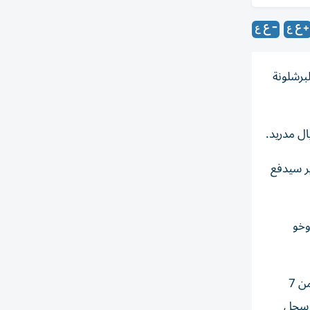
برشلونة
ال مدريد.
ير سيدفع
وخو
من جهته، يواصل بطل العالم فيران توريس الاحتفال بهدفه الذي حصد فيه اللقب للماتادور وتلقى نجم برشلونة استقبال الفاتحين من 7
 سجل