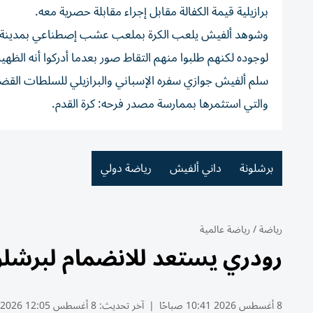
برازيلية قيمة الكفالة مقابل إجراء مقابلة حصرية معه.
وشوهد ألفيش يلعب الكرة بملعب عشب إصطناعي بمدينة برشلو
لوجوده لكنهم طلبوا منهم التقاط صور بعدما أدركوا أنه الظهير
سلم ألفيش جوازي سفره الإسباني والبرازيلي للسلطات القضا
والتي استثمرها بممارسة مصدر فرحه: كرة القدم.
برشلونة
داني ألفيش
رياضة دولي
رياضة
/
رياضة عالمية
رودري يستعد للانضمام لبرشلون
8 أغسطس 2026 10:41 صباحًا
|
آخر تحديث:
8 أغسطس 12:05 2026