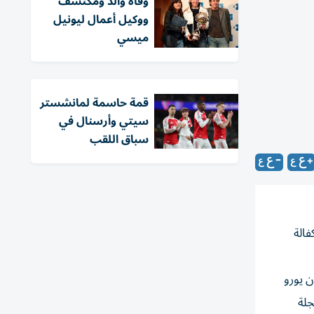
وفاة والد ومكتشف
ووكيل أعمال ليونيل
ميسي
قمة حاسمة لمانشستر
سيتي وأرسنال في
سباق اللقب
ن بكفالة
يون يورو
باء عن دفع مجلة