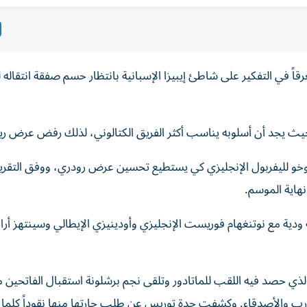
اً في التفكير على شاطئ إيبيزا الإسبانية بانتظار حسم صفقة انتقاله ل
، حيث يجد أن أسلوبه يناسب أكثر الفريق الكتالوني، لذلك رفض عرض ري
أراوخو لليفربول الإنجليزي كي يستطيع تحسين عرض رودري، ووفق التقر
نهاية الموسم.
ة ودية مع نوتنغهام فوريست الإنجليزي وأودينيزي الإيطالي وسينتهز أرا
ب والأصدقاء. وكشفت جدة توريس عن طلب جارتها منها نقوداً كلما