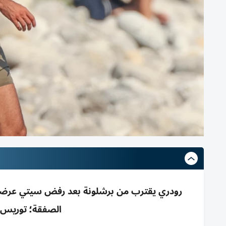
رودري يقترب من برشلونة بعد رفض سيتي عرضه ال
الصفقة؛ توريس ي