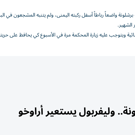
نة واضعاً رباطاً أسفل ركبته اليمنى، ولم يتنبه المشجعون في البد
 الشهير.
ئية ويتوجب عليه زيارة المحكمة مرة في الأسبوع كي يحافظ على حريته
ة.. وليفربول يستعير أراوخو