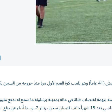
رصدت صحيفة ماركا الإسبانية نجم برشلونة السابق داني ألفيش (41 عاماً) وهو يلعب كرة القدم لأول مرة منذ خروجه من السج
حكم سجنه 4 سنوات ونصف السنة بتهمة اغتصاب فتاة في حانة بمدينة برشلونة ما سمح له بدفع مل
كفالة مالية كي يخرج من السجن بشكل مؤقت في مارس الماضي بعد 15 شهراً خلف قضبان سجن بريانز 2، وسط أن