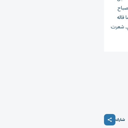
صباح
 قاله
ور اجتاحني. شعرت
شارك