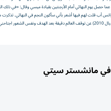
ما حصل يوم النهائي أمام الأرجنتين بقيادة ميسي وقال: «في ذلك ال
اتس أب قلت لهم فيها أشعر بأني سأكون النجم في النهائي. تذكرت ما
إنييستا (أسطورة برشلونة الذي سجل هدف فوز اسبانيا بمونديال 2010) عن توقف العالم دقيقة بعد الهدف ونفس الشع
في مانشستر سيتي