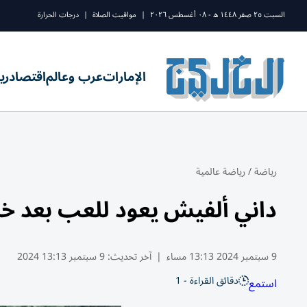
السبت ٢٥ صفر ١٤٤٨ ه - ٠٨ أغسطس ٢٠٢٦
|
مواقيت الصلاة
|
درجات الحرارة
الإمارات
عرب وعالم
اقتصاد
ري
رياضة
/
رياضة عالمية
داني ألفيش يعود للعب بعد خ
9 سبتمبر 2024 13:13 مساء
|
آخر تحديث:
9 سبتمبر 13:13 2024
دقائق القراءة - 1
استمع