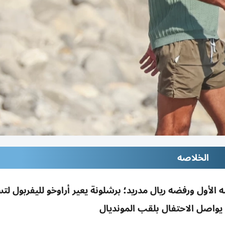
الخلاصه
أول ورفضه ريال مدريد؛ برشلونة يعير أراوخو لليفربول لت
واصل الاحتفال بلقب المونديال