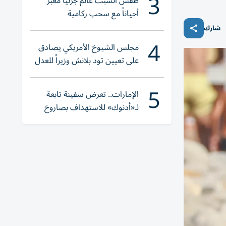
3
طقس السبت غائم جزئياً مغبر
أحياناً مع سحب ركامية
شارك
4
مجلس الشيوخ الأمريكي يصادق
على تعيين تود بلانش وزيراً للعدل
5
الإمارات.. تعرض سفينة تابعة
لـ«أدنوك» للاستهداف بصاروخ
أثناء عبورها «هرمز»