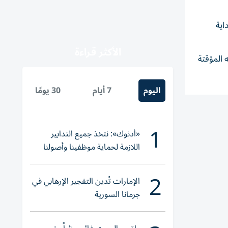
اية
الأكثر قراءة
 المؤقتة
اليوم
7 أيام
30 يومًا
1
«أدنوك»: نتخذ جميع التدابير
اللازمة لحماية موظفينا وأصولنا
وعملياتنا
2
الإمارات تُدين التفجير الإرهابي في
جرمانا السورية