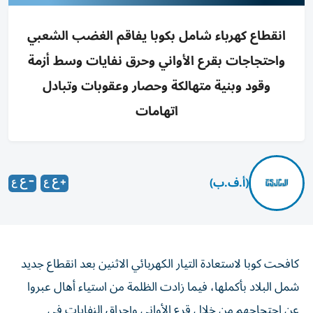
انقطاع كهرباء شامل بكوبا يفاقم الغضب الشعبي
واحتجاجات بقرع الأواني وحرق نفايات وسط أزمة
وقود وبنية متهالكة وحصار وعقوبات وتبادل
اتهامات
(أ.ف.ب)
كافحت كوبا لاستعادة التيار الكهربائي الاثنين بعد انقطاع جديد
شمل البلاد بأكملها، فيما زادت الظلمة من استياء أهال عبروا
عن احتجاجهم من خلال قرع الأواني وإحراق النفايات في