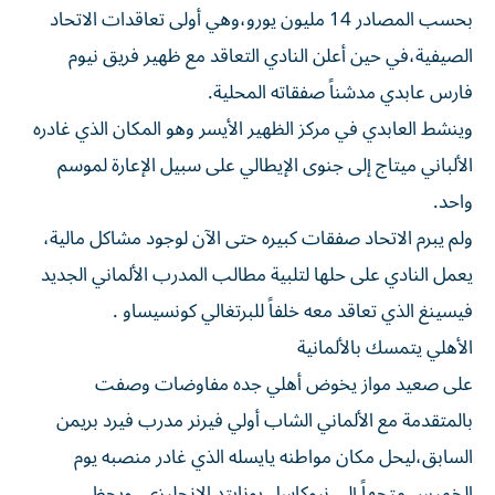
بحسب المصادر 14 مليون يورو،وهي أولى تعاقدات الاتحاد
الصيفية،في حين أعلن النادي التعاقد مع ظهير فريق نيوم
فارس عابدي مدشناً صفقاته المحلية.
وينشط العابدي في مركز الظهير الأيسر وهو المكان الذي غادره
الألباني ميتاج إلى جنوى الإيطالي على سبيل الإعارة لموسم
واحد.
ولم يبرم الاتحاد صفقات كبيره حتى الآن لوجود مشاكل مالية،
يعمل النادي على حلها لتلبية مطالب المدرب الألماني الجديد
فيسينغ الذي تعاقد معه خلفاً للبرتغالي كونسيساو .
الأهلي يتمسك بالألمانية
على صعيد مواز يخوض أهلي جده مفاوضات وصفت
بالمتقدمة مع الألماني الشاب أولي فيرنر مدرب فيرد بريمن
السابق،ليحل مكان مواطنه يايسله الذي غادر منصبه يوم
الخميس متجهاً إلى نيوكاسل يونايتد الإنجليزي، ويحظى