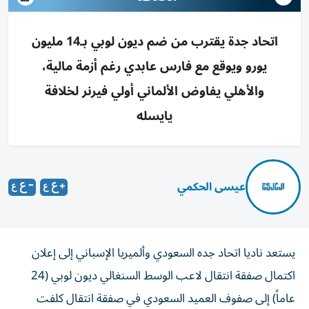
اتحاد جدة يقترب من ضم ديون لوبي بـ14 مليون
يورو ويوقع مع فارس عابدي رغم أزمة مالية،
والأهلي يفاوض الألماني أولي فيرنر لخلافة
يايسله
عيسى الحكمي
يستعد ناديا اتحاد جده السعودي وألميريا الإسباني إلى إعلان
اكتمال صفقة انتقال لاعب الوسط السنغالي ديون لوبي (24
عاماً) إلى صفوف العميد السعودي في صفقة انتقال كلفت