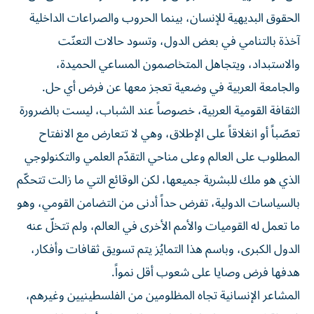
الحقوق البديهية للإنسان، بينما الحروب والصراعات الداخلية
آخذة بالتنامي في بعض الدول، وتسود حالات التعنّت
والاستبداد، ويتجاهل المتخاصمون المساعي الحميدة،
والجامعة العربية في وضعية تعجز معها عن فرض أي حل.
الثقافة القومية العربية، خصوصاً عند الشباب، ليست بالضرورة
تعصّباً أو انغلاقاً على الإطلاق، وهي لا تتعارض مع الانفتاح
المطلوب على العالم وعلى مناحي التقدّم العلمي والتكنولوجي
الذي هو ملك للبشرية جميعها، لكن الوقائع التي ما زالت تتحكّم
بالسياسات الدولية، تفرض حداً أدنى من التضامن القومي، وهو
ما تعمل له القوميات والأمم الأخرى في العالم، ولم تتخلّ عنه
الدول الكبرى، وباسم هذا التمايُز يتم تسويق ثقافات وأفكار،
هدفها فرض وصايا على شعوب أقل نمواً.
المشاعر الإنسانية تجاه المظلومين من الفلسطينيين وغيرهم،