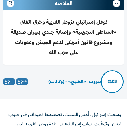
الخلاصه
توغل إسرائيلي بزوطر الغربية وخرق اتفاق
«المناطق التجريبية» وإصابة جندي بنيران صديقة
ومشروع قانون أمريكي لدعم الجيش وعقوبات
على حزب الله
بيروت: «الخليج» - (وكالات)
وسعت إسرائيل، أمس السبت، تصعيدها الميداني في جنوب
لبنان، وتوغّلت قوات إسرائيلية في بلدة زوطر الغربية التي