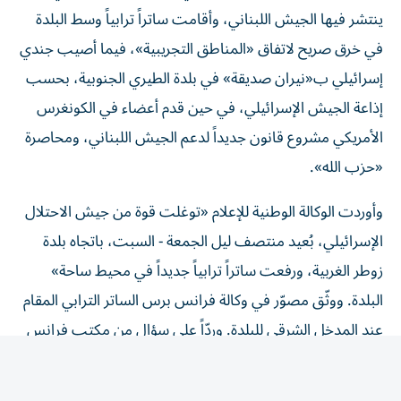
ينتشر فيها الجيش اللبناني، وأقامت ساتراً ترابياً وسط البلدة
في خرق صريح لاتفاق «المناطق التجريبية»، فيما أصيب جندي
إسرائيلي ب«نيران صديقة» في بلدة الطيري الجنوبية، بحسب
إذاعة الجيش الإسرائيلي، في حين قدم أعضاء في الكونغرس
الأمريكي مشروع قانون جديداً لدعم الجيش اللبناني، ومحاصرة
«حزب الله».
وأوردت الوكالة الوطنية للإعلام «توغلت قوة من جيش الاحتلال
الإسرائيلي، بُعيد منتصف ليل الجمعة - السبت، باتجاه بلدة
زوطر الغربية، ورفعت ساتراً ترابياً جديداً في محيط ساحة»
البلدة. ووثّق مصوّر في وكالة فرانس برس الساتر الترابي المقام
عند المدخل الشرقي للبلدة. وردّاً على سؤال من مكتب فرانس
برس في القدس، قال الجيش الإسرائيلي إنه «ليس على علم
بمثل هذا الحدث في هذه المنطقة». وتُعدّ بلدة زوطر الغربية