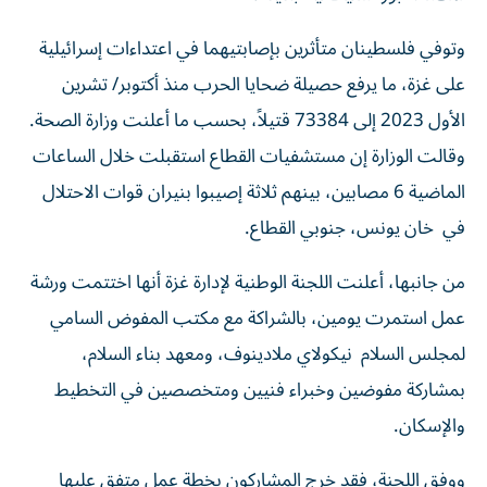
وتوفي فلسطينان متأثرين بإصابتيهما في اعتداءات إسرائيلية
على غزة، ما يرفع حصيلة ضحايا الحرب منذ أكتوبر/ تشرين
الأول 2023 إلى 73384 قتيلاً، بحسب ما أعلنت وزارة الصحة.
وقالت الوزارة إن مستشفيات القطاع استقبلت خلال الساعات
الماضية 6 مصابين، بينهم ثلاثة إصيبوا بنيران قوات الاحتلال
في خان يونس، جنوبي القطاع.
من جانبها، أعلنت اللجنة الوطنية لإدارة غزة أنها اختتمت ورشة
عمل استمرت يومين، بالشراكة مع مكتب المفوض السامي
لمجلس السلام نيكولاي ملادينوف، ومعهد بناء السلام،
بمشاركة مفوضين وخبراء فنيين ومتخصصين في التخطيط
والإسكان.
ووفق اللجنة، فقد خرج المشاركون بخطة عمل متفق عليها