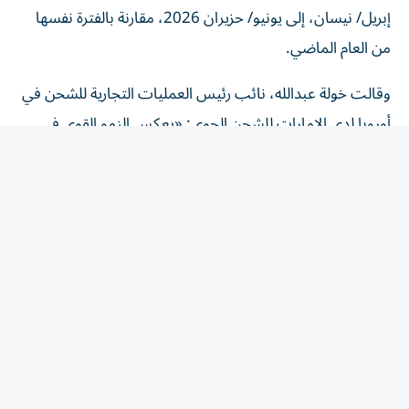
إبريل/ نيسان، إلى يونيو/ حزيران 2026، مقارنة بالفترة نفسها
من العام الماضي.
وقالت خولة عبدالله، نائب رئيس العمليات التجارية للشحن في
أوروبا لدى الإمارات للشحن الجوي: «يعكس النمو القوي في
الصادرات البريطانية الأهمية المتزايدة لشبكات الخدمات
اللوجستية السريعة والموثوقة والمترابطة عالمياً في دعم حركة
التجارة الدولية. وتضطلع الإمارات للشحن الجوي بدور محوري
في ربط الشركات في المملكة المتحدة وأوروبا بالأسواق سريعة
النمو في الشرق الأوسط وآسيا وإفريقيا وأستراليا، بما يوفر
وصولاً سلساً إلى العملاء حول العالم».
وأضافت: «من خلال ربط مراكز الإنتاج الإقليمية في المملكة
المتحدة مباشرة بشبكتنا العالمية المتنامية عبر مركز عملياتنا
في دبي، إلى جانب حلولنا المتخصصة للشحن، نواصل تعزيز