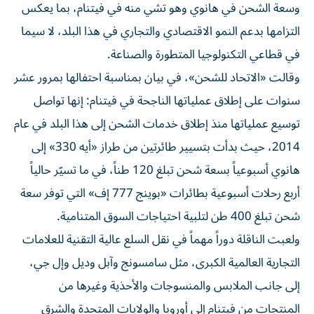
وسعة الشحن في هانوي وهو تشي منه في فيتنام، بما يعكس
التزامها بدعم النمو الاقتصادي والتجاري في هذا البلد، لا سيما
في قطاعي التكنولوجيا المتطورة والصناعة.
وقالت «الاتحاد للشحن»، في بيان بمناسبة احتفالها بمرور عشر
سنوات على إطلاق عملياتها الناجحة في فيتنام: إنها تواصل
توسيع عملياتها منذ إطلاق خدمات الشحن إلى هذا البلد في عام
2014، حيث بدأت بتسيير طائرتين من طراز «أيه 330» إلى
هانوي أسبوعياً بسعة شحن تبلغ 120 طناً، في ما تسيّر حالياً
أربع رحلات أسبوعية بطائرات «بوينج 777 إف» التي توفر سعة
شحن تبلغ 400 طن لتلبية احتياجات السوق المتنامية.
ولعبت الناقلة دوراً مهماً في نقل السلع عالية التقنية للعلامات
التجارية العالمية الكبرى، مثل سامسونج وآبل وديل وإل جي،
إلى جانب الملابس والمنسوجات والأحذية وغيرها من
المنتجات من فيتنام إلى أوروبا والولايات المتحدة والشرق