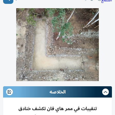
استمع
الخلاصه
تنقيبات في ممر هاي فان تكشف خنادق