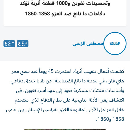
وتحصينات نغوين و1000 قطعة أثرية تؤكد
دفاعات دا نانغ ضد الغزو 1858-1860
مصطفى الزعبي
كشفت أعمال تنقيب أثرية، استمرت 45 يوماً عند سفح ممر
هاي فان، في مدينة دا نانغ الفيتنامية، عن بقايا خندق دفاعي
وأساسات منشآت عسكرية تعود إلى عهد أسرة نغوين، في
اكتشاف يعزز الأدلة التاريخية على نظام الدفاع الذي استخدم
خلال المراحل الأولى لمقاومة الغزو الفرنسي الإسباني بين عامي
1858 و1860.