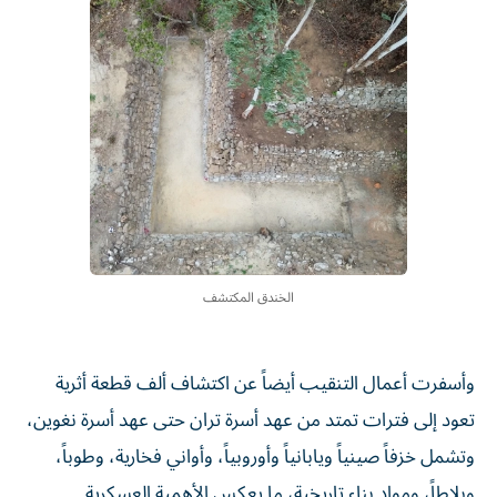
الخندق المكتشف
وأسفرت أعمال التنقيب أيضاً عن اكتشاف ألف قطعة أثرية
تعود إلى فترات تمتد من عهد أسرة تران حتى عهد أسرة نغوين،
وتشمل خزفاً صينياً ويابانياً وأوروبياً، وأواني فخارية، وطوباً،
وبلاطاً، ومواد بناء تاريخية، ما يعكس الأهمية العسكرية