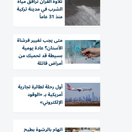
تلاوة القرآن ترافق مياه
الشرب في مدينة تركية
منذ 31 عاماً
متى يجب تغيير فرشاة
الأسنان؟ عادة يومية
بسيطة قد تحميك من
أمراض قاتلة
أول رحلة لطائرة تجارية
أمريكية بـ «الوقود
الإلكتروني»
اتهام بالرشوة يطيح