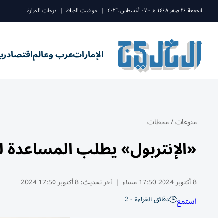
الجمعة ٢٤ صفر ١٤٤٨ ه - ٠٧ أغسطس ٢٠٢٦
|
مواقيت الصلاة
|
درجات الحرارة
الإمارات
عرب وعالم
اقتصاد
ري
منوعات
/
محطات
«الإنتربول» يطلب المساعدة لحل 
8 أكتوبر 2024 17:50 مساء
|
آخر تحديث:
8 أكتوبر 17:50 2024
دقائق القراءة - 2
استمع