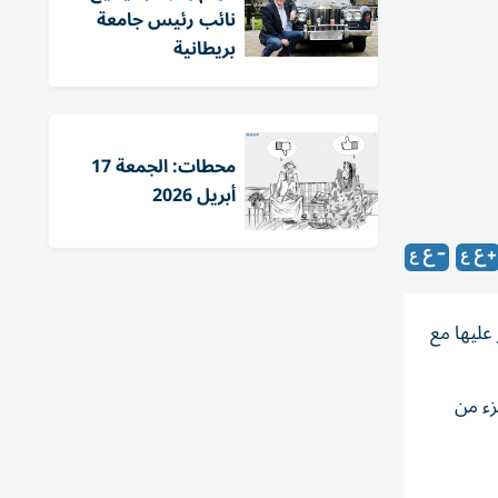
نائب رئيس جامعة
بريطانية
محطات: الجمعة 17
أبريل 2026
لهوية تم العثور عليها مع
 حلها كجزء من