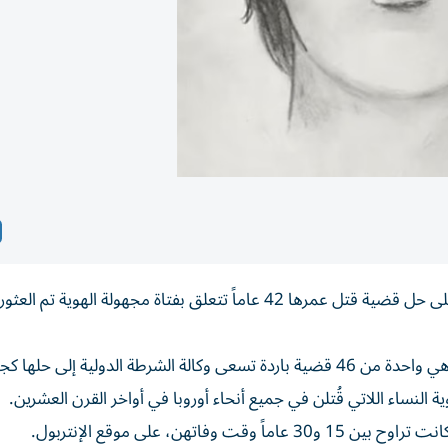
طلبت الشرطة الدولية (الإنتربول) من الفرنسيين المساعدة على حل قضية قتل عمرها 42 عاماً تتعلق بفتاة مجهولة ا
ويعتقد أن الفتاة التي تراوح عمرها بين 16 و23 عاماً حينها، هي واحدة من 46 قضية باردة تسعى وكالة الشرطة الدولية إلى
نساء اللاتي قُتلن في جميع أنحاء أوروبا في أواخر القرن العشرين.
هن، على موقع الإنتربول.