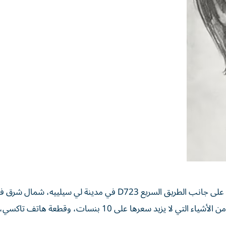
ولم يتم التعرف إلى هوية الفتاة محور القضية، التي عُثر عليها على جانب الطريق السريع D723 في مدينة لي 
العثور عليها في 25 نوفمبر/ تشرين الثاني 1982، مع القليل من الأشياء التي لا يزيد سعرها على 10 بنسات، وقط