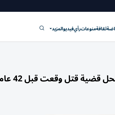
اضة
ثقافة
منوعات
رأي
فيديو
المزيد
قضية قتل وقعت قبل 42 عاماً