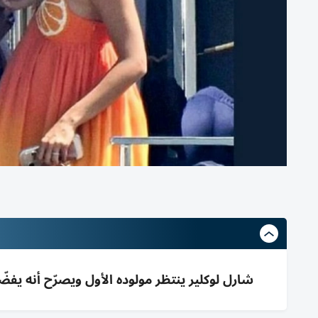
شارل لوكلير ينتظر مولوده الأول ويصرّح أنه يفضّل لابنه مهنة غير الفورم