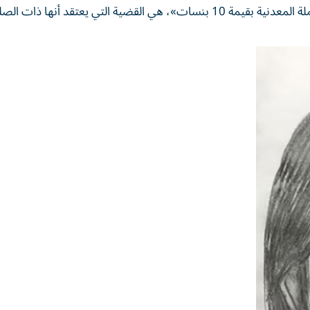
القضية FR07، والتي تعرفها الإنتربول باسم «الفتاة ذات العملة المعدنية بقيمة 10 بنسات»، هي القضية التي يعتقد أ