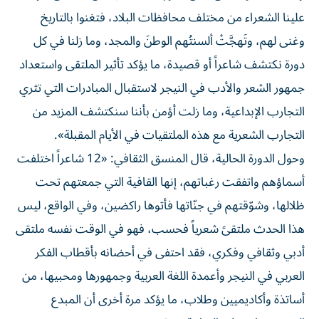
علينا الشعراء من مختلف محافظات البلاد، فتغنوا بالتاريخ
وغنى لهم، وتَهجَّتْ ألسنتُهم الوطنَ والمجد، وما زلنا في كل
دورة نكتشف شاعراً أو قصيدة، ما يؤكد تأثير الملتقى واستعداد
جمهور الشعر والأدب في النيجر لاستقبال المبادرات التي تثري
التجارب الإبداعية، وما زلت أؤمن بأننا سنكتشف المزيد من
التجارب الشعرية مع هذه الملتقيات في الأيام المقبلة».
وحول الدورة الحالية، قال المنسق الثقافي: «12 شاعراً اختلفت
أسماؤهم واتفقت رغباتهم، إنها القافية التي جمعتهم تحت
ظلالها، وشوّقتهم في جنّاتها فأتوها راكضين، وفي الواقع، ليس
هذا الحدث ملتقىً شعرياً فحسب، فهو في الوقت نفسه ملتقى
أدبي وثقافي وفكري، فقد احتفى في أحضانه بأقطاب الفكر
العربي في النيجر وأعمدة اللغة العربية وجمهورها ومحبيها، من
أساتذة وأكاديميين وطلاب، ما يؤكد مرة أخرى أن المبدع