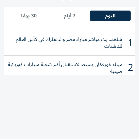
اليوم
7 أيام
30 يومًا
1
شاهد.. بث مباشر مباراة مصر والدنمارك في كأس العالم
للناشئات
2
ميناء خورفكان يستعد لاستقبال أكبر شحنة سيارات كهربائية
صينية
3
الإمارات تسلّم مطلوباً دولياً لإيرلندا.. وبيان مشترك: لا ملاذ
آمناً للجريمة المنظمة
4
ترامب يعتزم وقف حرب إيران بشرط واحد
5
سعر الذهب في مصر اليوم الأحد 9 أغسطس 2026.. كم
قيمة عيار 18؟