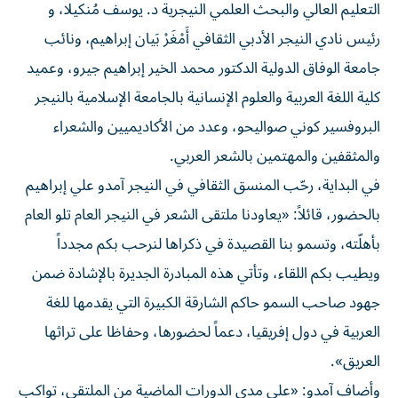
التعليم العالي والبحث العلمي النيجرية د. يوسف مُنكيلا، و
رئيس نادي النيجر الأدبي الثقافي أَمْغَرْ بَيان إبراهيم، ونائب
جامعة الوفاق الدولية الدكتور محمد الخير إبراهيم جيرو، وعميد
كلية اللغة العربية والعلوم الإنسانية بالجامعة الإسلامية بالنيجر
البروفسير كوني صواليحو، وعدد من الأكاديميين والشعراء
والمثقفين والمهتمين بالشعر العربي.
في البداية، رحّب المنسق الثقافي في النيجر آمدو علي إبراهيم
بالحضور، قائلاً: «يعاودنا ملتقى الشعر في النيجر العام تلو العام
بأهلّته، وتسمو بنا القصيدة في ذكراها لنرحب بكم مجدداً
ويطيب بكم اللقاء، وتأتي هذه المبادرة الجديرة بالإشادة ضمن
جهود صاحب السمو حاكم الشارقة الكبيرة التي يقدمها للغة
العربية في دول إفريقيا، دعماً لحضورها، وحفاظا على تراثها
العريق».
وأضاف آمدو: «على مدى الدورات الماضية من الملتقى، تواكب