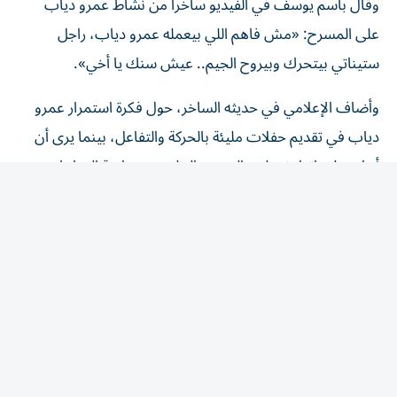
على المسرح: «مش فاهم اللي بيعمله عمرو دياب، راجل
ستيناتي بيتحرك وبيروح الجيم.. عيش سنك يا أخي».
وأضاف الإعلامي في حديثه الساخر، حول فكرة استمرار عمرو
دياب في تقديم حفلات مليئة بالحركة والتفاعل، بينما يرى أن
أبناء جيله باتوا يفضلون الهدوء والجلوس ومتابعة المباريات.
«شاهد الأهلي وفاركو»
وواصل باسم يوسف سخريته قائلاً: «خد فولتارين بكميات،
والبس بيجاما، اقعد معانا على القهوة واتفرج على ماتش
الأهلي وفاركو».
واستكمل مداعبته لعمرو دياب: «كنا بنكبر وبنسمعك، بطلنا
تنطيط وأنت مكمل يا عمرو، مش ممكن كده.. عيش سنك».