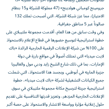
صالونات التجميل بإضافة 62 صالوناً آخراً تابعاً لشركة «ذا
جرومينج كومباني هولدينج» (47 مملوكة للشركة و15 بنظام
الامتياز)، مما عزز شبكة الشركة، التي أصبحت تملك 132
صالوناً عبر 5 مناطق جغرافية.
وفي وقت سابق من هذا العام، أقدمت مجموعة ملتيبلاي على
خطوة استراتيجية لتوسيع حضورها في قطاع الإعلام بالاستحواذ
على 100% من شركة الإعلانات الرقمية الخارجية الرائدة «باك
لايت ميديا» التي تمتلك أصولاً في مواقع بارزة في دولة
الإمارات، بما في ذلك شارع الشيخ زايد ودبي مول والغاليريا
جزيرة الماريه في أبوظبي. ويجسد هذا الاستحواذ، التي شملت
جميع الكيانات التشغيلية لشركة «باك لايت ميديا»، خطوة
استراتيجية جريئة لترسيخ مكانة مجموعة ملتيبلاي في سوق
الإعلانات الخارجية المزدهر، وتعزيز قدرتها التنافسية على تقديم
حلول إعلانية مؤثرة وواسعة الانتشار والاستحواذ على حصة أكبر