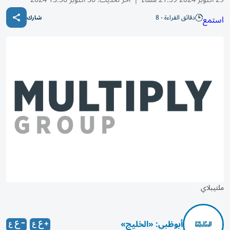
دقائق القراءة - 8
استمع
شارك
ملتيبلاي
أبوظبي: «الخليج»