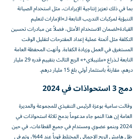
بما في ذلك تعزيز إنتاجية الإيرادات، مثل استخدام الصيانة
التنبؤية لمركبات التدريب التابعة لـ»الإمارات لتعليم
القيادة«لضمان الاستخدام الأمثل، فضلاً عن مبادرات تحسين
التكلفة مثل أتمتة عملية إعداد المقترحات لتقليل الوقت
المستغرق في العمل وزيادة الكفاءة. وأنهت المحفظة العامة
التابعة لـذراع «ملتيبلاي+» الربع الثالث بتقييم قدره 29 مليار
درهم، مقارنةً باستثمار أولي بلغ 15 مليار درهم.
دمج 3 استحواذات في 2024
وقالت سامية بوعزة الرئيس التنفيذي للمجموعة والمديرة
العامة إن هذا النمو جاء مدعوماً بدمج ثلاثة استحواذات في
2024 وبنمو عضوي ومستدام في جميع القطاعات، في حين
ظل هامش الربح الإجمالي المختلط قوياً عند 44%، وتم في