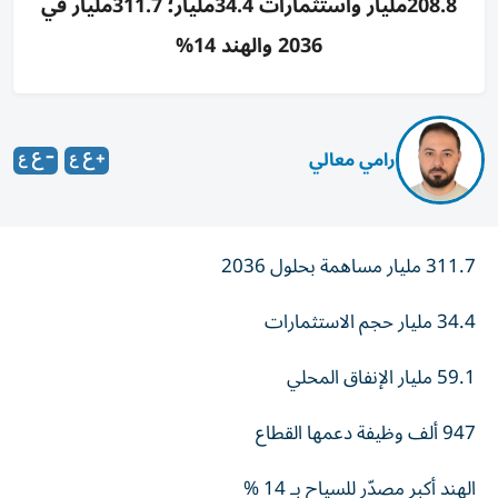
208.8مليار واستثمارات 34.4مليار؛ 311.7مليار في
2036 والهند 14%
رامي معالي
311.7 مليار مساهمة بحلول 2036
34.4 مليار حجم الاستثمارات
59.1 مليار الإنفاق المحلي
947 ألف وظيفة دعمها القطاع
الهند أكبر مصدّر للسياح بـ 14 ‎%‎