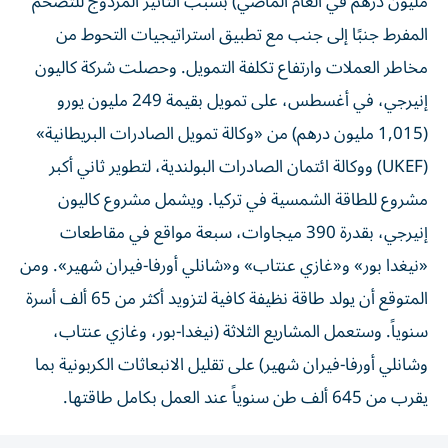
مليون درهم في العام الماضي) بسبب التأثير المزدوج للتضخم
المفرط جنبًا إلى جنب مع تطبيق استراتيجيات التحوط من
مخاطر العملات وارتفاع تكلفة التمويل. وحصلت شركة كاليون
إنيرجي، في أغسطس، على تمويل بقيمة 249 مليون يورو
(1,015 مليون درهم) من «وكالة تمويل الصادرات البريطانية»
(UKEF) ووكالة ائتمان الصادرات البولندية، لتطوير ثاني أكبر
مشروع للطاقة الشمسية في تركيا. ويشمل مشروع كاليون
إنيرجي، بقدرة 390 ميجاوات، سبعة مواقع في مقاطعات
«نيغدا بور» و«غازي عنتاب» و«شانلي أورفا-فيران شهير». ومن
المتوقع أن يولد طاقة نظيفة كافية لتزويد أكثر من 65 ألف أسرة
سنوياً. وستعمل المشاريع الثلاثة (نيغدا-بور، وغازي عنتاب،
وشانلي أورفا-فيران شهير) على تقليل الانبعاثات الكربونية بما
يقرب من 645 ألف طن سنوياً عند العمل بكامل طاقتها.