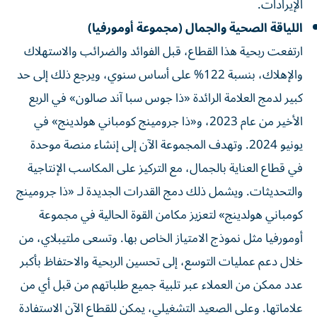
الإيرادات.
اللياقة الصحية والجمال (مجموعة أومورفيا)
ارتفعت ربحية هذا القطاع، قبل الفوائد والضرائب والاستهلاك
والإهلاك، بنسبة 122% على أساس سنوي، ويرجع ذلك إلى حد
كبير لدمج العلامة الرائدة «ذا جوس سبا آند صالون» في الربع
الأخير من عام 2023، و«ذا جرومينج كومباني هولدينج» في
يونيو 2024. وتهدف المجموعة الآن إلى إنشاء منصة موحدة
في قطاع العناية بالجمال، مع التركيز على المكاسب الإنتاجية
والتحديثات. ويشمل ذلك دمج القدرات الجديدة لـ «ذا جرومينج
كومباني هولدينج» لتعزيز مكامن القوة الحالية في مجموعة
أومورفيا مثل نموذج الامتياز الخاص بها. وتسعى ملتيبلاي، من
خلال دعم عمليات التوسع، إلى تحسين الربحية والاحتفاظ بأكبر
عدد ممكن من العملاء عبر تلبية جميع طلباتهم من قبل أي من
علاماتها. وعلى الصعيد التشغيلي، يمكن للقطاع الآن الاستفادة