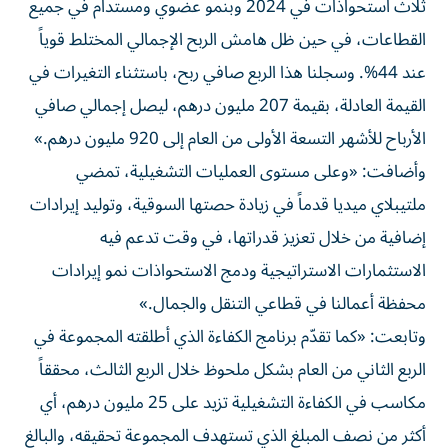
ثلاث استحواذات في 2024 وبنمو عضوي ومستدام في جميع
القطاعات، في حين ظل هامش الربح الإجمالي المختلط قوياً
عند 44%. وسجلنا هذا الربع صافي ربح، باستثناء التغيرات في
القيمة العادلة، بقيمة 207 مليون درهم، ليصل إجمالي صافي
الأرباح للأشهر التسعة الأولى من العام إلى 920 مليون درهم.»
وأضافت: «وعلى مستوى العمليات التشغيلية، تمضي
ملتيبلاي ميديا قدماً في زيادة حصتها السوقية، وتوليد إيرادات
إضافية من خلال تعزيز قدراتها، في وقت تدعم فيه
الاستثمارات الاستراتيجية ودمج الاستحواذات نمو إيرادات
محفظة أعمالنا في قطاعي التنقل والجمال.»
وتابعت: «كما تقدّم برنامج الكفاءة الذي أطلقته المجموعة في
الربع الثاني من العام بشكل ملحوظ خلال الربع الثالث، محققاً
مكاسب في الكفاءة التشغيلية تزيد على 25 مليون درهم، أي
أكثر من نصف المبلغ الذي تستهدف المجموعة تحقيقه، والبالغ