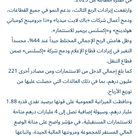
في الفترة المقابلة من 2023.
وارتفعت إيرادات الربع الثالث، بدعم النمو في جميع القطاعات،
ودمج أعمال شركات «باك لايت ميديا» و«ذا جرومينج كومباني
هولدينج» و«إكسلنس بريمير للاستثمار».
وظل هامش الربح الإجمالي المختلط جيداً عند 44%، مجسداً
التغير في إيرادات قطاع الإعلام ودمج شركة «إكسلنس» ضمن
قطاع التنقل.
كما بلغ إجمالي الدخل من الاستثمارات ومن مصادر أخرى 221
مليون درهم، بما في ذلك العائدات التي حصلت عليها من
توزيع الأرباح.
وحافظت الميزانية العمومية على قوتها برصيد نقدي قدره 1.88
مليار درهم، وسيولة إضافية تصل إلى 4 مليارات درهم متاحة
للاستثمارات المستقبلية، في مؤشر واضح على متانة الوضع
المالي المستقر للمجموعة ومرونتها المالية الجيدة، واتباعها