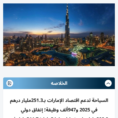
الخلاصه
السياحة تدعم اقتصاد الإمارات بـ251.3مليار درهم
في 2025 و947ألف وظيفة؛ إنفاق دولي