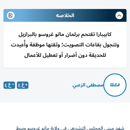
الخلاصه
كابيبارا تقتحم برلمان ماتو غروسو بالبرازيل
وتتجول بقاعات التصويت؛ وثقتها موظفة وأُعيدت
للحديقة دون أضرار أو تعطيل للأعمال
مصطفى الزعبي
شهد مبنى المجلس التشريعي في ولاية ماتو غروسو وسط