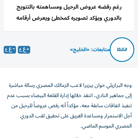
رغم رفضه عروض الرحيل ومساهمته بالتتويج
بالدوري ويؤكد تصويره كمخطئ ويعرض أرقامه
متابعات: «الخليج»
وجه البرازيلي خوان بيزيرا لاعب الزمالك المصري رسالة مباشرة
إلى جماهير النادي، انتقد خلالها إدارة القلعة البيضاء بسبب عدم
تنفيذ اتفاقات سابقة معه، مؤكداً أنه رفض عروضاً للرحيل من
أجل الاستمرار ومساعدة الفريق على تحقيق لقب الدوري
المصري الموسم الماضي.
ونشر بيزيرا، 22 عاماً، خطاباً عبر حساباته، أوضح خلاله أنه قرر