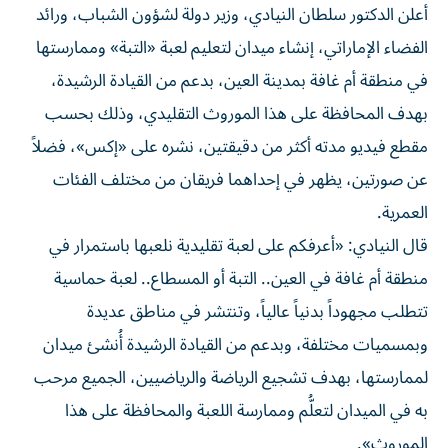
أعلن الدكتور سلطان النيادي، وزير دولة لشؤون الشباب، ورائد
الفضاء الإماراتي، إنشاء ميدان لتعليم لعبة «التبة» وممارستها
في منطقة أم غافة بمدينة العين، بدعم من القيادة الرشيدة،
بهدف المحافظة على هذا الموروث التقليدي، وذلك بحسب
مقطع فيديو مدته أكثر من دقيقتين، نشره على «إكس»، فضلاً
عن صورتين، يظهر في إحداهما فريقان من مختلف الفئات
العمرية.
قال النيادي: «أعرفكم على لعبة تقليدية نلعبها باستمرار في
منطقة أم غافة في العين.. التبة أو المسطاع.. لعبة حماسية
تتطلب مجهوداً بدنياً عالياً، وتنتشر في مناطق عديدة
وبمسميات مختلفة، وبدعم من القيادة الرشيدة أُنشئ ميدان
لممارستها، بهدف تشجيع الرياضة والرياضيين، الجميع مرحب
به في الميدان لتعلُّم وممارسة اللعبة والمحافظة على هذا
الموروث».