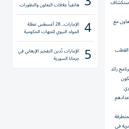
3
 واستكشاف
هاتفياً علاقات التعاون والتطورات
الإقليمية والدولية
4
عاون مع
الإمارات.. 28 أغسطس عطلة
المولد النبوي للجهات الحكومية
الاتحادية و «الخاص»
5
ي القطب
الإمارات تُدين التفجير الإرهابي في
جرمانا السورية
نامج رائد
تكون
البلغاري
ين يتمّ إعدادهم
لمتطرفة
حرية في