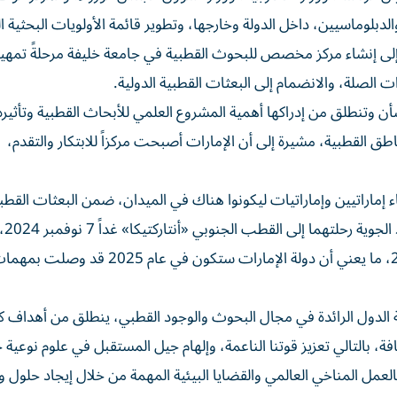
والدبلوماسيين، داخل الدولة وخارجها، وتطوير قائمة الأولويات البحثية ا
 إلى إنشاء مركز مخصص للبحوث القطبية في جامعة خليفة مرحلةً تمهيدي
ت الصلة، والانضمام إلى البعثات القطبية الدولية.
ن وتنطلق من إدراكها أهمية المشروع العلمي للأبحاث القطبية وتأثيره
ق القطبية، مشيرة إلى أن الإمارات أصبحت مركزاً للابتكار والتقدم،
ماراتيين وإماراتيات ليكونوا هناك في الميدان، ضمن البعثات القطب
الدولية، و
هناك بعثة إلى القطب الشمالي «الأركتيك» في صيف 2025، ما يعني أن دولة الإمارات ستكون
ة الدول الرائدة في مجال البحوث والوجود القطبي، ينطلق من أهداف كب
افة، بالتالي تعزيز قوتنا الناعمة، وإلهام جيل المستقبل في علوم نوعية 
ت بالعمل المناخي العالمي والقضايا البيئية المهمة من خلال إيجاد حلول