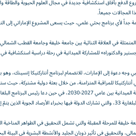
شروع الدفع بآفاق استكشافية جديدة في مجال العلوم الحيوية والطاقة
 المجالات جميعاً.
مة جداً لأي برنامج بحثي علمي، حيث يسعى المشروع الإماراتي إلى الت
المتمثلة في العلاقة الثنائية بين جامعة خليفة وجامعة القطب الشمالي
اجستير والدكتوراه» للمشاركة الميدانية في رحلة دراسية استكشافية ف
وجه دعوة إلى الإمارات، للانضمام لبرنامج أنتاركتيكا إنسينك، وهو بر
في أنتاركتيكا للمراقبة المتزامنة، من خلال بعثة دولية مشتركة، حيث س
المرحلة التحضيرية للبرنامج بين عامي 2024-2026، والمرحلة الميدانية بين عامي 2027-2030، في حين دعا رئيس البرنامج 
القطبي، دولة الإمارات، للانضمام إلى بعثة القطب الجنوبي البلغارية 33، والتي تشارك الدولة فيها بخبراء الأرصاد الجوية الذ
 خليفة للمرحلة المقبلة والتي تشمل التحقيق في الظواهر المناخية ا
لي، والتحقيق في تأثير ذوبان الجليد والأنشطة البشرية في البيئة الب