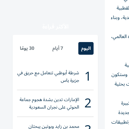
لقطبية
ة، وبناء
الأكثر قراءة
 العالمي،
اليوم
7 أيام
30 يومًا
ية
1
شرطة أبوظبي تتعامل مع حريق في
بالفعل سيبدأ اثنان من المواطنين من مركز الأرصاد الجوية رحلتهما إلى القطب الجنوبي «أنتاركتيكا» غداً 7 نوفمبر 2024، وستكون
جزيرة ياس
 في عام 2025 قد وصلت بمهمات بحثية
2
الإمارات تدين بشدة هجوم جماعة
يرة
الحوثي على نجران السعودية
جديدة
 وتطبيقات
محمد بن زايد وبوتين يبحثان