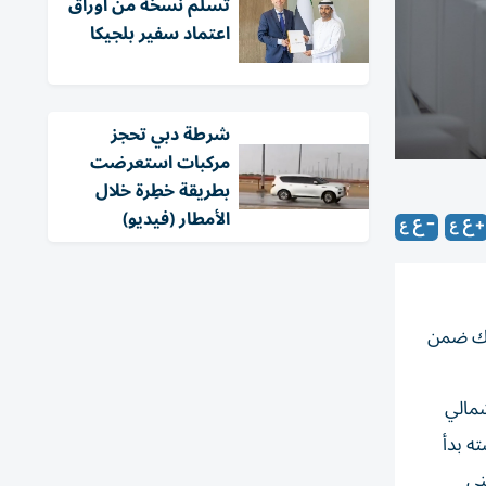
تسلّم نسخة من أوراق
اعتماد سفير بلجيكا
شرطة دبي تحجز
مركبات استعرضت
بطريقة خطِرة خلال
الأمطار (فيديو)
ذلك ضمن
شمالي
ه بدأ
ني