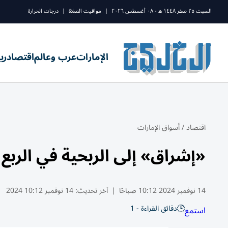
السبت ٢٥ صفر ١٤٤٨ ه - ٠٨ أغسطس ٢٠٢٦
|
مواقيت الصلاة
|
درجات الحرارة
الإمارات
عرب وعالم
اقتصاد
ري
اقتصاد
/
أسواق الإمارات
«إشراق» إلى الربحية في الربع الثالث بـ6.7
14 نوفمبر 2024 10:12 صباحًا
|
آخر تحديث:
14 نوفمبر 10:12 2024
دقائق القراءة - 1
استمع