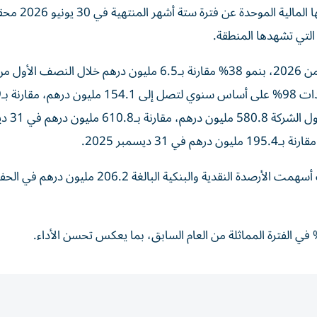
أعلنت شركة «دريك آند سكل إنترناشيونال»، الجمع
 التي تشهدها المنطقة.
وبلغ صافي أرباح الشركة 9 ملايين درهم خلال النصف الأول من 2026، بنمو 38% مقارنة بـ6.5 مليون درهم خلال الن
2025، ب
مليون درهم خلال الفترة ذاتها من
وحافظت المجموعة على مركز مالي متين خلال الفترة، حيث أسهمت الأرصدة النقدية والبنكية البالغة