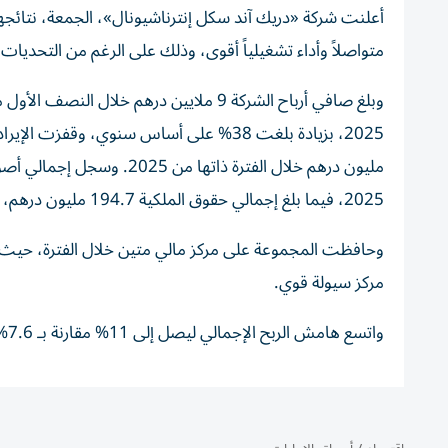
متواصلاً وأداء تشغيلياً أقوى، وذلك على الرغم من التحديات
2025، فيما بلغ إجمالي حقوق الملكية 194.7 مليون درهم، مقارنة بـ195.4 مليون درهم في 31 ديسمبر 2025.
مركز سيولة قوي.
واتسع هامش الربح الإجمالي ليصل إلى 11% مقارنة بـ 7.6% في الفترة المماثلة من العام السابق، بما يعكس تحسن الأداء.