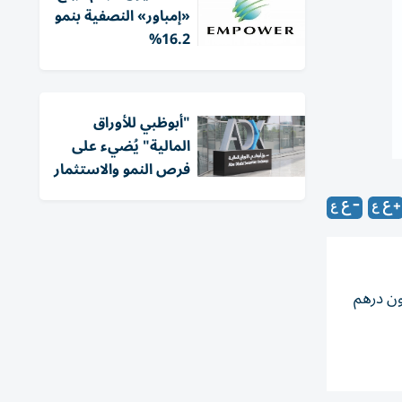
«إمباور» النصفية بنمو
16.2%
"أبوظبي للأوراق
المالية" يُضيء على
فرص النمو والاستثمار
ع الثالث من العام الجاري بقيمة 6.7 مليون درهم مقارنة مع خسائر بلغت 83.34 مليون درهم