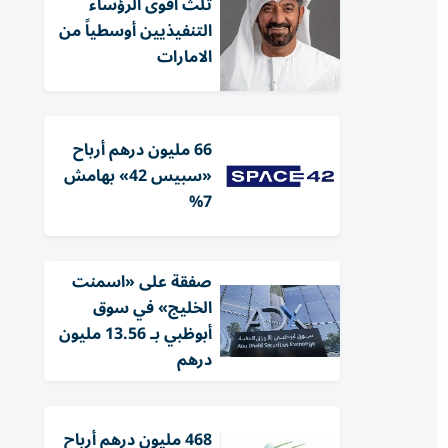
ثلث أقوى الرؤساء
التنفيذيين أوسطياً من
الامارات
66 مليون درهم أرباح
«سبيس 42» بهامش
7%
صفقة على «اسمنت
الخليج» في سوق
أبوظبي بـ 13.56 مليون
درهم
468 مليون درهم أرباح