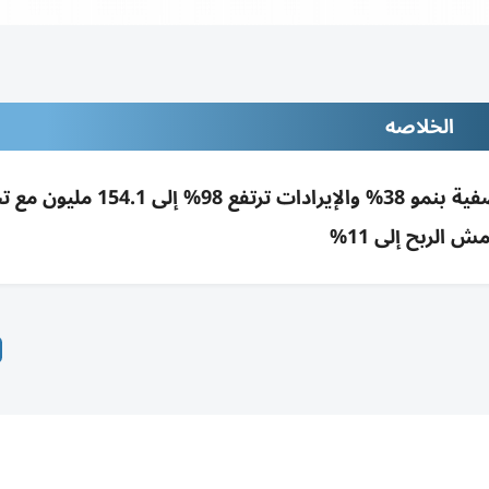
الخلاصه
«دريك آند سكل» تحقق 9 ملايين درهم أرباحاً نصفية بنمو 38% والإيرادات تر
ش الربح إلى 11%