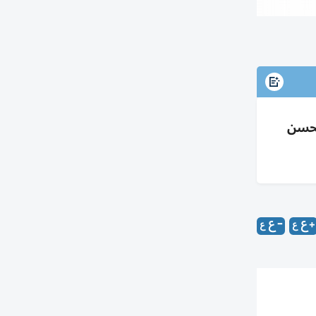
تفع 98% إلى 154.1 مليون مع تحسن