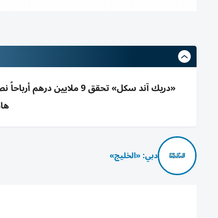
هام
دبي: «الخليج»