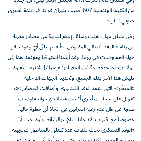
وفي السياق ذاته، ذكرت إذاعة الجيش الإسرائيلي، أن«جندياً
من الكتيبة الهندسية 607 أصيب بنيران قواتنا في بلدة الطيري
جنوبي ​لبنان​».
وفي سياق مواز، نقلت وسائل إعلام لبنانية عن مصادر مقربة
من ​رئاسة الوفد اللبناني​ المفاوض، «أنه لم يتلقّ أيّ وعود خلال
جولة المفاوضات في روما، وقد أَبلغنا استياءَنا وموقفنا هذا إلى
الولايات المتحدة». وقالت المصادر: «​إسرائيل​ لا تريد التفاوض
فليكن هذا الأمر بعلم الجميع، وتحديداً الجهات الداخلية
«المنظّرة» التي تنتقد الوفد اللبناني». وأضافت المصادر: «لا
تعويل على مسارات أخرى أثبتت هشاشتها، والمفاوضات
صعبة في ظل عدم رغبة إسرائيل في اتخاذ أي خطوة حالياً،
خصوصاً مع اقتراب الانتخابات الإسرائيلية». وأوضحت أنّ
«الوفد العسكري بحث ملفات عدة تتعلق بالمناطق التجريبية،
وترسيم الحدود، لكنه لم يتلقّ حتى وعوداً بشأنها، ونحن نثق