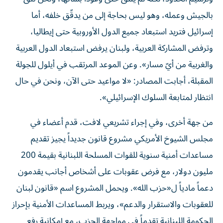
بالجيش وعمله، وهو ليس بحاجة إلى من يدقّق خلفه، أما
إسرائيل فتريد استبعاد جميع الدول الأوروبية حتى إيطاليا،
وترفض المشاركة العربية، ولبنان يرفض استبعاد الدول العربية
والغربية من أيّ مسار». وعن الموعد المرتقب في أيلول للجولة
المقبلة، أجابت المصادر: «لا مواعيد حتى الآن، ونحن في حال
انتظار لمتابعة السلوك الإسرائيلي».
من جهة أخرى، وفي إجراء تشريعي لافت، قدم أعضاء في
مجلس الشيوخ الأمريكي مشروع قانون جديداً يجيز تقديم
مساعدات أمنية سنوية للقوات المسلحة اللبنانية بقيمة 200
مليون دولار، مع فرض عقوبات على أشخاص أجانب يقدمون
دعماً مادياً ل«حزب الله». ويحمل المشروع اسم «قانون لبنان
للعقوبات والاستقرار والدعم»، ويربط المساعدات الأمنية بإحراز
الحكومة اللبنانية تقدماً في مواجهة الحزب، مع إمكانية رفع