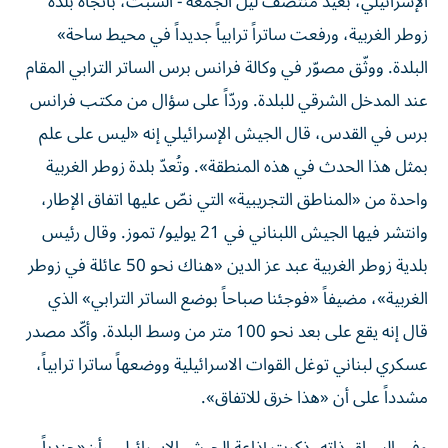
الإسرائيلي، بُعيد منتصف ليل الجمعة - السبت، باتجاه بلدة
زوطر الغربية، ورفعت ساتراً ترابياً جديداً في محيط ساحة»
البلدة. ووثّق مصوّر في وكالة فرانس برس الساتر الترابي المقام
عند المدخل الشرقي للبلدة. وردّاً على سؤال من مكتب فرانس
برس في القدس، قال الجيش الإسرائيلي إنه «ليس على علم
بمثل هذا الحدث في هذه المنطقة». وتُعدّ بلدة زوطر الغربية
واحدة من «المناطق التجريبية» التي نصّ عليها اتفاق الإطار،
وانتشر فيها الجيش اللبناني في 21 يوليو/ تموز. وقال رئيس
بلدية زوطر الغربية عبد عز الدين «هناك نحو 50 عائلة في زوطر
الغربية»، مضيفاً «فوجئنا صباحاً بوضع الساتر الترابي» الذي
قال إنه يقع على بعد نحو 100 متر من وسط البلدة. وأكّد مصدر
عسكري لبناني توغل القوات الاسرائيلية ووضعهاً ساترا ترابياً،
مشدداً على أن «هذا خرق للاتفاق».