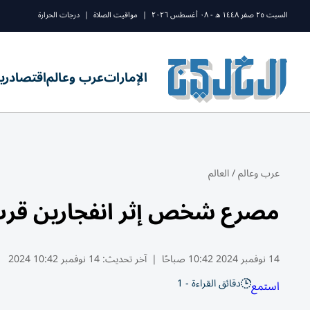
السبت ٢٥ صفر ١٤٤٨ ه - ٠٨ أغسطس ٢٠٢٦
|
مواقيت الصلاة
|
درجات الحرارة
الإمارات
عرب وعالم
اقتصاد
ري
عرب وعالم
/
العالم
مصرع شخص إثر انفجارين قرب ال
14 نوفمبر 2024 10:42 صباحًا
|
آخر تحديث:
14 نوفمبر 10:42 2024
دقائق القراءة - 1
استمع