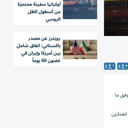
أوكرانيا سفينة محتجزة
من أسطول الظل
الروسي
‏رويترز عن مصدر
باكستاني: اتفاق شامل
بين أمريكا وإيران في
غضون 60 يوماً
وفق ما
انفجارين