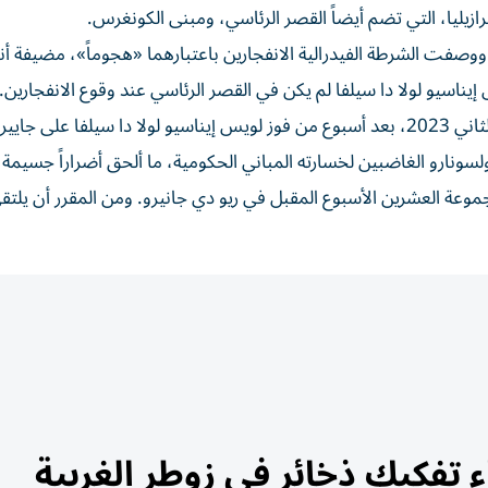
يليا، التي تضم أيضاً القصر الرئاسي، ومبنى الكونغرس.
ووصفت الشرطة الفيدرالية الانفجارين باعتبارهما «هجوماً»، مضيفة أ
ناسيو لولا دا سيلفا لم يكن في القصر الرئاسي عند وقوع الانفجارين.
وتعرضت مراكز السلطة في برازيليا لتمرد في 8 يناير/كانون الثاني 2023، بعد أسبوع من فوز لويس إيناسيو لولا دا سيلفا على جايير
لسونارو الغاضبين لخسارته المباني الحكومية، ما ألحق أضراراً جسيمة ب
جموعة العشرين الأسبوع المقبل في ريو دي جانيرو. ومن المقرر أن يلتقي