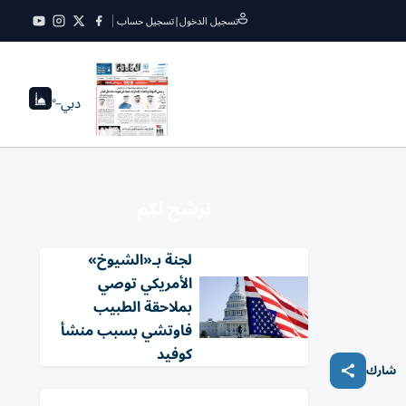
تسجيل الدخول
|
تسجيل حساب
دبي
--°
نرشح لكم
لجنة بـ«الشيوخ»
الأمريكي توصي
بملاحقة الطبيب
فاوتشي بسبب منشأ
كوفيد
شارك