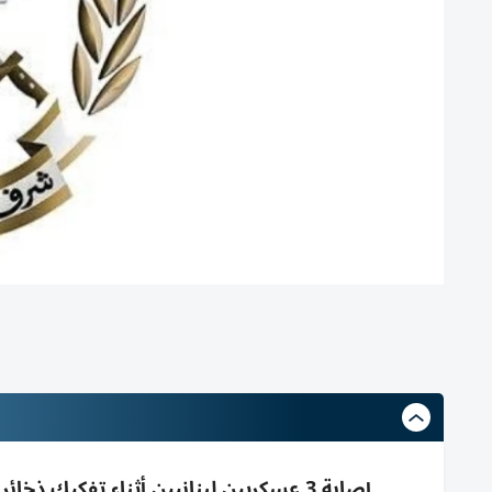
إصابة 3 عسكريين لبنانيين أثناء تفكيك 