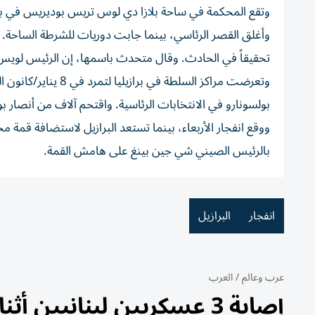
وتقع المحكمة في ساحة بلازا دي لوس تريس بوديريس في براز
وأغلق القصر الرئاسي، بينما جابت دوريات للشرطة الساحة. 
تحقيقاً في الحادث. وقال متحدث باسمها، إن الرئيس لويس إي
بولسونارو في الانتخابات الرئاسية. واقتحم آلاف من أنصار بو
ووقع انفجار الأربعاء، بينما تستعد البرازيل لاستضافة قمة م
بالرئيس الصيني شي جين بينغ على هامش القمة.
انفجار
البرازيل
عرب وعالم
/
العرب
إصابة 3 عسكريين لبنانيين أثناء تفكيك ذخائر في زوطر الغربية