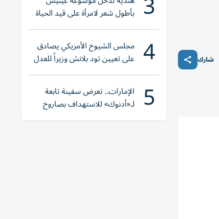
3
هندية تدخل موسوعة غينيس
بأطول شعر لامرأة على قيد الحياة
4
مجلس الشيوخ الأمريكي يصادق
على تعيين تود بلانش وزيراً للعدل
شارك
5
الإمارات.. تعرض سفينة تابعة
لـ«أدنوك» للاستهداف بصاروخ
أثناء عبورها «هرمز»