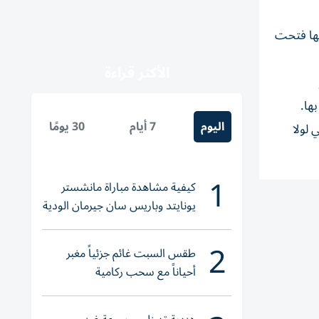
نها فتحت
الأكثر قراءة
ها.
اليوم
7 أيام
30 يومًا
 لولا
1
كيفية مشاهدة مباراة مانشستر
يونايتد وباريس سان جيرمان الودية
والقنوات الناقلة
2
طقس السبت غائم جزئياً مغبر
أحياناً مع سحب ركامية