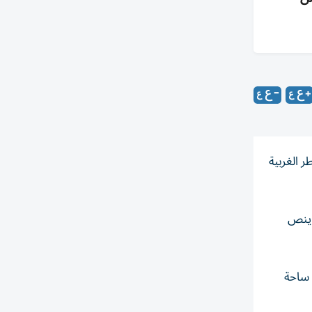
 الغربية
ل ينص
ب ساحة