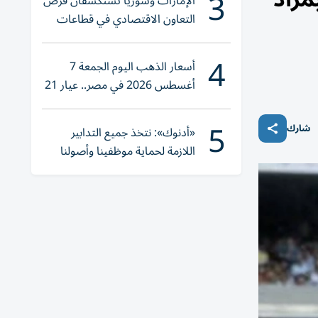
3
الإمارات وسوريا تستكشفان فرص
التعاون الاقتصادي في قطاعات
حيوية
4
أسعار الذهب اليوم الجمعة 7
أغسطس 2026 في مصر.. عيار 21
يقترب من هذا الرقم
5
شارك
«أدنوك»: نتخذ جميع التدابير
اللازمة لحماية موظفينا وأصولنا
وعملياتنا