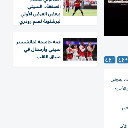
الصفقة.. السيتي
يرفض العرض الأولي
لبرشلونة لضم رودري
قمة حاسمة لمانشستر
سيتي وأرسنال في
سباق اللقب
 احتفال النادي بمرور 125 عاماً على تأسيسه، بعرض
الأسود،
في
لأمر