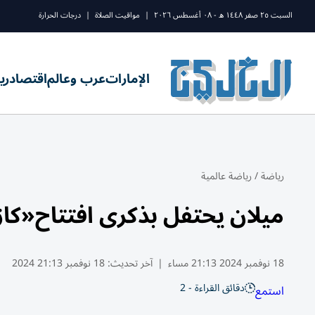
السبت ٢٥ صفر ١٤٤٨ ه - ٠٨ أغسطس ٢٠٢٦
|
مواقيت الصلاة
|
درجات الحرارة
الإمارات
عرب وعالم
اقتصاد
ري
رياضة
/
رياضة عالمية
ميلان يحتفل بذكرى افتتاح«كاز
18 نوفمبر 2024 21:13 مساء
|
آخر تحديث:
18 نوفمبر 21:13 2024
دقائق القراءة - 2
استمع