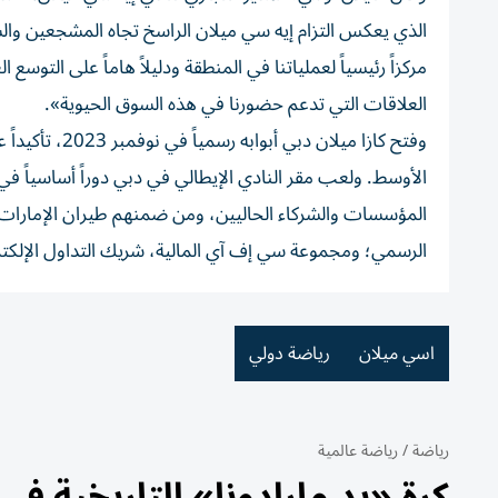
الذي يعكس التزام إيه سي ميلان الراسخ تجاه المشجعين والش
مركزاً رئيسياً لعملياتنا في المنطقة ودليلاً هاماً على التوس
العلاقات التي تدعم حضورنا في هذه السوق الحيوية».
وفتح كازا ميلا
الأوسط. ولعب مقر النادي الإيطالي في دبي دوراً أساسياً في 
الرسمي؛ ومجموعة سي إف آي المالية، شريك التداول الإلكت
اسي ميلان
رياضة دولي
رياضة
/
رياضة عالمية
كرة «يد مارادونا» التاريخية في