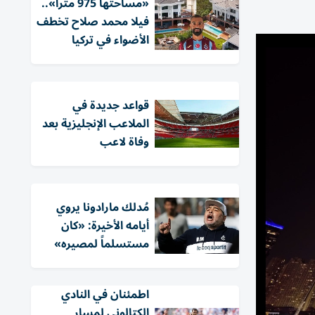
«مساحتها 975 متراً»..
فيلا محمد صلاح تخطف
الأضواء في تركيا
قواعد جديدة في
الملاعب الإنجليزية بعد
وفاة لاعب
مُدلك مارادونا يروي
أيامه الأخيرة: «كان
مستسلماً لمصيره»
اطمئنان في النادي
الكتالوني لمسار