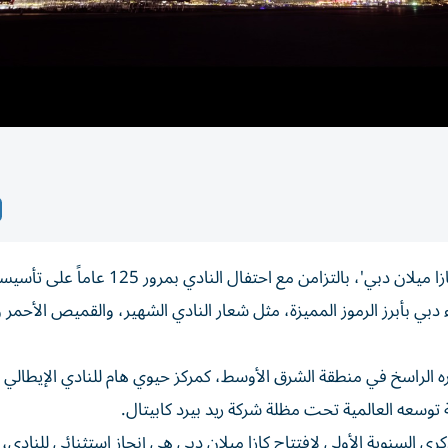
احتفل نادي إيه سي ميلان بالذكرى السنوية الأولى لافتتاح 'كازا ميلان دبي'، بالتزامن مع
بي بأبرز الرموز المميزة، مثل شعار النادي الشهير، والقميص الأحمر و
 الراسخ في منطقة الشرق الأوسط، كمركز حيوي هام للنادي الإيطالي 
توسعه العالمية تحت مظلة شركة ريد بيرد كابيتال.
رى السنوية الأولى لافتتاح كازا ميلان دبي هي إنجاز استثنائي للنادي، ا