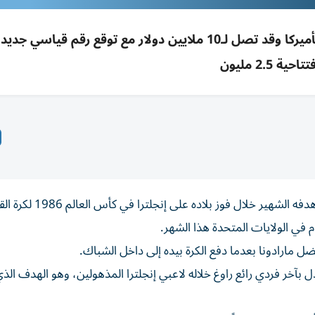
كرة «يد مارادونا» من مونديال 1986 تُعرض بمزاد بأميركا وقد تصل لـ10 ملايين دولار مع توقع رقم 
تتاحية 2.5 مليون
ستُباع الكرة التي سجل بها أسطورة الأرجنتين دييغو مارادونا هدفه الشهير خلال فوز بلاده ع
2، ذلك الهدف المثير للجدل بآخر فردي رائع راوغ خلاله لاعبي إنجلترا المذهولين، وهو الهدف ال