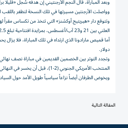
وبعد المباراة، قال النجم الأرجنتيني إن هدفه سُجل «قليلاً برأ
وواصلت الأرجنتين مسيرتها في تلك النسخة لتظفر باللقب العالمي 
وتتوقع دار «هيريتيج أوكشنز» التي تتخذ من تكساس مقراً لها، أن
العلني بين 21 و23 آب/أغسطس، بمزايدة افتتاحية تبلغ 2.5 مليون دولار.
دولار.
وتجدد التوتر بين الخصمين القديمين في مباراة نصف نهائي 
المنتخب الأمريكي الجنوبي (2-1)، قبل أن يخسر في النهائي ضد إسبانيا (0-1).
ويخوض الطرفان أيضاً نزاعاً سياسياً طويل الأمد حول السيادة
المقالة التالية