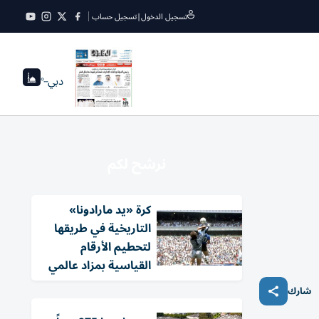
تسجيل الدخول
|
تسجيل حساب
دبي
--°
نرشح لكم
كرة «يد مارادونا»
التاريخية في طريقها
لتحطيم الأرقام
القياسية بمزاد عالمي
شارك