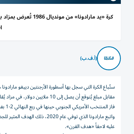
اف
(أ.ف.ب)
مقابل مبلغ يُتوقع أن يصل إلى 10 ملايين دولار، في مزاد يُقام في الولايات المتحدة هذا الشهر.
فاز المنتخب الأمريكي الجنوبي حينها في ربع النهائي 2-1 بفضل مارادونا بعدما دفع الكرة بيده إلى داخل الشباك.
واتبع مارادونا الذي توفي عام 020
عليه لاحقاً «هدف القرن».