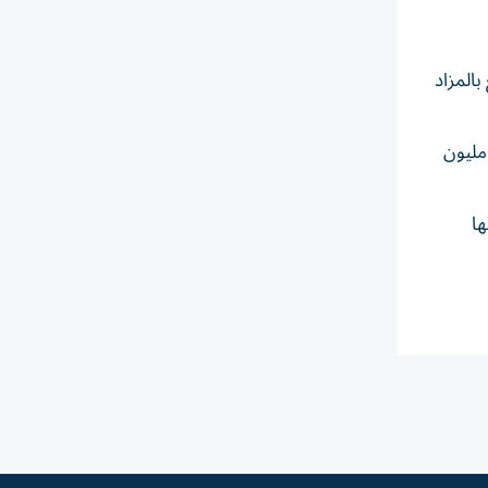
بالمزاد
مارادونا الذي ارتداه في تلك المباراة، فلا يزال يحمل الرقم القياسي كأغلى قميص كرة قدم في التاريخ؛ إذ بيع مقابل 9.3 مليون
ها