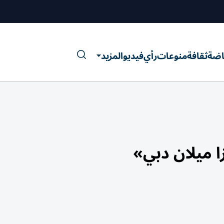
اضة
ثقافة
منوعات
رأي
فيديو
المزيد
ا ميلان دبي»