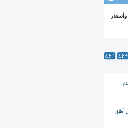
قياسي جديد وأسعار
لى إنجلترا في كأس العالم 1986 لكرة القدم،
ذي أُطلِق