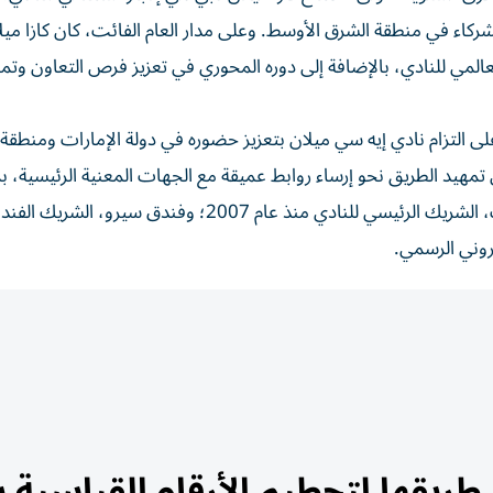
ركاء في منطقة الشرق الأوسط. وعلى مدار العام الفائت، كان كازا ميل
ع العالمي للنادي، بالإضافة إلى دوره المحوري في تعزيز فرص التعاون وتم
ن دبي أبوابه رسمياً في نوفمبر 2023، تأكيداً على التزام نادي إيه سي ميلان بتعزيز حضوره في دولة الإمارات وم
تمهيد الطريق نحو إرساء روابط عميقة مع الجهات المعنية الرئيسية، بم
المؤسسات والشركاء الحاليين، ومن ضمنهم طيران الإمارات، الشريك الرئيسي للنادي منذ عام 2007؛ وفندق سيرو، الش
روني الرسمي.
 طريقها لتحطيم الأرقام القياسية ب