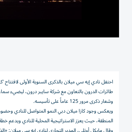
طائرات الدرون بالتعاون مع شركة سايبر درون، ليضيء سماء د
وشعار ذكرى مرور 125 عاماً على تأسيسه.
ويعكس وجود كازا ميلان دبي النمو المتواصل للنادي وحضوره
المنطقة، حيث يعزز الاستراتيجية المحلية للنادي ويدعم خطة 
وقال مايكل أوتلي، المدير التجاري لنادي إيه سي ميلان: «الذك