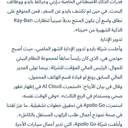
قدرات الذكاء الاصطناعي الخاصة بـإرني وخرائط بايدو ووظائف
البحث. في حين لم تكشف بايدو عن السعر، فمن المتوقع على
نطاق واسع أن يكون المنتج بديلاً صينياً لنظارات Ray-Ban
الذكية الشهيرة من «ميتا».
تدوير الإدارة
وأعلنت شركة بايدو تدوير الإدارة الشهر الماضي، حيث أصبح
جونجي هي، الذي كان رئيساً سابقاً لمجموعة النظام البيئي
للجوال، الرئيس المالي المؤقت للشركة، بينما تولى المدير
المالي السابق رونغ لو قيادة قسم الهاتف المحمول.
وقال في بيان الأرباح: «استمرت AI Cloud في إظهار تطور
صحي ومستدام في الربع الثالث». «وفي الوقت نفسه،
استمرت Apollo Go في تحقيق خطوات تشغيلية، ما عزز ثقتنا
في صحة نموذج أعمال طلب الركوب المستقل بالكامل».
وأبلغت شركة Apollo Go، التي تدير أعمال سيارات الأجرة