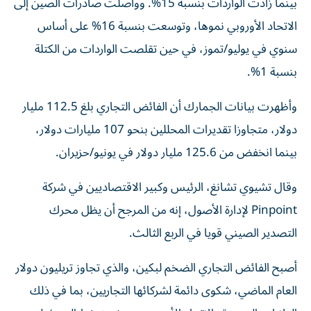
بينما زادت الواردات بنسبة 15%. وواصلت صادرات الصين إلى
الاتحاد الأوروبي نموها، وتوسعت بنسبة 16% على أساس
سنوي في يوليو/تموز، في حين تقلصت الواردات من الكتلة
بنسبة 1%.
وأظهرت بيانات الجمارك أن الفائض التجاري بلغ 112.5 مليار
دولار، متجاوزا تقديرات المحللين بنحو 107 مليارات دولار،
بينما انخفض من 125.6 مليار دولار في يونيو/حزيران.
وقال تشيوي تشانغ، الرئيس وكبير الاقتصاديين في شركة
Pinpoint لإدارة الأصول، إنه من المرجح أن يظل محرك
التصدير الصيني قويا في الربع الثالث.
أصبح الفائض التجاري الضخم لبكين، والذي تجاوز تريليون دولار
العام الماضي، شكوى دائمة لشركائها التجاريين، بما في ذلك