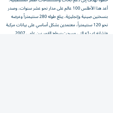
أعد هذا الأطلس 100 عالم على مدار نحو عشر سنوات، وصدر
بنسختين صينية وإنجليزية، يبلغ طوله 280 سنتيمتراً وعرضه
نحو 120 سنتيمتراً، معتمدين بشكل أساسي على بيانات مركبة
«تشانغ إي-1» التي مسحت سطح القمر بين عامي 2007
و2009.
يعرض الأطلس تفاصيل جيولوجية دقيقة تشمل 12341 فوهة
بركانية، و81 حوضاً، و17 نوعاً من الصخور، ما يساعد العلماء