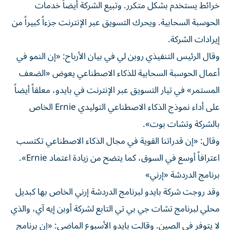
خرائط يستخدم بشكل متكرر. وتبيع الشركة أيضاً خدمات
الحوسبة السحابية. ويحرك التسويق عبر الإنترنت جزءاً كبيراً من
إيرادات الشركة.
وقال الرئيس التنفيذي روبن لي في بيان الأرباح: «إن النمو في
أعمال الحوسبة السحابية للذكاء الاصطناعي يعوض «الضعف
المستمر» في تيار التسويق عبر الإنترنت في بايدو، معلقاً أيضاً
على أداء نموذج الذكاء الاصطناعي التوليدي Ernie الخاص
بالشركة وتشات بوت».
وقال: «إن قدراتنا القوية في مجال الذكاء الاصطناعي تكتسب
اعترافاً أوسع في السوق، كما يتضح من زيادة اعتماد Ernie».
برنامج الدردشة «إرني»
وقد روجت شركة بايدو لبرنامج الدردشة إرني الخاص بها كبديل
محلي لبرنامج تشات جي بي تي التابع لشركة أوبن إيه آي، والذي
لا يتوفر في الصين. وقالت بايدو الأسبوع الماضي: «إن برنامج