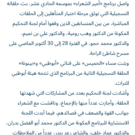
واصل برنامج «أمير الشعراء» بموسمه الحادي عشر، بث حلقاته
التسجيلية التي توثق مرحلة اختيار المتأهلين إلى الحلقات
المباشرة، من بين المتسابقين الذين وقفوا أمام لجنة التحكيم
المكونة من الدكتور وهب رومية، والدكتور علي بن تميم،
والدكتور محمد حجو، في الفترة 28 إلى 30 أكتوبر الماضي على
مسرح شاطئ الراحة.
وبثت مساء «الخميس» على قناتي «أبوظبي» و«بينونة»
الحلقة التسجيلية الثانية من البرنامج الذي تنتجه هيئة أبوظبي
للتراث.
وأشادت لجنة التحكيم بعدد من المشاركات التي شهدتها
الحلقة، وأجازت عدداً منها بالإجماع، وناقشت مع الشعراء
جوانب القوة والضعف في قصائدهم، فيما أبدت اللجنة
الاستشارية للبرنامج المكونة من الدكتور محمد أبو الفضل بدران،
والدكتور عماد خلف، والشاعر رعد بندر، عدداً من الملاحظات