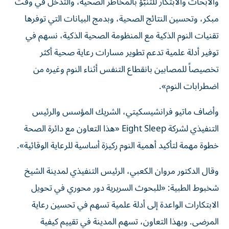
والأبحاث والابتكار للتنبّؤ بالمخاطر الصحية، والتدخل في وقت
مبكر، وتحسين النتائج الصحية، وبدمج البيانات التي توفرها
تقنيات النوم الذكية مع المنظومة الصحية الذكية، نسهم في
توفير أدلة علمية تدعم تطوير مسارات رعاية صحية أكثر
تخصيصاً للمصابين بانقطاع التنفس أثناء النوم وغيره من
اضطرابات النوم».
وأضاف ماتيو فرانشيسكيتي، الشريك المؤسس والرئيس
التنفيذي لشركة Eight Sleep «هذا التعاون مع دائرة الصحة
خطوة مهمة لتأكيد أهمية النوم ركيزة أساسية للرعاية الوقائية».
وقال الدكتور مروان الكعبي، الرئيس التنفيذي لمدينة الشيخ
شخبوط الطبية: «للبحوث السريرية دور محوري في تحويل
الابتكارات الواعدة إلى أدلة علمية تسهم في تحسين رعاية
المرضى. وبهذا التعاون، تسهم المدينة في تقييم كيفية