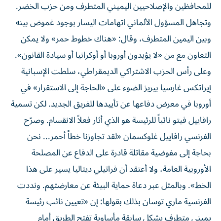
للمحافظين والإصلاحيين اليميني المتطرف ومن حزب الخضر.
وتجاهل المسؤول الألماني اتهامات اليسار بوجود غموض بينه
وبين اليمين المتطرف، وقال: «هناك خطوط حمر» ولا يمكن
التعاون مع من «لا يؤيدون أوروبا أو أوكرانيا أو سيادة القانون».
وعلى رأس الحزب الاشتراكي الديمقراطي، سلطت الإسبانية
إيراتكس غارسيا بيريز الضوء على «الحاجة إلى الاستقرار» في
أوروبا في معرض دفاعها عن تأييدها للفريق الجديد. لكن تسمية
رافاييل فيتو نائباً للرئيسة هو الذي أثار فعلاً الانقسام. وصرّح
الفرنسي رافاييل غلوكسمان «لقد تجاوزنا خطاً أحمر... نحن
بحاجة إلى مفوضية مقاتلة قادرة على الدفاع عن المصلحة
الأوروبية العامة، ولا أعتقد أن فراتيلي ديتاليا يسير على هذا
الخط». وبالمثل عبر دعاة حماية البيئة عن معارضتهم. ونددت
الفرنسية ماري توسان بذلك بقولها: إن «تعيين نائب رئيسة
يميني متطرف يشكل سابقة مأساوية تفتح الطريق أمام