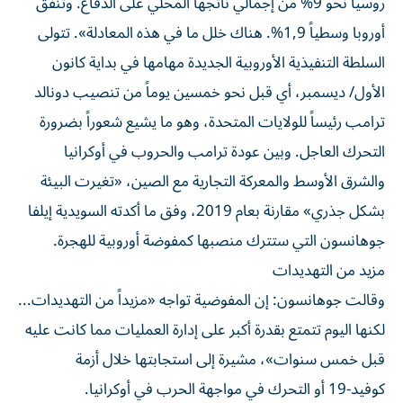
روسيا نحو 9% من إجمالي ناتجها المحلي على الدفاع. وتنفق
أوروبا وسطياً 1,9%. هناك خلل ما في هذه المعادلة». تتولى
السلطة التنفيذية الأوروبية الجديدة مهامها في بداية كانون
الأول/ ديسمبر، أي قبل نحو خمسين يوماً من تنصيب دونالد
ترامب رئيساً للولايات المتحدة، وهو ما يشيع شعوراً بضرورة
التحرك العاجل. وبين عودة ترامب والحروب في أوكرانيا
والشرق الأوسط والمعركة التجارية مع الصين، «تغيرت البيئة
بشكل جذري» مقارنة بعام 2019، وفق ما أكدته السويدية إيلفا
جوهانسون التي ستترك منصبها كمفوضة أوروبية للهجرة.
مزيد من التهديدات
وقالت جوهانسون: إن المفوضية تواجه «مزيداً من التهديدات...
لكنها اليوم تتمتع بقدرة أكبر على إدارة العمليات مما كانت عليه
قبل خمس سنوات»، مشيرة إلى استجابتها خلال أزمة
كوفيد-19 أو التحرك في مواجهة الحرب في أوكرانيا.