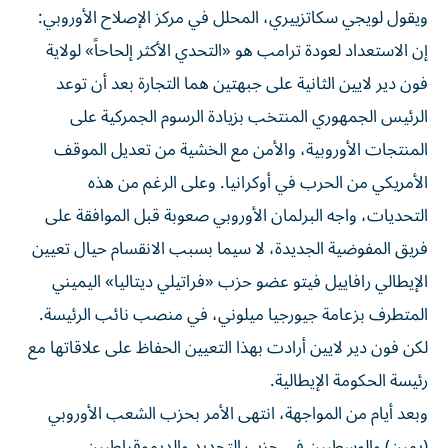
ويقول لويجي سكاتزييري، المحلل في مركز الإصلاح الأوروبي:
إن الاستعداد لعودة ترامب هو «التحدي الأكثر إلحاحاً» لولاية
فون دير لايين الثانية على جبهتين هما التجارة بعد أن توعد
الرئيس الجمهوري المنتخب بزيادة الرسوم الجمركية على
المنتجات الأوروبية، والأمن مع الخشية من تعديل الموقف
الأمريكي من الحرب في أوكرانيا. وعلى الرغم من هذه
التحديات، واجه البرلمان الأوروبي صعوبة قبل الموافقة على
فريق المفوضية الجديدة، لا سيما بسبب الانقسام حيال تعيين
الإيطالي رافاييل فيتو عضو حزب «فراتيلي ديتاليا» اليميني
المتطرف بزعامة جيورجيا ميلوني، في منصب نائب الرئيسة.
لكن فون دير لايين أرادت بهذا التعيين الحفاظ على علاقاتها مع
رئيسة الحكومة الإيطالية.
وبعد أيام من المواجهة، انتهى الأمر بحزب الشعب الأوروبي
(يمين) والوسطيين في حزب التجديد والديموقراطيين