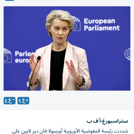
ستراسبورغ-أ ف ب
شددت رئيسة المفوضية الأوروبية أورسولا فان دير لايين على